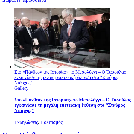
Διαβάστε περισσότερα
Στο «Πάνθεον της Ιστορίας» το Μεσολόγγι – Ο Τασούλας
εγκαινίασε τη μεγάλη επετειακή έκθεση στο “Σταύρος
Νιάρχος”
Gallery
Στο «Πάνθεον της Ιστορίας» το Μεσολόγγι – Ο Τασούλας
εγκαινίασε τη μεγάλη επετειακή έκθεση στο “Σταύρος
Νιάρχος”
Εκδηλώσεις
,
Πολιτισμός