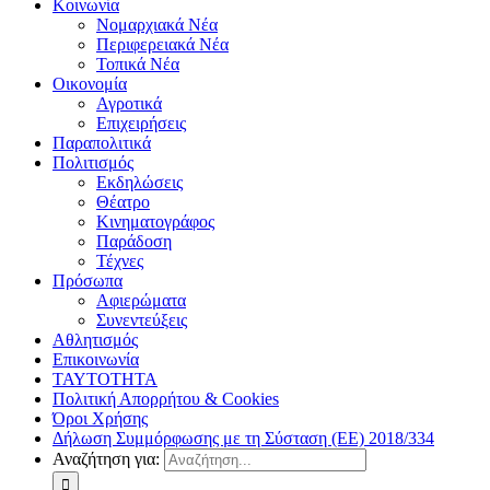
Κοινωνία
Νομαρχιακά Νέα
Περιφερειακά Νέα
Τοπικά Νέα
Οικονομία
Αγροτικά
Επιχειρήσεις
Παραπολιτικά
Πολιτισμός
Εκδηλώσεις
Θέατρο
Κινηματογράφος
Παράδοση
Τέχνες
Πρόσωπα
Αφιερώματα
Συνεντεύξεις
Αθλητισμός
Επικοινωνία
ΤΑΥΤΟΤΗΤΑ
Πολιτική Απορρήτου & Cookies
Όροι Χρήσης
Δήλωση Συμμόρφωσης με τη Σύσταση (ΕΕ) 2018/334
Αναζήτηση για: