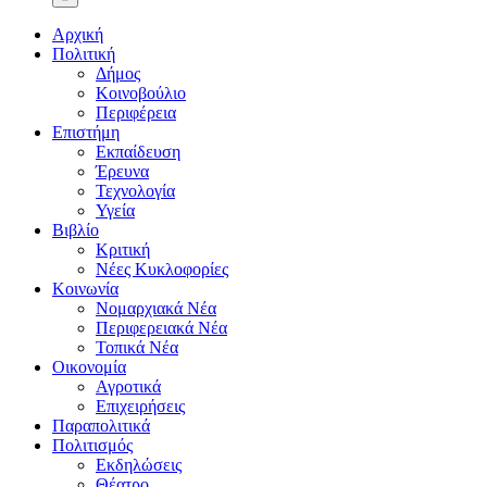
Αρχική
Πολιτική
Δήμος
Κοινοβούλιο
Περιφέρεια
Επιστήμη
Εκπαίδευση
Έρευνα
Τεχνολογία
Υγεία
Βιβλίο
Κριτική
Νέες Κυκλοφορίες
Κοινωνία
Νομαρχιακά Νέα
Περιφερειακά Νέα
Τοπικά Νέα
Οικονομία
Αγροτικά
Επιχειρήσεις
Παραπολιτικά
Πολιτισμός
Εκδηλώσεις
Θέατρο