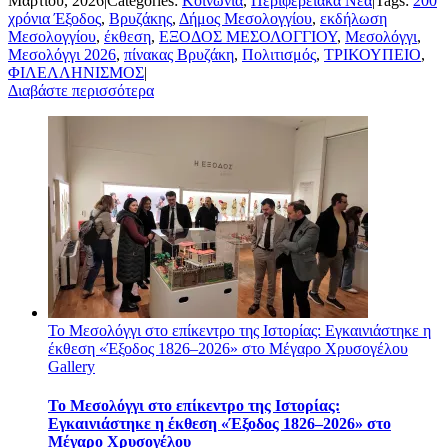
Μαρτίου, 2026
|
Categories:
Κοινωνία
,
Περιφερειακά Νέα
|
Tags:
200
χρόνια Έξοδος
,
Βρυζάκης
,
Δήμος Μεσολογγίου
,
εκδήλωση
Μεσολογγίου
,
έκθεση
,
ΕΞΟΔΟΣ ΜΕΣΟΛΟΓΓΙΟΥ
,
Μεσολόγγι
,
Μεσολόγγι 2026
,
πίνακας Βρυζάκη
,
Πολιτισμός
,
ΤΡΙΚΟΥΠΕΙΟ
,
ΦΙΛΕΛΛΗΝΙΣΜΟΣ
|
Διαβάστε περισσότερα
Το Μεσολόγγι στο επίκεντρο της Ιστορίας: Εγκαινιάστηκε η
έκθεση «Έξοδος 1826–2026» στο Μέγαρο Χρυσογέλου
Gallery
Το Μεσολόγγι στο επίκεντρο της Ιστορίας:
Εγκαινιάστηκε η έκθεση «Έξοδος 1826–2026» στο
Μέγαρο Χρυσογέλου