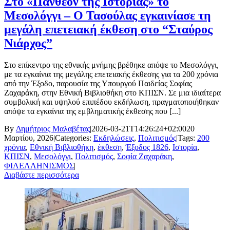
Στο «Πάνθεον της Ιστορίας» το
Μεσολόγγι – Ο Τασούλας εγκαινίασε τη
μεγάλη επετειακή έκθεση στο “Σταύρος
Νιάρχος”
Στο επίκεντρο της εθνικής μνήμης βρέθηκε απόψε το Μεσολόγγι,
με τα εγκαίνια της μεγάλης επετειακής έκθεσης για τα 200 χρόνια
από την Έξοδο, παρουσία της Υπουργού Παιδείας Σοφίας
Ζαχαράκη, στην Εθνική Βιβλιοθήκη στο ΚΠΙΣΝ. Σε μια ιδιαίτερα
συμβολική και υψηλού επιπέδου εκδήλωση, πραγματοποιήθηκαν
απόψε τα εγκαίνια της εμβληματικής έκθεσης που [...]
By
Δημήτριος Μαλαβέτας
|
2026-03-21T14:26:24+02:00
20
Μαρτίου, 2026
|
Categories:
Εκδηλώσεις
,
Πολιτισμός
|
Tags:
200
χρόνια
,
Εθνική Βιβλιοθήκη
,
έκθεση
,
Έξοδος 1826
,
Ιστορία
,
ΚΠΙΣΝ
,
Μεσολόγγι
,
Πολιτισμός
,
Σοφία Ζαχαράκη
,
ΦΙΛΕΛΛΗΝΙΣΜΟΣ
|
Διαβάστε περισσότερα