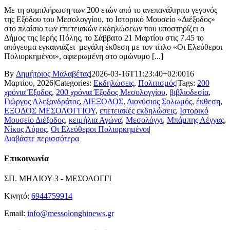
Με τη συμπλήρωση των 200 ετών από το ανεπανάληπτο γεγονός
της Εξόδου του Μεσολογγίου, το Ιστορικό Μουσείο «Διέξοδος»
στο πλαίσιο των επετειακών εκδηλώσεων που υποστηρίζει ο
Δήμος της Ιερής Πόλης, το Σάββατο 21 Μαρτίου στις 7.45 το
απόγευμα εγκαινιάζει μεγάλη έκθεση με τον τίτλο «Οι Ελεύθεροι
Πολιορκημένοι», αφιερωμένη στο ομώνυμο [...]
By
Δημήτριος Μαλαβέτας
|
2026-03-16T11:23:40+02:00
16
Μαρτίου, 2026
|
Categories:
Εκδηλώσεις
,
Πολιτισμός
|
Tags:
200
χρόνια Έξοδος
,
200 χρόνια Έξοδος Μεσολογγίου
,
βιβλιοδεσία
,
Γιώργος Αλεξανδράτος
,
ΔΙΕΞΟΔΟΣ
,
Διονύσιος Σολωμός
,
έκθεση
,
ΕΞΟΔΟΣ ΜΕΣΟΛΟΓΓΙΟΥ
,
επετειακές εκδηλώσεις
,
Ιστορικό
Μουσείο Διέξοδος
,
κειμήλια Αγώνα
,
Μεσολόγγι
,
Μπάμπης Λέγγας
,
Νίκος Λύρος
,
Οι Ελεύθεροι Πολιορκημένοι
|
Διαβάστε περισσότερα
Επικοινωνία
ΣΠ. ΜΗΛΙΟΥ 3 - ΜΕΣΟΛΟΓΓΙ
Κινητό:
6944759914
Email:
info@messolonghinews.gr