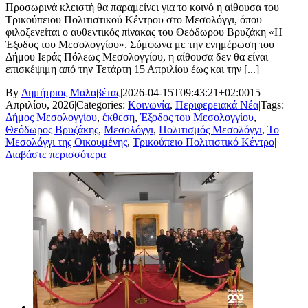
Προσωρινά κλειστή θα παραμείνει για το κοινό η αίθουσα του
Τρικούπειου Πολιτιστικού Κέντρου στο Μεσολόγγι, όπου
φιλοξενείται ο αυθεντικός πίνακας του Θεόδωρου Βρυζάκη «Η
Έξοδος του Μεσολογγίου». Σύμφωνα με την ενημέρωση του
Δήμου Ιεράς Πόλεως Μεσολογγίου, η αίθουσα δεν θα είναι
επισκέψιμη από την Τετάρτη 15 Απριλίου έως και την [...]
By
Δημήτριος Μαλαβέτας
|
2026-04-15T09:43:21+02:00
15
Απριλίου, 2026
|
Categories:
Κοινωνία
,
Περιφερειακά Νέα
|
Tags:
Δήμος Μεσολογγίου
,
έκθεση
,
Έξοδος του Μεσολογγίου
,
Θεόδωρος Βρυζάκης
,
Μεσολόγγι
,
Πολιτισμός Μεσολόγγι
,
Το
Μεσολόγγι της Οικουμένης
,
Τρικούπειο Πολιτιστικό Κέντρο
|
Διαβάστε περισσότερα