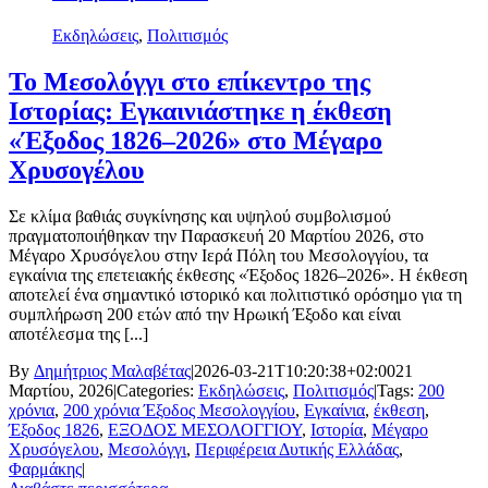
Εκδηλώσεις
,
Πολιτισμός
Το Μεσολόγγι στο επίκεντρο της
Ιστορίας: Εγκαινιάστηκε η έκθεση
«Έξοδος 1826–2026» στο Μέγαρο
Χρυσογέλου
Σε κλίμα βαθιάς συγκίνησης και υψηλού συμβολισμού
πραγματοποιήθηκαν την Παρασκευή 20 Μαρτίου 2026, στο
Μέγαρο Χρυσόγελου στην Ιερά Πόλη του Μεσολογγίου, τα
εγκαίνια της επετειακής έκθεσης «Έξοδος 1826–2026». Η έκθεση
αποτελεί ένα σημαντικό ιστορικό και πολιτιστικό ορόσημο για τη
συμπλήρωση 200 ετών από την Ηρωική Έξοδο και είναι
αποτέλεσμα της [...]
By
Δημήτριος Μαλαβέτας
|
2026-03-21T10:20:38+02:00
21
Μαρτίου, 2026
|
Categories:
Εκδηλώσεις
,
Πολιτισμός
|
Tags:
200
χρόνια
,
200 χρόνια Έξοδος Μεσολογγίου
,
Εγκαίνια
,
έκθεση
,
Έξοδος 1826
,
ΕΞΟΔΟΣ ΜΕΣΟΛΟΓΓΙΟΥ
,
Ιστορία
,
Μέγαρο
Χρυσόγελου
,
Μεσολόγγι
,
Περιφέρεια Δυτικής Ελλάδας
,
Φαρμάκης
|