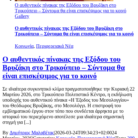
Ο αυθεντικός πίνακας της Εξόδου του Βρυζάκη στο
Τρικούπειο – Σύντομα θα είναι επισκέψιμος για το κοινό
Gallery
Ο αυθεντικός πίνακας της Εξόδου του Βρυζάκη στο
Τρικούπειο – Σύντομα θα είναι επισκέψιμος για το κοινό
Κοινωνία
,
Περιφερειακά Νέα
Ο αυθεντικός πίνακας της Εξόδου του
Βρυζάκη στο Τρικούπειο – Σύντομα θα
είναι επισκέψιμος για το κοινό
Σε ιδιαίτερα συγκινητικό κλίμα πραγματοποιήθηκε την Κυριακή 22
Μαρτίου 2026, στο Τρικούπειο Πολιτιστικό Κέντρο, η εκδήλωση
υποδοχής του αυθεντικού πίνακα «Η Έξοδος του Μεσολογγίου»
του Θεόδωρος Βρυζάκης, στο Μεσολόγγι. Η επιστροφή του
εμβληματικού έργου στον τόπο που συνδέεται άρρηκτα με το
ιστορικό του περιεχόμενο αποτέλεσε μια ιδιαίτερα σημαντική
στιγμή για [...]
By
Δημήτριος Μαλαβέτας
|
2026-03-24T09:34:23+02:00
24