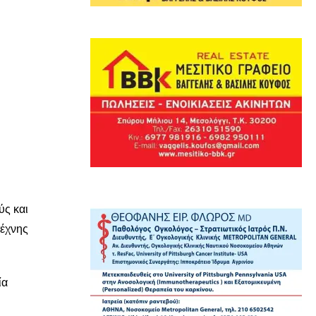
ύς και
τέχνης
ία