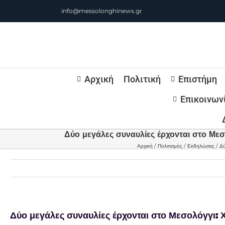
Μετάβαση
info@messolonghinews.gr
στο
περιεχόμενο
Αρχική
Πολιτική
Επιστήμη
Επικοινων
Δύο μεγάλες συναυλίες έρχονται στο Με
Αρχική
Πολιτισμός
Εκδηλώσεις
Δύ
Δύο μεγάλες συναυλίες έρχονται στο Μεσολόγγι: