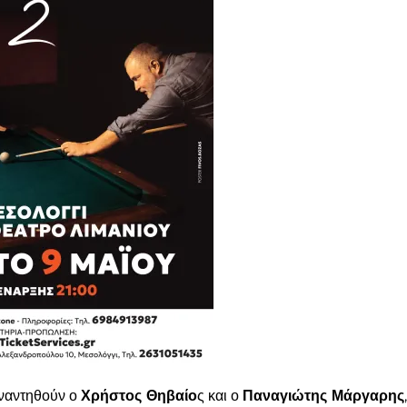
υναντηθούν ο
Χρήστος Θηβαίο
ς
και ο
Παναγιώτης Μάργαρης