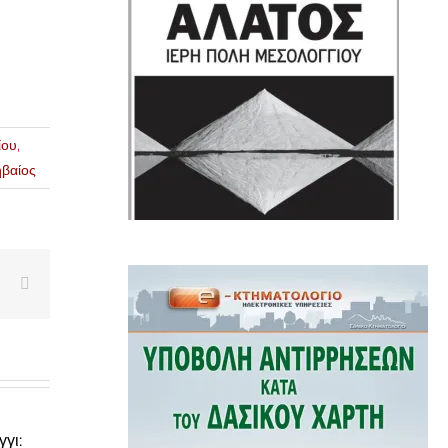
ίου
,
βαίος
edIn
WhatsApp
Email