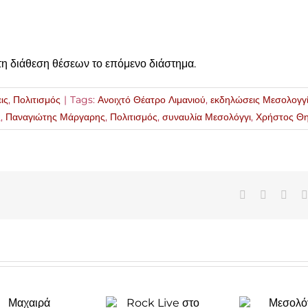
 τη διάθεση θέσεων το επόμενο διάστημα.
ις
,
Πολιτισμός
|
Tags:
Ανοιχτό Θέατρο Λιμανιού
,
εκδηλώσεις Μεσολογγ
ς
,
Παναγιώτης Μάργαρης
,
Πολιτισμός
,
συναυλία Μεσολόγγι
,
Χρήστος Θη
Facebook
X
Link
Μεσολόγγι:
Rock Live
Έκθεση