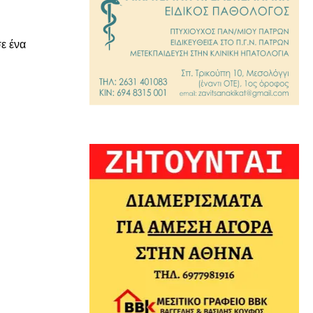
ε ένα