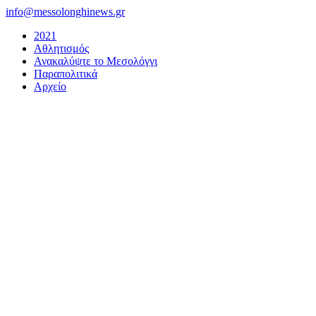
Μετάβαση
info@messolonghinews.gr
στο
2021
περιεχόμενο
Αθλητισμός
Ανακαλύψτε το Μεσολόγγι
Παραπολιτικά
Αρχείο