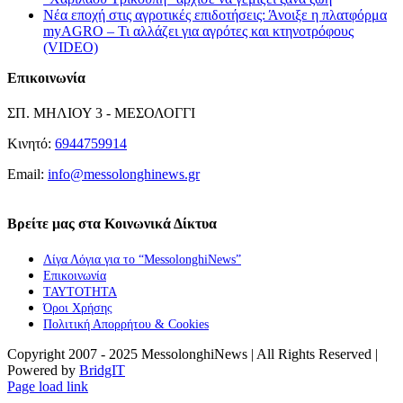
Νέα εποχή στις αγροτικές επιδοτήσεις: Άνοιξε η πλατφόρμα
myAGRO – Τι αλλάζει για αγρότες και κτηνοτρόφους
(VIDEO)
Επικοινωνία
ΣΠ. ΜΗΛΙΟΥ 3 - ΜΕΣΟΛΟΓΓΙ
Κινητό:
6944759914
Email:
info@messolonghinews.gr
Βρείτε μας στα Κοινωνικά Δίκτυα
Λίγα Λόγια για το “MessolonghiNews”
Επικοινωνία
ΤΑΥΤΟΤΗΤΑ
Όροι Χρήσης
Πολιτική Απορρήτου & Cookies
Copyright 2007 - 2025 MessolonghiNews | All Rights Reserved |
Powered by
BridgIT
YouTube
Facebook
Instagram
Page load link
Go