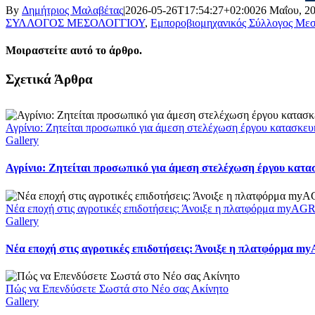
By
Δημήτριος Μαλαβέτας
|
2026-05-26T17:54:27+02:00
26 Μαΐου, 2
ΣΥΛΛΟΓΟΣ ΜΕΣΟΛΟΓΓΙΟΥ
,
Εμποροβιομηχανικός Σύλλογος Μεσ
Μοιραστείτε αυτό το άρθρο.
Facebook
X
LinkedIn
WhatsApp
Email
Σχετικά Άρθρα
Αγρίνιο: Ζητείται προσωπικό για άμεση στελέχωση έργου κατασκευ
Gallery
Αγρίνιο: Ζητείται προσωπικό για άμεση στελέχωση έργου κατα
Νέα εποχή στις αγροτικές επιδοτήσεις: Άνοιξε η πλατφόρμα myAGR
Gallery
Νέα εποχή στις αγροτικές επιδοτήσεις: Άνοιξε η πλατφόρμα m
Πώς να Επενδύσετε Σωστά στο Νέο σας Ακίνητο
Gallery