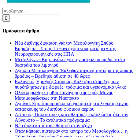
Αναζήτηση
για:
Πρόσφατα άρθρα
Νέα διεθνής διάκριση για τον Μεσολογγίτη Σπύρο
Καραδήμα – Στους 15 «ανερχόμενους αστέρες» της
Νευροχειρουργικής στις ΗΠΑ
Μεσολόγγι: «Καμπανάκι» για την ασφάλεια παιδιών στο
θεατράκι του λιμανιού
Αγριλιά Μεσολογγίου: Έκλεψαν μηχανή την ώρα της λαϊκής
βραδιάς – Βρέθηκε άθικτη σε 48 ώρες
Ελληνικός Ερυθρός Σταυρός: Κάλεσμα στήριξης των
πυρόπληκτων με δωρεές, τρόφιμα και υγειονομικό υλικό
Ολοκληρώθηκε η 49η Πανήγυρη της Ιεράς Μονής
Μεταμορφώσεως στη Ναύπακτο
Αγρίνιο: Ζητείται προσωπικό για άμεση στελέχωση έργου
κατασκευής του δικτύου φυσικού αερίου
Αστακός: Πολιτιστικές και αθλητικές εκδηλώσεις όλο τον
Αύγουστο – Το αναλυτικό πρόγραμμα
Νέο όπλο κατά του εθισμού στον τζόγο
Όταν κάποιοι πίστεψαν στο κέντρο του Μεσολογγίου… η
“Χαριλάου Τρικούπη” άρχισε να γεμίζει ξανά ζωή