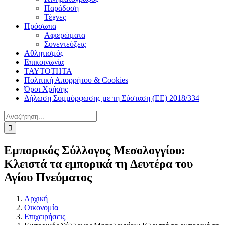
Παράδοση
Τέχνες
Πρόσωπα
Αφιερώματα
Συνεντεύξεις
Αθλητισμός
Επικοινωνία
ΤΑΥΤΟΤΗΤΑ
Πολιτική Απορρήτου & Cookies
Όροι Χρήσης
Δήλωση Συμμόρφωσης με τη Σύσταση (ΕΕ) 2018/334
Αναζήτηση
για:
Εμπορικός Σύλλογος Μεσολογγίου:
Κλειστά τα εμπορικά τη Δευτέρα του
Αγίου Πνεύματος
Αρχική
Οικονομία
Επιχειρήσεις