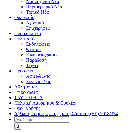
Νομαρχιακά Νέα
Περιφερειακά Νέα
Τοπικά Νέα
Οικονομία
Αγροτικά
Επιχειρήσεις
Παραπολιτικά
Πολιτισμός
Εκδηλώσεις
Θέατρο
Κινηματογράφος
Παράδοση
Τέχνες
Πρόσωπα
Αφιερώματα
Συνεντεύξεις
Αθλητισμός
Επικοινωνία
ΤΑΥΤΟΤΗΤΑ
Πολιτική Απορρήτου & Cookies
Όροι Χρήσης
Δήλωση Συμμόρφωσης με τη Σύσταση (ΕΕ) 2018/334
Αναζήτηση
για: