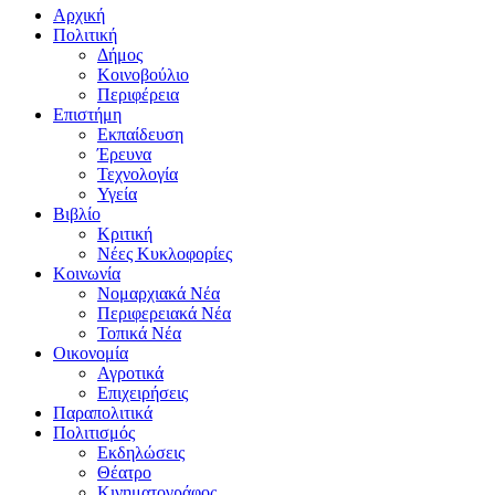
Αρχική
Πολιτική
Δήμος
Κοινοβούλιο
Περιφέρεια
Επιστήμη
Εκπαίδευση
Έρευνα
Τεχνολογία
Υγεία
Βιβλίο
Κριτική
Νέες Κυκλοφορίες
Κοινωνία
Νομαρχιακά Νέα
Περιφερειακά Νέα
Τοπικά Νέα
Οικονομία
Αγροτικά
Επιχειρήσεις
Παραπολιτικά
Πολιτισμός
Εκδηλώσεις
Θέατρο
Κινηματογράφος