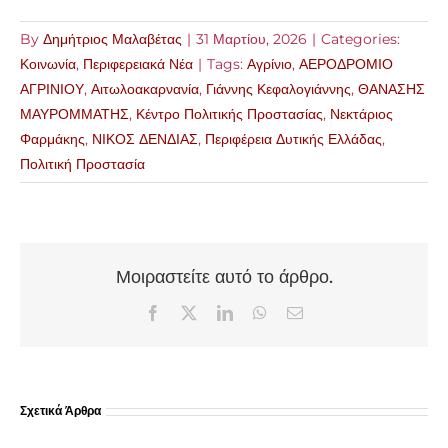
By
Δημήτριος Μαλαβέτας
|
31 Μαρτίου, 2026
|
Categories:
Κοινωνία
,
Περιφερειακά Νέα
|
Tags:
Αγρίνιο
,
ΑΕΡΟΔΡΟΜΙΟ
ΑΓΡΙΝΙΟΥ
,
Αιτωλοακαρνανία
,
Γιάννης Κεφαλογιάννης
,
ΘΑΝΑΣΗΣ
ΜΑΥΡΟΜΜΑΤΗΣ
,
Κέντρο Πολιτικής Προστασίας
,
Νεκτάριος
Φαρμάκης
,
ΝΙΚΟΣ ΔΕΝΔΙΑΣ
,
Περιφέρεια Δυτικής Ελλάδας
,
Πολιτική Προστασία
Μοιραστείτε αυτό το άρθρο.
Facebook
X
LinkedIn
WhatsApp
Email
Σχετικά Άρθρα