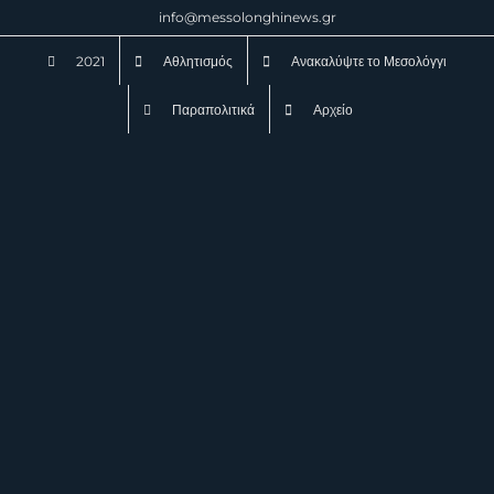
Μετάβαση
info@messolonghinews.gr
στο
2021
Αθλητισμός
Ανακαλύψτε το Μεσολόγγι
περιεχόμενο
Παραπολιτικά
Αρχείο