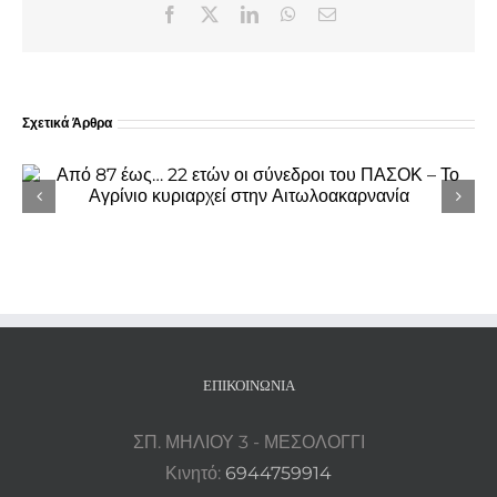
Facebook
X
LinkedIn
WhatsApp
Email
Σχετικά Άρθρα
Πρωτοχρονιάτικα κάλαντα από τη
Φιλαρμονική «Ιωσήφ Ρωγών» στο
Δημαρχείο Ιερής Πόλης Μεσολογγίου
ΕΠΙΚΟΙΝΩΝΊΑ
ΣΠ. ΜΗΛΙΟΥ 3 - ΜΕΣΟΛΟΓΓΙ
Κινητό:
6944759914