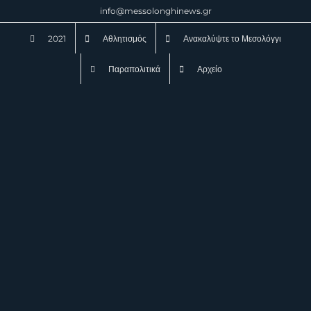
Μετάβαση
info@messolonghinews.gr
στο
2021
Αθλητισμός
Ανακαλύψτε το Μεσολόγγι
περιεχόμενο
Παραπολιτικά
Αρχείο