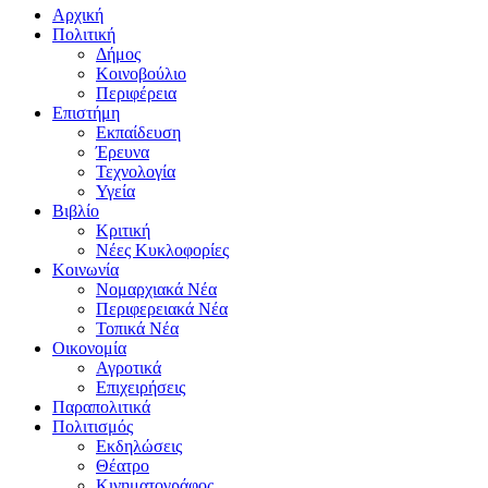
Αρχική
Πολιτική
Δήμος
Κοινοβούλιο
Περιφέρεια
Επιστήμη
Εκπαίδευση
Έρευνα
Τεχνολογία
Υγεία
Βιβλίο
Κριτική
Νέες Κυκλοφορίες
Κοινωνία
Νομαρχιακά Νέα
Περιφερειακά Νέα
Τοπικά Νέα
Οικονομία
Αγροτικά
Επιχειρήσεις
Παραπολιτικά
Πολιτισμός
Εκδηλώσεις
Θέατρο
Κινηματογράφος