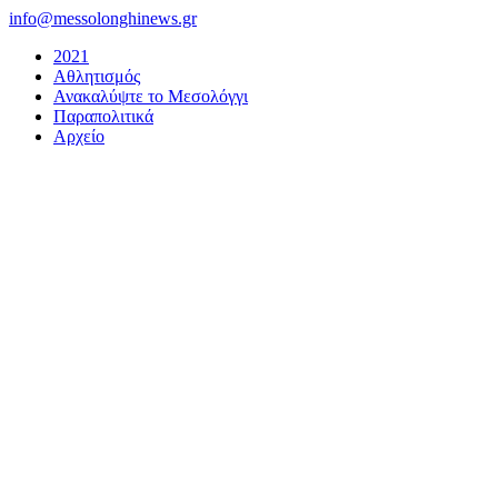
Μετάβαση
info@messolonghinews.gr
στο
2021
περιεχόμενο
Αθλητισμός
Ανακαλύψτε το Μεσολόγγι
Παραπολιτικά
Αρχείο