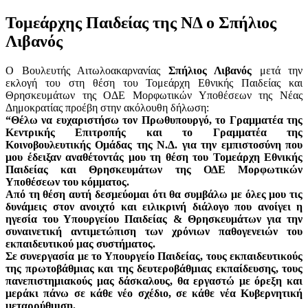
Τομεάρχης Παιδείας της ΝΔ ο Σπήλιος
Λιβανός
Ο Βουλευτής Αιτωλοακαρνανίας
Σπήλιος Λιβανός
μετά την
εκλογή του στη θέση του Τομεάρχη Εθνικής Παιδείας και
Θρησκευμάτων της ΟΔΕ Μορφωτικών Υποθέσεων της Νέας
Δημοκρατίας προέβη στην ακόλουθη δήλωση:
“Θέλω να ευχαριστήσω τον Πρωθυπουργό, το Γραμματέα της
Κεντρικής Επιτροπής και το Γραμματέα της
Κοινοβουλευτικής Ομάδας της Ν.Δ. για την εμπιστοσύνη που
μου έδειξαν αναθέτοντάς μου τη θέση του Τομεάρχη Εθνικής
Παιδείας και Θρησκευμάτων της ΟΔΕ Μορφωτικών
Υποθέσεων του κόμματος.
Από τη θέση αυτή δεσμεύομαι ότι θα συμβάλω με όλες μου τις
δυνάμεις στον ανοιχτό και ειλικρινή διάλογο που ανοίγει η
ηγεσία του Υπουργείου Παιδείας & Θρησκευμάτων για την
συναινετική αντιμετώπιση των χρόνιων παθογενειών του
εκπαιδευτικού μας συστήματος.
Σε συνεργασία με το Υπουργείο Παιδείας, τους εκπαιδευτικούς
της πρωτοβάθμιας και της δευτεροβάθμιας εκπαίδευσης, τους
πανεπιστημιακούς μας δάσκαλους, θα εργαστώ με όρεξη και
μεράκι πάνω σε κάθε νέο σχέδιο, σε κάθε νέα Κυβερνητική
μεταρρύθμιση.