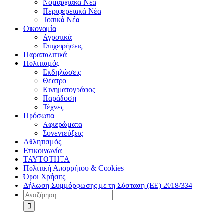
Νομαρχιακά Νέα
Περιφερειακά Νέα
Τοπικά Νέα
Οικονομία
Αγροτικά
Επιχειρήσεις
Παραπολιτικά
Πολιτισμός
Εκδηλώσεις
Θέατρο
Κινηματογράφος
Παράδοση
Τέχνες
Πρόσωπα
Αφιερώματα
Συνεντεύξεις
Αθλητισμός
Επικοινωνία
ΤΑΥΤΟΤΗΤΑ
Πολιτική Απορρήτου & Cookies
Όροι Χρήσης
Δήλωση Συμμόρφωσης με τη Σύσταση (ΕΕ) 2018/334
Αναζήτηση
για: