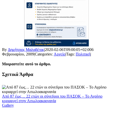
By
Δημήτριος Μαλαβέτας
|
2020-02-06T09:00:05+02:00
6
Φεβρουαρίου, 2009
|
Categories:
Αρχείο
|
Tags:
Πολιτική
|
Μοιραστείτε αυτό το άρθρο.
Facebook
X
LinkedIn
WhatsApp
Email
Σχετικά Άρθρα
Από 87 έως… 22 ετών οι σύνεδροι του ΠΑΣΟΚ – Το Αγρίνιο
κυριαρχεί στην Αιτωλοακαρνανία
Gallery