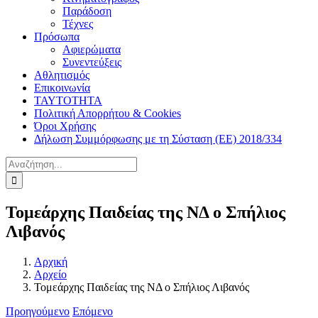
Παράδοση
Τέχνες
Πρόσωπα
Αφιερώματα
Συνεντεύξεις
Αθλητισμός
Επικοινωνία
ΤΑΥΤΟΤΗΤΑ
Πολιτική Απορρήτου & Cookies
Όροι Χρήσης
Δήλωση Συμμόρφωσης με τη Σύσταση (ΕΕ) 2018/334
Αναζήτηση
για:
Τομεάρχης Παιδείας της ΝΔ ο Σπήλιος
Λιβανός
Αρχική
Αρχείο
Τομεάρχης Παιδείας της ΝΔ ο Σπήλιος Λιβανός
Προηγούμενο
Επόμενο