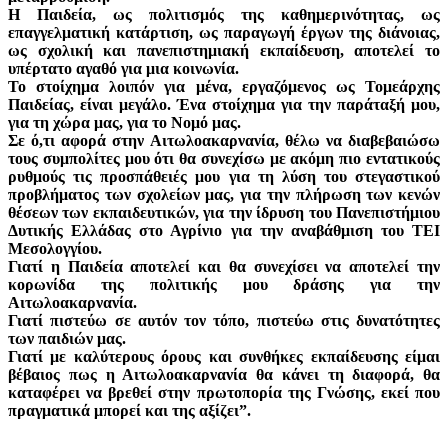
Η Παιδεία, ως πολιτισμός της καθημερινότητας, ως
επαγγελματική κατάρτιση, ως παραγωγή έργων της διάνοιας,
ως σχολική και πανεπιστημιακή εκπαίδευση, αποτελεί το
υπέρτατο αγαθό για μια κοινωνία.
Το στοίχημα λοιπόν για μένα, εργαζόμενος ως Τομεάρχης
Παιδείας, είναι μεγάλο. Ένα στοίχημα για την παράταξή μου,
για τη χώρα μας, για το Νομό μας.
Σε ό,τι αφορά στην Αιτωλοακαρνανία, θέλω να διαβεβαιώσω
τους συμπολίτες μου ότι θα συνεχίσω με ακόμη πιο εντατικούς
ρυθμούς τις προσπάθειές μου για τη λύση του στεγαστικού
προβλήματος των σχολείων μας, για την πλήρωση των κενών
θέσεων των εκπαιδευτικών, για την ίδρυση του Πανεπιστήμιου
Δυτικής Ελλάδας στο Αγρίνιο για την αναβάθμιση του ΤΕΙ
Μεσολογγίου.
Γιατί η Παιδεία αποτελεί και θα συνεχίσει να αποτελεί την
κορωνίδα της πολιτικής μου δράσης για την
Αιτωλοακαρνανία.
Γιατί πιστεύω σε αυτόν τον τόπο, πιστεύω στις δυνατότητες
των παιδιών μας.
Γιατί με καλύτερους όρους και συνθήκες εκπαίδευσης είμαι
βέβαιος πως η Αιτωλοακαρνανία θα κάνει τη διαφορά, θα
καταφέρει να βρεθεί στην πρωτοπορία της Γνώσης, εκεί που
πραγματικά μπορεί και της αξίζει”.