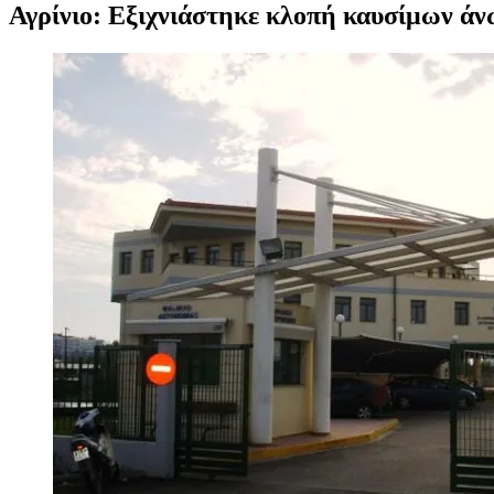
Αγρίνιο: Εξιχνιάστηκε κλοπή καυσίμων άν
Προβολή
μεγαλύτερης
εικόνας