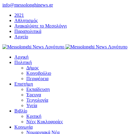
Μετάβαση
info@messolonghinews.gr
στο
2021
περιεχόμενο
Αθλητισμός
Ανακαλύψτε το Μεσολόγγι
Παραπολιτικά
Αρχείο
Αρχική
Πολιτική
Δήμος
Κοινοβούλιο
Περιφέρεια
Επιστήμη
Εκπαίδευση
Έρευνα
Τεχνολογία
Υγεία
Βιβλίο
Κριτική
Νέες Κυκλοφορίες
Κοινωνία
Νομαρχιακά Νέα