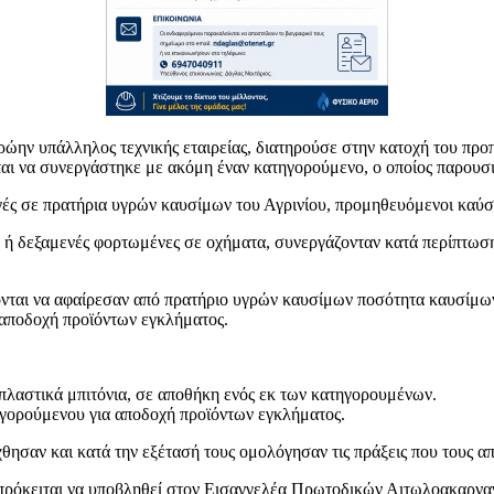
ώην υπάλληλος τεχνικής εταιρείας, διατηρούσε στην κατοχή του προ
εται να συνεργάστηκε με ακόμη έναν κατηγορούμενο, ο οποίος παρουσι
ς σε πρατήρια υγρών καυσίμων του Αγρινίου, προμηθευόμενοι καύσι
α ή δεξαμενές φορτωμένες σε οχήματα, συνεργάζονταν κατά περίπτωσ
νται να αφαίρεσαν από πρατήριο υγρών καυσίμων ποσότητα καυσίμων 
 αποδοχή προϊόντων εγκλήματος.
πλαστικά μπιτόνια, σε αποθήκη ενός εκ των κατηγορουμένων.
γορούμενου για αποδοχή προϊόντων εγκλήματος.
σαν και κατά την εξέτασή τους ομολόγησαν τις πράξεις που τους απ
πρόκειται να υποβληθεί στον Εισαγγελέα Πρωτοδικών Αιτωλοακαρναν