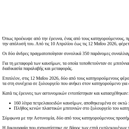
Όπως προέκυψε από την έρευνα, ένας από τους κατηγορούμενους, πρ
την απόλυσή του. Από τις 10 Απριλίου έως τις 12 Μαΐου 2026, φέρ
Οι δύο άνδρες πραγματοποίησαν συνολικά 350 παράνομες συναλλαγέ
Για τη μεταφορά των καυσίμων, τα οποία τοποθετούνταν σε μπιτόνι
διαδικασία παραλαβής και μεταφοράς.
Επιπλέον, στις 12 Μαΐου 2026, δύο από τους κατηγορούμενους φέρο
τα στη συνέχεια σε ξυλουργείο που ανήκει στον κατηγορούμενο για
Κατά τις έρευνες των αστυνομικών εντοπίστηκαν και κατασχέθηκαν:
160 λίτρα πετρελαιοειδών καυσίμων, αποθηκευμένα σε οκτώ 
Πλήθος κενών πλαστικών μπιτονιών στο ξυλουργείο του κατη
Σύμφωνα με την Αστυνομία, δύο από τους κατηγορούμενους προσήχθη
Η δικογραφία που σχηματίστηκε σε βάρος των επτά εμπλεκομένων 