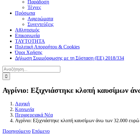
Παράδοση
Τέχνες
Πρόσωπα
Αφιερώματα
Συνεντεύξεις
Αθλητισμός
Επικοινωνία
ΤΑΥΤΟΤΗΤΑ
Πολιτική Απορρήτου & Cookies
Όροι Χρήσης
Δήλωση Συμμόρφωσης με τη Σύσταση (ΕΕ) 2018/334
Αναζήτηση
για:
Αγρίνιο: Εξιχνιάστηκε κλοπή καυσίμων άν
Αρχική
Κοινωνία
Περιφερειακά Νέα
Αγρίνιο: Εξιχνιάστηκε κλοπή καυσίμων άνω των 32.000 ευρώ
Προηγούμενο
Επόμενο