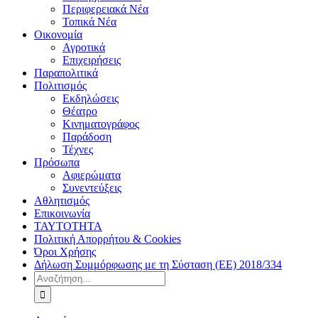
Περιφερειακά Νέα
Τοπικά Νέα
Οικονομία
Αγροτικά
Επιχειρήσεις
Παραπολιτικά
Πολιτισμός
Εκδηλώσεις
Θέατρο
Κινηματογράφος
Παράδοση
Τέχνες
Πρόσωπα
Αφιερώματα
Συνεντεύξεις
Αθλητισμός
Επικοινωνία
ΤΑΥΤΟΤΗΤΑ
Πολιτική Απορρήτου & Cookies
Όροι Χρήσης
Δήλωση Συμμόρφωσης με τη Σύσταση (ΕΕ) 2018/334
Αναζήτηση
για: