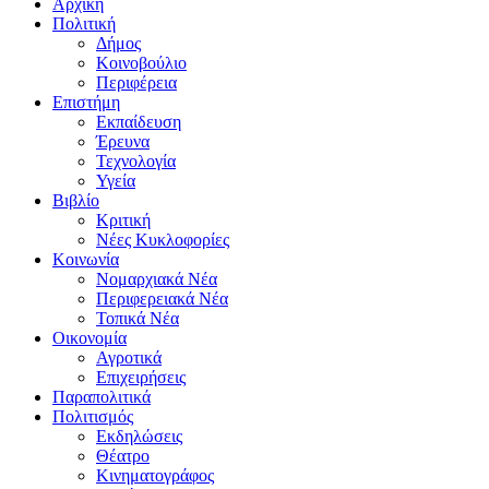
Αρχική
Πολιτική
Δήμος
Κοινοβούλιο
Περιφέρεια
Επιστήμη
Εκπαίδευση
Έρευνα
Τεχνολογία
Υγεία
Βιβλίο
Κριτική
Νέες Κυκλοφορίες
Κοινωνία
Νομαρχιακά Νέα
Περιφερειακά Νέα
Τοπικά Νέα
Οικονομία
Αγροτικά
Επιχειρήσεις
Παραπολιτικά
Πολιτισμός
Εκδηλώσεις
Θέατρο
Κινηματογράφος