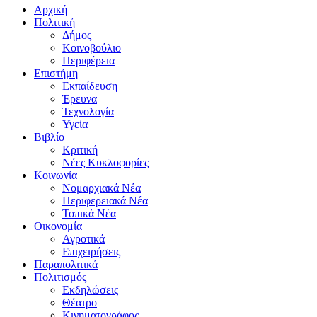
Αρχική
Πολιτική
Δήμος
Κοινοβούλιο
Περιφέρεια
Επιστήμη
Εκπαίδευση
Έρευνα
Τεχνολογία
Υγεία
Βιβλίο
Κριτική
Νέες Κυκλοφορίες
Κοινωνία
Νομαρχιακά Νέα
Περιφερειακά Νέα
Τοπικά Νέα
Οικονομία
Αγροτικά
Επιχειρήσεις
Παραπολιτικά
Πολιτισμός
Εκδηλώσεις
Θέατρο
Κινηματογράφος