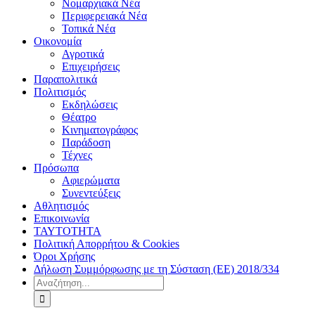
Νομαρχιακά Νέα
Περιφερειακά Νέα
Τοπικά Νέα
Οικονομία
Αγροτικά
Επιχειρήσεις
Παραπολιτικά
Πολιτισμός
Εκδηλώσεις
Θέατρο
Κινηματογράφος
Παράδοση
Τέχνες
Πρόσωπα
Αφιερώματα
Συνεντεύξεις
Αθλητισμός
Επικοινωνία
ΤΑΥΤΟΤΗΤΑ
Πολιτική Απορρήτου & Cookies
Όροι Χρήσης
Δήλωση Συμμόρφωσης με τη Σύσταση (ΕΕ) 2018/334
Αναζήτηση
για: