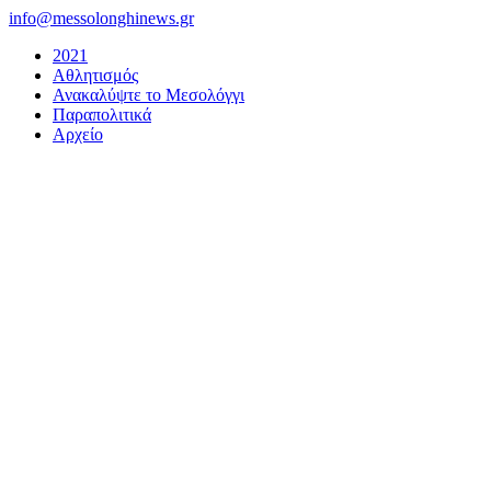
Μετάβαση
info@messolonghinews.gr
στο
2021
περιεχόμενο
Αθλητισμός
Ανακαλύψτε το Μεσολόγγι
Παραπολιτικά
Αρχείο