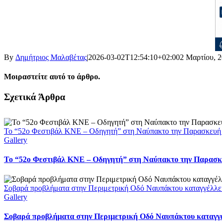
By
Δημήτριος Μαλαβέτας
|
2026-03-02T12:54:10+02:00
2 Μαρτίου, 
Μοιραστείτε αυτό το άρθρο.
Facebook
X
LinkedIn
WhatsApp
Email
Σχετικά Άρθρα
Το “52ο Φεστιβάλ ΚΝΕ – Οδηγητή” στη Ναύπακτο την Παρασκευή
Gallery
Το “52ο Φεστιβάλ ΚΝΕ – Οδηγητή” στη Ναύπακτο την Παρασκ
Σοβαρά προβλήματα στην Περιμετρική Οδό Ναυπάκτου καταγγέλλει
Gallery
Σοβαρά προβλήματα στην Περιμετρική Οδό Ναυπάκτου καταγγέ