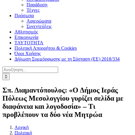
Παράδοση
Τέχνες
Πρόσωπα
Αφιερώματα
Συνεντεύξεις
Αθλητισμός
Επικοινωνία
ΤΑΥΤΟΤΗΤΑ
Πολιτική Απορρήτου & Cookies
Όροι Χρήσης
Δήλωση Συμμόρφωσης με τη Σύσταση (ΕΕ) 2018/334
Αναζήτηση
για:
Σπ. Διαμαντόπουλος: «Ο Δήμος Ιεράς
Πόλεως Μεσολογγίου γυρίζει σελίδα με
διαφάνεια και λογοδοσία» – Τι
προβλέπουν τα δύο νέα Μητρώα
Αρχική
Πολιτική