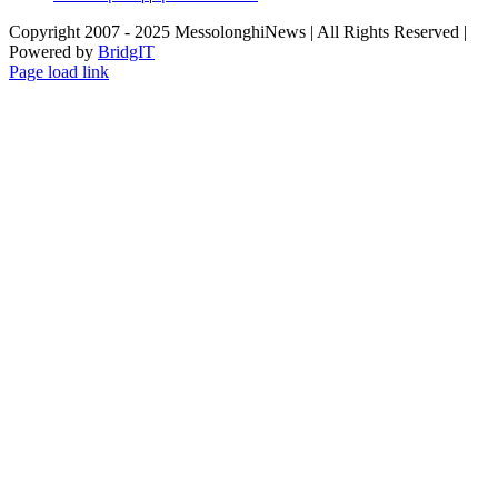
Copyright 2007 - 2025 MessolonghiNews | All Rights Reserved |
Powered by
BridgIT
YouTube
Facebook
Instagram
Page load link
Go
to
Top