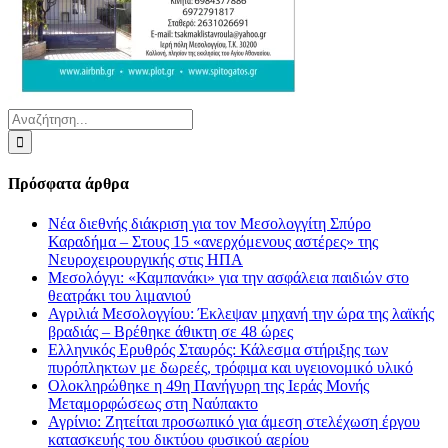
Αναζήτηση
για:
Πρόσφατα άρθρα
Νέα διεθνής διάκριση για τον Μεσολογγίτη Σπύρο
Καραδήμα – Στους 15 «ανερχόμενους αστέρες» της
Νευροχειρουργικής στις ΗΠΑ
Μεσολόγγι: «Καμπανάκι» για την ασφάλεια παιδιών στο
θεατράκι του λιμανιού
Αγριλιά Μεσολογγίου: Έκλεψαν μηχανή την ώρα της λαϊκής
βραδιάς – Βρέθηκε άθικτη σε 48 ώρες
Ελληνικός Ερυθρός Σταυρός: Κάλεσμα στήριξης των
πυρόπληκτων με δωρεές, τρόφιμα και υγειονομικό υλικό
Ολοκληρώθηκε η 49η Πανήγυρη της Ιεράς Μονής
Μεταμορφώσεως στη Ναύπακτο
Αγρίνιο: Ζητείται προσωπικό για άμεση στελέχωση έργου
κατασκευής του δικτύου φυσικού αερίου