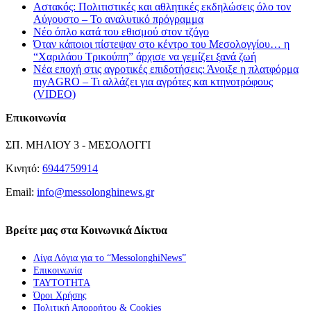
Αστακός: Πολιτιστικές και αθλητικές εκδηλώσεις όλο τον
Αύγουστο – Το αναλυτικό πρόγραμμα
Νέο όπλο κατά του εθισμού στον τζόγο
Όταν κάποιοι πίστεψαν στο κέντρο του Μεσολογγίου… η
“Χαριλάου Τρικούπη” άρχισε να γεμίζει ξανά ζωή
Νέα εποχή στις αγροτικές επιδοτήσεις: Άνοιξε η πλατφόρμα
myAGRO – Τι αλλάζει για αγρότες και κτηνοτρόφους
(VIDEO)
Επικοινωνία
ΣΠ. ΜΗΛΙΟΥ 3 - ΜΕΣΟΛΟΓΓΙ
Κινητό:
6944759914
Email:
info@messolonghinews.gr
Βρείτε μας στα Κοινωνικά Δίκτυα
Λίγα Λόγια για το “MessolonghiNews”
Επικοινωνία
ΤΑΥΤΟΤΗΤΑ
Όροι Χρήσης
Πολιτική Απορρήτου & Cookies