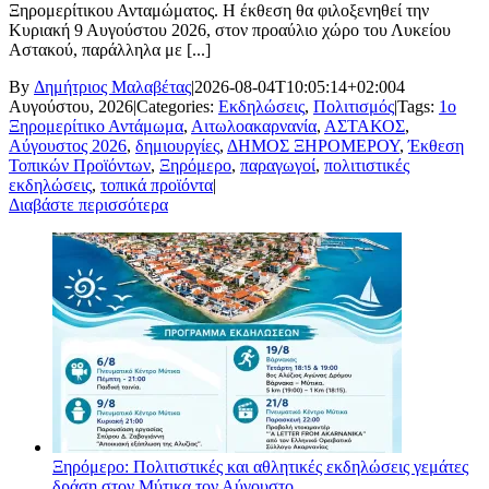
Ξηρομερίτικου Ανταμώματος. Η έκθεση θα φιλοξενηθεί την
Κυριακή 9 Αυγούστου 2026, στον προαύλιο χώρο του Λυκείου
Αστακού, παράλληλα με [...]
By
Δημήτριος Μαλαβέτας
|
2026-08-04T10:05:14+02:00
4
Αυγούστου, 2026
|
Categories:
Εκδηλώσεις
,
Πολιτισμός
|
Tags:
1ο
Ξηρομερίτικο Αντάμωμα
,
Αιτωλοακαρνανία
,
ΑΣΤΑΚΟΣ
,
Αύγουστος 2026
,
δημιουργίες
,
ΔΗΜΟΣ ΞΗΡΟΜΕΡΟΥ
,
Έκθεση
Τοπικών Προϊόντων
,
Ξηρόμερο
,
παραγωγοί
,
πολιτιστικές
εκδηλώσεις
,
τοπικά προϊόντα
|
Διαβάστε περισσότερα
Ξηρόμερο: Πολιτιστικές και αθλητικές εκδηλώσεις γεμάτες
δράση στον Μύτικα τον Αύγουστο