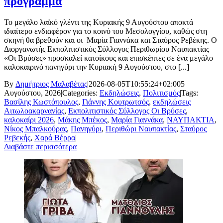
πρόγραμμα
Το μεγάλο λαϊκό γλέντι της Κυριακής 9 Αυγούστου αποκτά
ιδιαίτερο ενδιαφέρον για το κοινό του Μεσολογγίου, καθώς στη
σκηνή θα βρεθούν και οι Μαρία Γιαννάκα και Σταύρος Ρεβέκης. Ο
Διοργανωτής Εκπολιτιστικός Σύλλογος Περιθωρίου Ναυπακτίας
«Οι Βρύσες» προσκαλεί κατοίκους και επισκέπτες σε ένα μεγάλο
καλοκαιρινό πανηγύρι την Κυριακή 9 Αυγούστου, στο [...]
By
Δημήτριος Μαλαβέτας
|
2026-08-05T10:55:24+02:00
5
Αυγούστου, 2026
|
Categories:
Εκδηλώσεις
,
Πολιτισμός
|
Tags:
Βασίλης Κωστόπουλος
,
Γιάννης Κουτρωτσός
,
εκδηλώσεις
Αιτωλοακαρνανίας
,
Εκπολιτιστικός Σύλλογος Οι Βρύσες
,
καλοκαίρι 2026
,
Μάκης Μπέκος
,
Μαρία Γιαννάκα
,
ΝΑΥΠΑΚΤΙΑ
,
Νίκος Μπαλκούρας
,
Πανηγύρι
,
Περιθώρι Ναυπακτίας
,
Σταύρος
Ρεβεκής
,
Χαρά Βέρρα
|
Διαβάστε περισσότερα