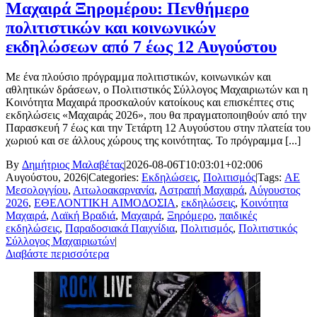
Μαχαιρά Ξηρομέρου: Πενθήμερο
πολιτιστικών και κοινωνικών
εκδηλώσεων από 7 έως 12 Αυγούστου
Με ένα πλούσιο πρόγραμμα πολιτιστικών, κοινωνικών και
αθλητικών δράσεων, ο Πολιτιστικός Σύλλογος Μαχαιριωτών και η
Κοινότητα Μαχαιρά προσκαλούν κατοίκους και επισκέπτες στις
εκδηλώσεις «Μαχαιράς 2026», που θα πραγματοποιηθούν από την
Παρασκευή 7 έως και την Τετάρτη 12 Αυγούστου στην πλατεία του
χωριού και σε άλλους χώρους της κοινότητας. Το πρόγραμμα [...]
By
Δημήτριος Μαλαβέτας
|
2026-08-06T10:03:01+02:00
6
Αυγούστου, 2026
|
Categories:
Εκδηλώσεις
,
Πολιτισμός
|
Tags:
ΑΕ
Μεσολογγίου
,
Αιτωλοακαρνανία
,
Αστραπή Μαχαιρά
,
Αύγουστος
2026
,
ΕΘΕΛΟΝΤΙΚΗ ΑΙΜΟΔΟΣΙΑ
,
εκδηλώσεις
,
Κοινότητα
Μαχαιρά
,
Λαϊκή Βραδιά
,
Μαχαιρά
,
Ξηρόμερο
,
παιδικές
εκδηλώσεις
,
Παραδοσιακά Παιχνίδια
,
Πολιτισμός
,
Πολιτιστικός
Σύλλογος Μαχαιριωτών
|
Διαβάστε περισσότερα