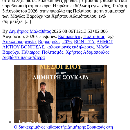
σε δύο ξεχωριστές καλοκαιρινές βραδιές με μουσική, θάλασσα και
παραδοσιακή ατμόσφαιρα. Η πρώτη εκδήλωση έγινε χθες, Τετάρτη
5 Αυγούστου 2026, στην παραλία της Παλαίρου, με τη συμμετοχή
των Μάγδας Βαρούχα και Χρήστου Αδαμόπουλου, ενώ
συμμετέχει [...]
By
Δημήτριος Μαλαβέτας
|
2026-08-06T12:13:53+02:00
6
Αυγούστου, 2026
|
Categories:
Εκδηλώσεις
,
Πολιτισμός
|
Tags:
Αιτωλοακαρνανία
,
Βαρκαρόλες 2026
,
ΒΌΝΙΤΣΑ
,
ΔΗΜΟΣ
ΑΚΤΙΟΥ ΒΟΝΙΤΣΑΣ
,
καλοκαιρινές εκδηλώσεις
,
Μάγδα
Βαρούχα
,
Πάλαιρος
,
Πολιτισμός
,
Χρήστος Αδαμόπουλος
|
Διαβάστε περισσότερα
Ο διακεκριμένος κιθαριστής Δημήτρης Σουκαράς στη