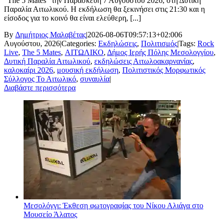
“The 5 Mates” την Παρασκευή 7 Αυγούστου 2026, στη Δυτική
Παραλία Αιτωλικού. Η εκδήλωση θα ξεκινήσει στις 21:30 και η
είσοδος για το κοινό θα είναι ελεύθερη, [...]
By
Δημήτριος Μαλαβέτας
|
2026-08-06T09:57:13+02:00
6
Αυγούστου, 2026
|
Categories:
Εκδηλώσεις
,
Πολιτισμός
|
Tags:
Rock
Live
,
The 5 Mates
,
ΑΙΤΩΛΙΚΟ
,
Δήμος Ιερής Πόλης Μεσολογγίου
,
Δυτική Παραλία Αιτωλικού
,
εκδηλώσεις Αιτωλοακαρνανίας
,
καλοκαίρι 2026
,
μουσική εκδήλωση
,
Πολιτιστικός Μορφωτικός
Σύλλογος Το Αιτωλικό
,
συναυλία
|
Διαβάστε περισσότερα
Μεσολόγγι: Έκθεση φωτογραφίας του Νίκου Αλιάγα στο
Μουσείο Άλατος