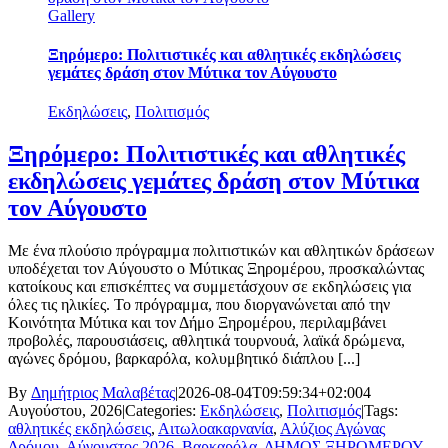
Gallery
Ξηρόμερο: Πολιτιστικές και αθλητικές εκδηλώσεις
γεμάτες δράση στον Μύτικα τον Αύγουστο
Εκδηλώσεις
,
Πολιτισμός
Ξηρόμερο: Πολιτιστικές και αθλητικές
εκδηλώσεις γεμάτες δράση στον Μύτικα
τον Αύγουστο
Με ένα πλούσιο πρόγραμμα πολιτιστικών και αθλητικών δράσεων
υποδέχεται τον Αύγουστο ο Μύτικας Ξηρομέρου, προσκαλώντας
κατοίκους και επισκέπτες να συμμετάσχουν σε εκδηλώσεις για
όλες τις ηλικίες. Το πρόγραμμα, που διοργανώνεται από την
Κοινότητα Μύτικα και τον Δήμο Ξηρομέρου, περιλαμβάνει
προβολές, παρουσιάσεις, αθλητικά τουρνουά, λαϊκά δρώμενα,
αγώνες δρόμου, βαρκαρόλα, κολυμβητικό διάπλου [...]
By
Δημήτριος Μαλαβέτας
|
2026-08-04T09:59:34+02:00
4
Αυγούστου, 2026
|
Categories:
Εκδηλώσεις
,
Πολιτισμός
|
Tags:
αθλητικές εκδηλώσεις
,
Αιτωλοακαρνανία
,
Αλύζιος Αγώνας
Δρόμου
,
Αύγουστος 2026
,
Βαρκαρόλα
,
ΔΗΜΟΣ ΞΗΡΟΜΕΡΟΥ
,