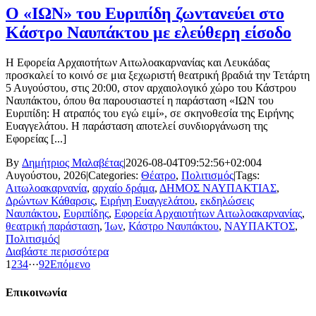
Ο «ΙΩΝ» του Ευριπίδη ζωντανεύει στο
Κάστρο Ναυπάκτου με ελεύθερη είσοδο
Η Εφορεία Αρχαιοτήτων Αιτωλοακαρνανίας και Λευκάδας
προσκαλεί το κοινό σε μια ξεχωριστή θεατρική βραδιά την Τετάρτη
5 Αυγούστου, στις 20:00, στον αρχαιολογικό χώρο του Κάστρου
Ναυπάκτου, όπου θα παρουσιαστεί η παράσταση «ΙΩΝ του
Ευριπίδη: Η ατραπός του εγώ ειμί», σε σκηνοθεσία της Ειρήνης
Ευαγγελάτου. Η παράσταση αποτελεί συνδιοργάνωση της
Εφορείας [...]
By
Δημήτριος Μαλαβέτας
|
2026-08-04T09:52:56+02:00
4
Αυγούστου, 2026
|
Categories:
Θέατρο
,
Πολιτισμός
|
Tags:
Αιτωλοακαρνανία
,
αρχαίο δράμα
,
ΔΗΜΟΣ ΝΑΥΠΑΚΤΙΑΣ
,
Δρώντων Κάθαρσις
,
Ειρήνη Ευαγγελάτου
,
εκδηλώσεις
Ναυπάκτου
,
Ευριπίδης
,
Εφορεία Αρχαιοτήτων Αιτωλοακαρνανίας
,
θεατρική παράσταση
,
Ίων
,
Κάστρο Ναυπάκτου
,
ΝΑΥΠΑΚΤΟΣ
,
Πολιτισμός
|
Διαβάστε περισσότερα
1
2
3
4
···
92
Επόμενο
Επικοινωνία