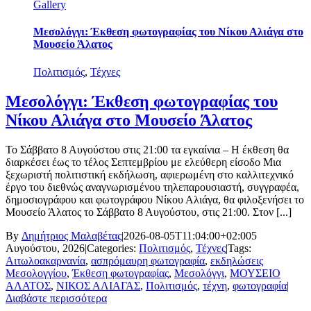
Gallery
Μεσολόγγι: Έκθεση φωτογραφίας του Νίκου Αλιάγα στο
Μουσείο Άλατος
Πολιτισμός
,
Τέχνες
Μεσολόγγι: Έκθεση φωτογραφίας του
Νίκου Αλιάγα στο Μουσείο Άλατος
Το Σάββατο 8 Αυγούστου στις 21:00 τα εγκαίνια – Η έκθεση θα
διαρκέσει έως το τέλος Σεπτεμβρίου με ελεύθερη είσοδο Μια
ξεχωριστή πολιτιστική εκδήλωση, αφιερωμένη στο καλλιτεχνικό
έργο του διεθνώς αναγνωρισμένου τηλεπαρουσιαστή, συγγραφέα,
δημοσιογράφου και φωτογράφου Νίκου Αλιάγα, θα φιλοξενήσει το
Μουσείο Άλατος το Σάββατο 8 Αυγούστου, στις 21:00. Στον [...]
By
Δημήτριος Μαλαβέτας
|
2026-08-05T11:04:00+02:00
5
Αυγούστου, 2026
|
Categories:
Πολιτισμός
,
Τέχνες
|
Tags:
Αιτωλοακαρνανία
,
ασπρόμαυρη φωτογραφία
,
εκδηλώσεις
Μεσολογγίου
,
Έκθεση φωτογραφίας
,
Μεσολόγγι
,
ΜΟΥΣΕΙΟ
ΑΛΑΤΟΣ
,
ΝΙΚΟΣ ΑΛΙΑΓΑΣ
,
Πολιτισμός
,
τέχνη
,
φωτογραφία
|
Διαβάστε περισσότερα