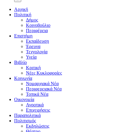
Αρχική
Πολιτική
Δήμος
Κοινοβούλιο
Περιφέρεια
Επιστήμη
Εκπαίδευση
Έρευνα
Τεχνολογία
Υγεία
Βιβλίο
Κριτική
Νέες Κυκλοφορίες
Κοινωνία
Νομαρχιακά Νέα
Περιφερειακά Νέα
Τοπικά Νέα
Οικονομία
Αγροτικά
Επιχειρήσεις
Παραπολιτικά
Πολιτισμός
Εκδηλώσεις
Θέατρο