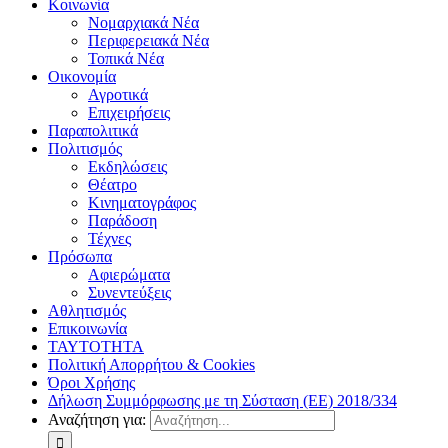
Κοινωνία
Νομαρχιακά Νέα
Περιφερειακά Νέα
Τοπικά Νέα
Οικονομία
Αγροτικά
Επιχειρήσεις
Παραπολιτικά
Πολιτισμός
Εκδηλώσεις
Θέατρο
Κινηματογράφος
Παράδοση
Τέχνες
Πρόσωπα
Αφιερώματα
Συνεντεύξεις
Αθλητισμός
Επικοινωνία
ΤΑΥΤΟΤΗΤΑ
Πολιτική Απορρήτου & Cookies
Όροι Χρήσης
Δήλωση Συμμόρφωσης με τη Σύσταση (ΕΕ) 2018/334
Αναζήτηση για: