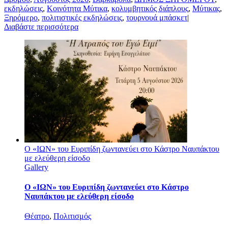
εκδηλώσεις
,
Κοινότητα Μύτικα
,
κολυμβητικός διάπλους
,
Μύτικας
,
Ξηρόμερο
,
πολιτιστικές εκδηλώσεις
,
τουρνουά μπάσκετ
|
Διαβάστε περισσότερα
Ο «ΙΩΝ» του Ευριπίδη ζωντανεύει στο Κάστρο Ναυπάκτου
με ελεύθερη είσοδο
Gallery
Ο «ΙΩΝ» του Ευριπίδη ζωντανεύει στο Κάστρο
Ναυπάκτου με ελεύθερη είσοδο
Θέατρο
,
Πολιτισμός