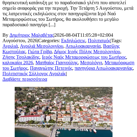
θρησκευτική κατάνυξη με το παραδοσιακό γλέντι που αποτελεί
σημείο αναφοράς για την περιοχή. Την Τετάρτη 5 Αυγούστου, μετά
τις λατρευτικές εκδηλώσεις στον πανηγυρίζοντα Ιερό Ναό
Μεταμορφώσεως του Σωτήρος, θα ακολουθήσει το μεγάλο
παραδοσιακό πανηγύρι [...]
By
Δημήτριος Μαλαβέτας
|
2026-08-04T11:05:28+02:00
4
Αυγούστου, 2026
|
Categories:
Εκδηλώσεις
,
Πολιτισμός
|
Tags:
Αγριλιά
,
Αγριλιά Μεσολογγίου
,
Αιτωλοακαρνανία
,
Βασίλης
Κωστούλας
,
Γιώτα Γρίβα
,
Δήμος Ιερής Πόλης Μεσολογγίου
,
Ζήσης Τσολακίδης
,
Ιερός Ναός Μεταμορφώσεως του Σωτήρος
,
καλοκαίρι 2026
,
Ματθαίος Γιαννούλης
,
Μεσολόγγι
,
Μεταμόρφωση
του Σωτήρος
,
Παναγιώτης Πετεινός
,
πανηγύρια Αιτωλοακαρνανίας
,
Πολιτιστικός Σύλλογος Αγριλιάς
|
Διαβάστε περισσότερα