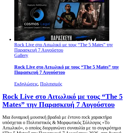
Rock Live στο Αιτωλικό με τους “The 5 Mates” την
Παρασκευή 7 Αυγούστου
Gallery
Rock Live στο Αιτωλικό με τους “The 5 Mates” την
Παρασκευή 7 Αυγούστου
Εκδηλώσεις
,
Πολιτισμός
Rock Live στο Αιτωλικό με τους “The 5
Mates” την Παρασκευή 7 Αυγούστου
Μια δυναμική μουσική βραδιά με έντονο rock χαρακτήρα
υπόσχεται ο Πολιτιστικός & Μορφωτικός Σύλλογος «Το
Αιτωλικό», ο οποίος διοργανώνει συναυλία με το συγκρότημα