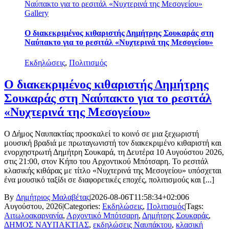
Ναύπακτο για το ρεσιτάλ «Νυχτερινά της Μεσογείου»
Gallery
Ο διακεκριμένος κιθαριστής Δημήτρης Σουκαράς στη
Ναύπακτο για το ρεσιτάλ «Νυχτερινά της Μεσογείου»
Εκδηλώσεις
,
Πολιτισμός
Ο διακεκριμένος κιθαριστής Δημήτρης
Σουκαράς στη Ναύπακτο για το ρεσιτάλ
«Νυχτερινά της Μεσογείου»
Ο Δήμος Ναυπακτίας προσκαλεί το κοινό σε μια ξεχωριστή
μουσική βραδιά με πρωταγωνιστή τον διακεκριμένο κιθαριστή και
ενορχηστρωτή Δημήτρη Σουκαρά, τη Δευτέρα 10 Αυγούστου 2026,
στις 21:00, στον Κήπο του Αρχοντικού Μπότσαρη. Το ρεσιτάλ
κλασικής κιθάρας με τίτλο «Νυχτερινά της Μεσογείου» υπόσχεται
ένα μουσικό ταξίδι σε διαφορετικές εποχές, πολιτισμούς και [...]
By
Δημήτριος Μαλαβέτας
|
2026-08-06T11:58:34+02:00
6
Αυγούστου, 2026
|
Categories:
Εκδηλώσεις
,
Πολιτισμός
|
Tags:
Αιτωλοακαρνανία
,
Αρχοντικό Μπότσαρη
,
Δημήτρης Σουκαράς
,
ΔΗΜΟΣ ΝΑΥΠΑΚΤΙΑΣ
,
εκδηλώσεις Ναυπάκτου
,
κλασική