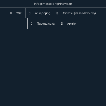
Μετάβαση
info@messolonghinews.gr
στο
2021
Αθλητισμός
Ανακαλύψτε το Μεσολόγγι
περιεχόμενο
Παραπολιτικά
Αρχείο