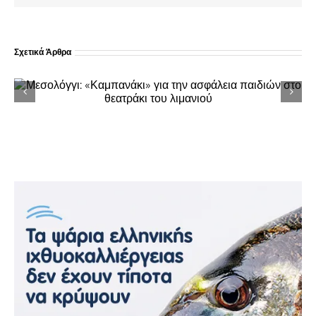
Σχετικά Άρθρα
Αγριλιά Μεσολογγίου: Έκλεψαν μηχανή την
ώρα της λαϊκής βραδιάς – Βρέθηκε άθικτη
σε 48 ώρες