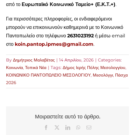
από το
Ευρωπαϊκό Κοινωνικό Ταμείο+ (Ε.Κ.Τ.+)
.
Για περισσότερες πληροφορίες, οι ενδιαφερόμενοι
μπορούν να επικοινωνούν καθημερινά με το Κοινωνικό
Παντοπωλείο στο τηλέφωνο
2631023192
ή μέσω email
στο
koin.pantop.ipmes@gmail.com
.
By
Δημήτριος Μαλαβέτας
|
14 Απριλίου, 2026
|
Categories:
Κοινωνία
,
Τοπικά Νέα
|
Tags:
Δήμος Ιερής Πόλης Μεσολογγίου
,
ΚΟΙΝΩΝΙΚΟ ΠΑΝΤΟΠΩΛΕΙΟ ΜΕΣΟΛΟΓΙΟΥ
,
Μεσολόγγι
,
Πάσχα
2026
Μοιραστείτε αυτό το άρθρο.
Facebook
X
LinkedIn
WhatsApp
Email