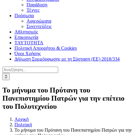
Παράδοση
Τέχνες
Πρόσωπα
Αφιερώματα
Συνεντεύξεις
Αθλητισμός
Επικοινωνία
ΤΑΥΤΟΤΗΤΑ
Πολιτική Απορρήτου & Cookies
Όροι Χρήσης
Δήλωση Συμμόρφωσης με τη Σύσταση (ΕΕ) 2018/334
Αναζήτηση
για:
Το μήνυμα του Πρύτανη του
Πανεπιστημίου Πατρών για την επέτειο
του Πολυτεχνείου
Αρχική
Πολιτική
Το μήνυμα του Πρύτανη του Πανεπιστημίου Πατρών για την