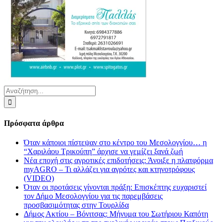
Αναζήτηση
για:
Πρόσφατα άρθρα
Όταν κάποιοι πίστεψαν στο κέντρο του Μεσολογγίου… η
“Χαριλάου Τρικούπη” άρχισε να γεμίζει ξανά ζωή
Νέα εποχή στις αγροτικές επιδοτήσεις: Άνοιξε η πλατφόρμα
myAGRO – Τι αλλάζει για αγρότες και κτηνοτρόφους
(VIDEO)
Όταν οι προτάσεις γίνονται πράξη: Επισκέπτης ευχαριστεί
τον Δήμο Μεσολογγίου για τις παρεμβάσεις
προσβασιμότητας στην Τουρλίδα
Δήμος Ακτίου – Βόνιτσας: Μήνυμα του Σωτήριου Καπότη