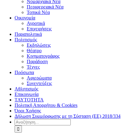
Νομαρχιακά Νέα
Περιφερειακά Νέα
Τοπικά Νέα
Οικονομία
Αγροτικά
Επιχειρήσεις
Παραπολιτικά
Πολιτισμός
Εκδηλώσεις
Θέατρο
Κινηματογράφος
Παράδοση
Τέχνες
Πρόσωπα
Αφιερώματα
Συνεντεύξεις
Αθλητισμός
Επικοινωνία
ΤΑΥΤΟΤΗΤΑ
Πολιτική Απορρήτου & Cookies
Όροι Χρήσης
Δήλωση Συμμόρφωσης με τη Σύσταση (ΕΕ) 2018/334
Αναζήτηση
για: