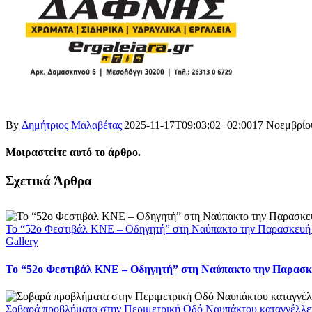
By
Δημήτριος Μαλαβέτας
|
2025-11-17T09:03:02+02:00
17 Νοεμβρίο
Μοιραστείτε αυτό το άρθρο.
Facebook
X
LinkedIn
WhatsApp
Email
Σχετικά Άρθρα
Το “52ο Φεστιβάλ ΚΝΕ – Οδηγητή” στη Ναύπακτο την Παρασκευή
Gallery
Το “52ο Φεστιβάλ ΚΝΕ – Οδηγητή” στη Ναύπακτο την Παρασκ
Σοβαρά προβλήματα στην Περιμετρική Οδό Ναυπάκτου καταγγέλλει