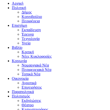
Αρχική
Πολιτική
Δήμος
Κοινοβούλιο
Περιφέρεια
Επιστήμη
Εκπαίδευση
Έρευνα
Τεχνολογία
Υγεία
Βιβλίο
Κριτική
Νέες Κυκλοφορίες
Κοινωνία
Νομαρχιακά Νέα
Περιφερειακά Νέα
Τοπικά Νέα
Οικονομία
Αγροτικά
Επιχειρήσεις
Παραπολιτικά
Πολιτισμός
Εκδηλώσεις
Θέατρο
Κινηματογράφος