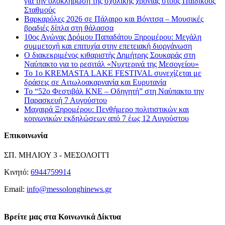
για την ολοκλήρωση της σχολικής χρονιάς στους Παιδικούς
Σταθμούς
Βαρκαρόλες 2026 σε Πάλαιρο και Βόνιτσα – Μουσικές
βραδιές δίπλα στη θάλασσα
10ος Αγώνας Δρόμου Παπαδάτου Ξηρομέρου: Μεγάλη
συμμετοχή και επιτυχία στην επετειακή διοργάνωση
Ο διακεκριμένος κιθαριστής Δημήτρης Σουκαράς στη
Ναύπακτο για το ρεσιτάλ «Νυχτερινά της Μεσογείου»
Το 1ο KREMASTA LAKE FESTIVAL συνεχίζεται με
δράσεις σε Αιτωλοακαρνανία και Ευρυτανία
Το “52ο Φεστιβάλ ΚΝΕ – Οδηγητή” στη Ναύπακτο την
Παρασκευή 7 Αυγούστου
Μαχαιρά Ξηρομέρου: Πενθήμερο πολιτιστικών και
κοινωνικών εκδηλώσεων από 7 έως 12 Αυγούστου
Επικοινωνία
ΣΠ. ΜΗΛΙΟΥ 3 - ΜΕΣΟΛΟΓΓΙ
Κινητό:
6944759914
Email:
info@messolonghinews.gr
Βρείτε μας στα Κοινωνικά Δίκτυα