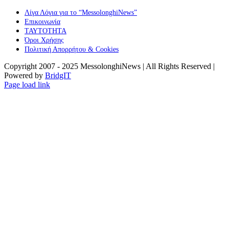
Λίγα Λόγια για το “MessolonghiNews”
Επικοινωνία
ΤΑΥΤΟΤΗΤΑ
Όροι Χρήσης
Πολιτική Απορρήτου & Cookies
Copyright 2007 - 2025 MessolonghiNews | All Rights Reserved |
Powered by
BridgIT
YouTube
Facebook
Instagram
Page load link
Go
to
Top