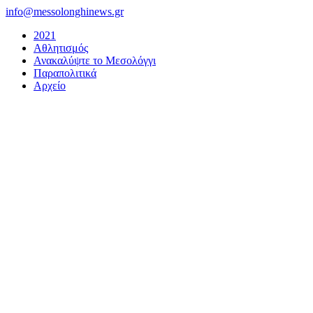
Μετάβαση
info@messolonghinews.gr
στο
2021
περιεχόμενο
Αθλητισμός
Ανακαλύψτε το Μεσολόγγι
Παραπολιτικά
Αρχείο