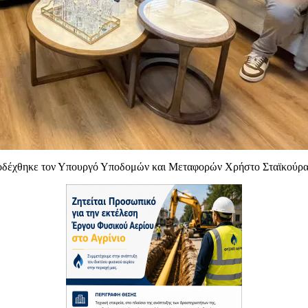
δέχθηκε τον Υπουργό Υποδομών και Μεταφορών Χρήστο Σταϊκούρα σ