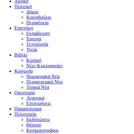
Αρχική
Πολιτική
Δήμος
Κοινοβούλιο
Περιφέρεια
Επιστήμη
Εκπαίδευση
Έρευνα
Τεχνολογία
Υγεία
Βιβλίο
Κριτική
Νέες Κυκλοφορίες
Κοινωνία
Νομαρχιακά Νέα
Περιφερειακά Νέα
Τοπικά Νέα
Οικονομία
Αγροτικά
Επιχειρήσεις
Παραπολιτικά
Πολιτισμός
Εκδηλώσεις
Θέατρο
Κινηματογράφος