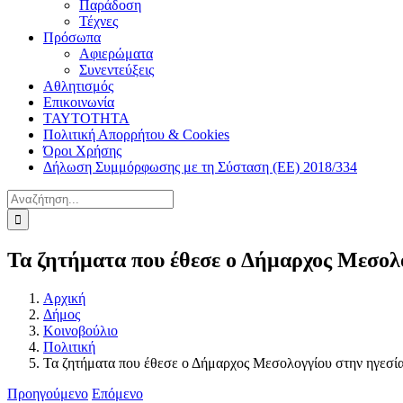
Παράδοση
Τέχνες
Πρόσωπα
Αφιερώματα
Συνεντεύξεις
Αθλητισμός
Επικοινωνία
ΤΑΥΤΟΤΗΤΑ
Πολιτική Απορρήτου & Cookies
Όροι Χρήσης
Δήλωση Συμμόρφωσης με τη Σύσταση (ΕΕ) 2018/334
Αναζήτηση
για:
Τα ζητήματα που έθεσε ο Δήμαρχος Μεσολ
Αρχική
Δήμος
Κοινοβούλιο
Πολιτική
Τα ζητήματα που έθεσε ο Δήμαρχος Μεσολογγίου στην ηγεσ
Προηγούμενο
Επόμενο