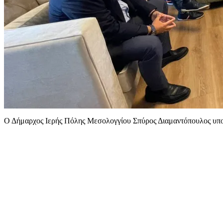
Ο Δήμαρχος Ιερής Πόλης Μεσολογγίου Σπύρος Διαμαντόπουλος υπο