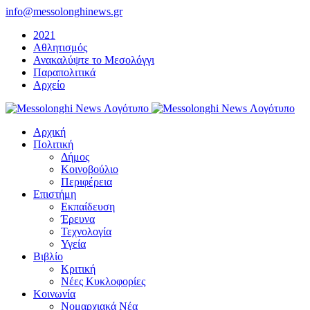
Μετάβαση
info@messolonghinews.gr
στο
2021
περιεχόμενο
Αθλητισμός
Ανακαλύψτε το Μεσολόγγι
Παραπολιτικά
Αρχείο
Αρχική
Πολιτική
Δήμος
Κοινοβούλιο
Περιφέρεια
Επιστήμη
Εκπαίδευση
Έρευνα
Τεχνολογία
Υγεία
Βιβλίο
Κριτική
Νέες Κυκλοφορίες
Κοινωνία
Νομαρχιακά Νέα