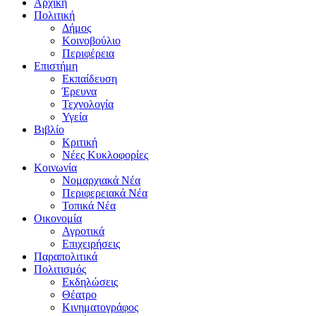
Αρχική
Πολιτική
Δήμος
Κοινοβούλιο
Περιφέρεια
Επιστήμη
Εκπαίδευση
Έρευνα
Τεχνολογία
Υγεία
Βιβλίο
Κριτική
Νέες Κυκλοφορίες
Κοινωνία
Νομαρχιακά Νέα
Περιφερειακά Νέα
Τοπικά Νέα
Οικονομία
Αγροτικά
Επιχειρήσεις
Παραπολιτικά
Πολιτισμός
Εκδηλώσεις
Θέατρο
Κινηματογράφος