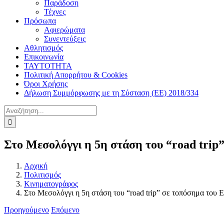
Παράδοση
Τέχνες
Πρόσωπα
Αφιερώματα
Συνεντεύξεις
Αθλητισμός
Επικοινωνία
ΤΑΥΤΟΤΗΤΑ
Πολιτική Απορρήτου & Cookies
Όροι Χρήσης
Δήλωση Συμμόρφωσης με τη Σύσταση (ΕΕ) 2018/334
Αναζήτηση
για:
Στο Μεσολόγγι η 5η στάση του “road tri
Αρχική
Πολιτισμός
Κινηματογράφος
Στο Μεσολόγγι η 5η στάση του “road trip” σε τοπόσημα του
Προηγούμενο
Επόμενο