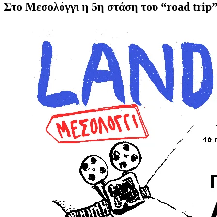
Στο Μεσολόγγι η 5η στάση του “road tri
Προβολή
μεγαλύτερης
εικόνας