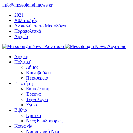
Μετάβαση
info@messolonghinews.gr
στο
2021
περιεχόμενο
Αθλητισμός
Ανακαλύψτε το Μεσολόγγι
Παραπολιτικά
Αρχείο
Αρχική
Πολιτική
Δήμος
Κοινοβούλιο
Περιφέρεια
Επιστήμη
Εκπαίδευση
Έρευνα
Τεχνολογία
Υγεία
Βιβλίο
Κριτική
Νέες Κυκλοφορίες
Κοινωνία
Νομαρχιακά Νέα