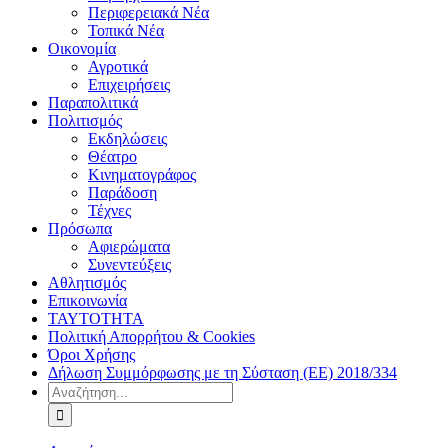
Περιφερειακά Νέα
Τοπικά Νέα
Οικονομία
Αγροτικά
Επιχειρήσεις
Παραπολιτικά
Πολιτισμός
Εκδηλώσεις
Θέατρο
Κινηματογράφος
Παράδοση
Τέχνες
Πρόσωπα
Αφιερώματα
Συνεντεύξεις
Αθλητισμός
Επικοινωνία
ΤΑΥΤΟΤΗΤΑ
Πολιτική Απορρήτου & Cookies
Όροι Χρήσης
Δήλωση Συμμόρφωσης με τη Σύσταση (ΕΕ) 2018/334
Αναζήτηση
για: