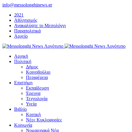
Μετάβαση
info@messolonghinews.gr
στο
2021
περιεχόμενο
Αθλητισμός
Ανακαλύψτε το Μεσολόγγι
Παραπολιτικά
Αρχείο
Αρχική
Πολιτική
Δήμος
Κοινοβούλιο
Περιφέρεια
Επιστήμη
Εκπαίδευση
Έρευνα
Τεχνολογία
Υγεία
Βιβλίο
Κριτική
Νέες Κυκλοφορίες
Κοινωνία
Νομαρχιακά Νέα