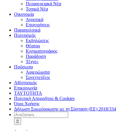
Περιφερειακά Νέα
Τοπικά Νέα
Οικονομία
Αγροτικά
Επιχειρήσεις
Παραπολιτικά
Πολιτισμός
Εκδηλώσεις
Θέατρο
Κινηματογράφος
Παράδοση
Τέχνες
Πρόσωπα
Αφιερώματα
Συνεντεύξεις
Αθλητισμός
Επικοινωνία
ΤΑΥΤΟΤΗΤΑ
Πολιτική Απορρήτου & Cookies
Όροι Χρήσης
Δήλωση Συμμόρφωσης με τη Σύσταση (ΕΕ) 2018/334
Αναζήτηση
για: