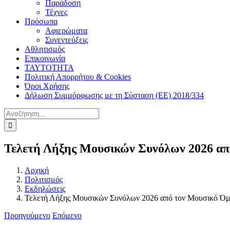
Παράδοση
Τέχνες
Πρόσωπα
Αφιερώματα
Συνεντεύξεις
Αθλητισμός
Επικοινωνία
ΤΑΥΤΟΤΗΤΑ
Πολιτική Απορρήτου & Cookies
Όροι Χρήσης
Δήλωση Συμμόρφωσης με τη Σύσταση (ΕΕ) 2018/334
Αναζήτηση
για:
Τελετή Λήξης Μουσικών Συνόλων 2026 απ
Αρχική
Πολιτισμός
Εκδηλώσεις
Τελετή Λήξης Μουσικών Συνόλων 2026 από τον Μουσικό Όμ
Προηγούμενο
Επόμενο