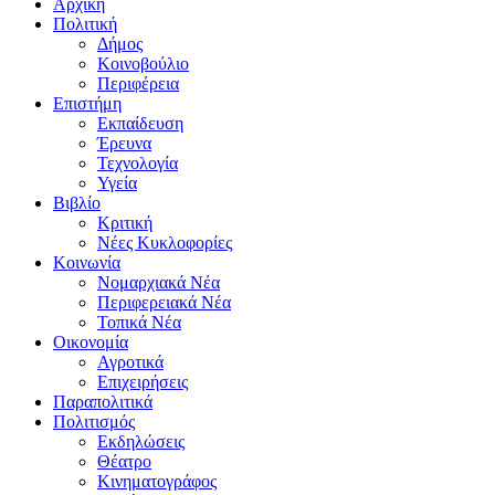
Αρχική
Πολιτική
Δήμος
Κοινοβούλιο
Περιφέρεια
Επιστήμη
Εκπαίδευση
Έρευνα
Τεχνολογία
Υγεία
Βιβλίο
Κριτική
Νέες Κυκλοφορίες
Κοινωνία
Νομαρχιακά Νέα
Περιφερειακά Νέα
Τοπικά Νέα
Οικονομία
Αγροτικά
Επιχειρήσεις
Παραπολιτικά
Πολιτισμός
Εκδηλώσεις
Θέατρο
Κινηματογράφος