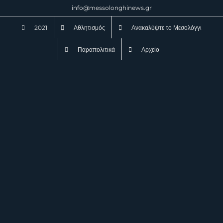
Μετάβαση
info@messolonghinews.gr
στο
2021
Αθλητισμός
Ανακαλύψτε το Μεσολόγγι
περιεχόμενο
Παραπολιτικά
Αρχείο