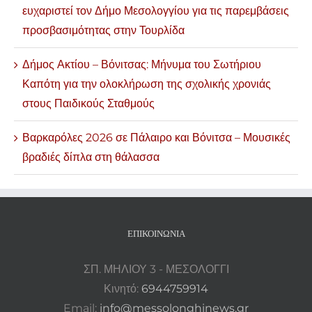
ευχαριστεί τον Δήμο Μεσολογγίου για τις παρεμβάσεις
προσβασιμότητας στην Τουρλίδα
Δήμος Ακτίου – Βόνιτσας: Μήνυμα του Σωτήριου
Καπότη για την ολοκλήρωση της σχολικής χρονιάς
στους Παιδικούς Σταθμούς
Βαρκαρόλες 2026 σε Πάλαιρο και Βόνιτσα – Μουσικές
βραδιές δίπλα στη θάλασσα
ΕΠΙΚΟΙΝΩΝΊΑ
ΣΠ. ΜΗΛΙΟΥ 3 - ΜΕΣΟΛΟΓΓΙ
Κινητό:
6944759914
Email:
info@messolonghinews.gr