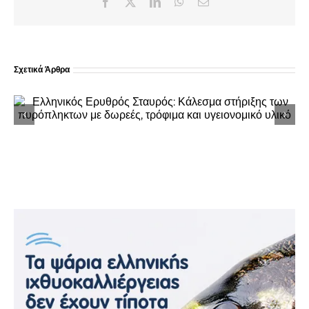
Facebook
X
LinkedIn
WhatsApp
Email
Σχετικά Άρθρα
Ολοκληρώθηκε η 49η Πανήγυρη της Ιεράς
Μονής Μεταμορφώσεως στη Ναύπακτο