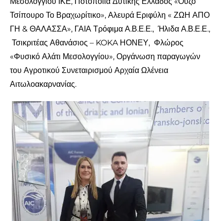
Μεσολογγίου ΙΚΕ, Ποτοποιία Δυτικής Ελλάδος «Ούζο
Τσίπουρο Το Βραχωρίτικο», Αλευρά Εριφύλη « ΖΩΗ ΑΠΟ
ΓΗ & ΘΑΛΑΣΣΑ», ΓΑΙΑ Τρόφιμα Α.Β.Ε.Ε., Ήλιδα Α.Β.Ε.Ε.,
Τσικριτέας Αθανάσιος – KOKA ΗΟΝΕΥ, Φλώρος
«Φυσικό Αλάτι Μεσολογγίου», Οργάνωση παραγωγών
του Αγροτικού Συνεταιρισμού Αρχαία Ωλένεια
Αιτωλοακαρνανίας.