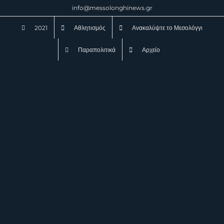
Μετάβαση
info@messolonghinews.gr
στο
2021
Αθλητισμός
Ανακαλύψτε το Μεσολόγγι
περιεχόμενο
Παραπολιτικά
Αρχείο