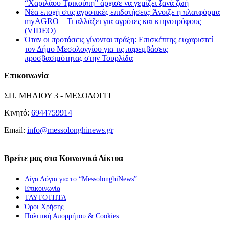
“Χαριλάου Τρικούπη” άρχισε να γεμίζει ξανά ζωή
Νέα εποχή στις αγροτικές επιδοτήσεις: Άνοιξε η πλατφόρμα
myAGRO – Τι αλλάζει για αγρότες και κτηνοτρόφους
(VIDEO)
Όταν οι προτάσεις γίνονται πράξη: Επισκέπτης ευχαριστεί
τον Δήμο Μεσολογγίου για τις παρεμβάσεις
προσβασιμότητας στην Τουρλίδα
Επικοινωνία
ΣΠ. ΜΗΛΙΟΥ 3 - ΜΕΣΟΛΟΓΓΙ
Κινητό:
6944759914
Email:
info@messolonghinews.gr
Βρείτε μας στα Κοινωνικά Δίκτυα
Λίγα Λόγια για το “MessolonghiNews”
Επικοινωνία
ΤΑΥΤΟΤΗΤΑ
Όροι Χρήσης
Πολιτική Απορρήτου & Cookies