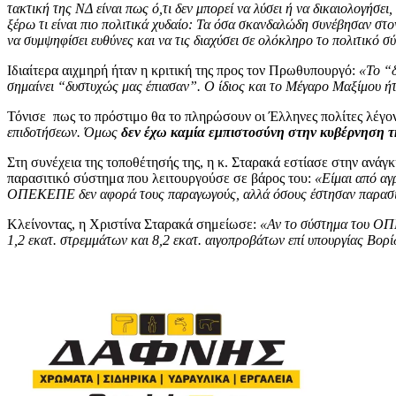
τακτική της ΝΔ είναι πως ό,τι δεν μπορεί να λύσει ή να δικαιολογήσει,
ξέρω τι είναι πιο πολιτικά χυδαίο: Τα όσα σκανδαλώδη συνέβησαν
να συμψηφίσει ευθύνες και να τις διαχύσει σε ολόκληρο το πολιτικό σ
Ιδιαίτερα αιχμηρή ήταν η κριτική της προς τον Πρωθυπουργό:
«Το “
σημαίνει “δυστυχώς μας έπιασαν”. Ο ίδιος και το Μέγαρο Μαξίμου ήτ
Τόνισε πως το πρόστιμο θα το πληρώσουν οι Έλληνες πολίτες λέγον
επιδοτήσεων. Όμως
δεν έχω καμία εμπιστοσύνη στην κυβέρνηση 
Στη συνέχεια της τοποθέτησής της, η κ. Σταρακά εστίασε στην ανάγ
παρασιτικό σύστημα που λειτουργούσε σε βάρος του:
«Είμαι από αγ
ΟΠΕΚΕΠΕ δεν αφορά τους παραγωγούς, αλλά όσους έστησαν παρασιτ
Κλείνοντας, η Χριστίνα Σταρακά σημείωσε:
«Αν το σύστημα του ΟΠΕ
1,2 εκατ. στρεμμάτων και 8,2 εκατ. αιγοπροβάτων επί υπουργίας Βορίδ