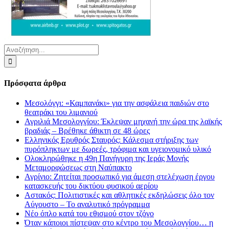
Αναζήτηση
για:
Πρόσφατα άρθρα
Μεσολόγγι: «Καμπανάκι» για την ασφάλεια παιδιών στο
θεατράκι του λιμανιού
Αγριλιά Μεσολογγίου: Έκλεψαν μηχανή την ώρα της λαϊκής
βραδιάς – Βρέθηκε άθικτη σε 48 ώρες
Ελληνικός Ερυθρός Σταυρός: Κάλεσμα στήριξης των
πυρόπληκτων με δωρεές, τρόφιμα και υγειονομικό υλικό
Ολοκληρώθηκε η 49η Πανήγυρη της Ιεράς Μονής
Μεταμορφώσεως στη Ναύπακτο
Αγρίνιο: Ζητείται προσωπικό για άμεση στελέχωση έργου
κατασκευής του δικτύου φυσικού αερίου
Αστακός: Πολιτιστικές και αθλητικές εκδηλώσεις όλο τον
Αύγουστο – Το αναλυτικό πρόγραμμα
Νέο όπλο κατά του εθισμού στον τζόγο
Όταν κάποιοι πίστεψαν στο κέντρο του Μεσολογγίου… η