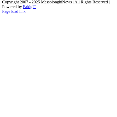
Copyright 2007 - 2025 MessolonghiNews | All Rights Reserved |
Powered by
BridgIT
YouTube
Facebook
Instagram
Page load link
Go
to
Top