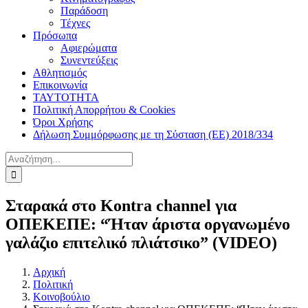
Παράδοση
Τέχνες
Πρόσωπα
Αφιερώματα
Συνεντεύξεις
Αθλητισμός
Επικοινωνία
ΤΑΥΤΟΤΗΤΑ
Πολιτική Απορρήτου & Cookies
Όροι Χρήσης
Δήλωση Συμμόρφωσης με τη Σύσταση (ΕΕ) 2018/334
Αναζήτηση
για:
Σταρακά στο Kontra channel για
ΟΠΕΚΕΠΕ: “Ήταν άριστα οργανωμένο
γαλάζιο επιτελικό πλιάτσικο” (VIDEO)
Αρχική
Πολιτική
Κοινοβούλιο