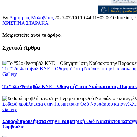
By
Δημήτριος Μαλαβέτας
|
2025-07-10T10:44:11+02:00
10 Ιουλίου, 
ΧΡΙΣΤΙΝΑ ΣΤΑΡΑΚΑ
|
Μοιραστείτε αυτό το άρθρο.
Facebook
X
LinkedIn
WhatsApp
Email
Σχετικά Άρθρα
Το “52ο Φεστιβάλ ΚΝΕ – Οδηγητή” στη Ναύπακτο την Παρασκευή
Gallery
Το “52ο Φεστιβάλ ΚΝΕ – Οδηγητή” στη Ναύπακτο την Παρασκ
Σοβαρά προβλήματα στην Περιμετρική Οδό Ναυπάκτου καταγγέλλει
Gallery
Σοβαρά προβλήματα στην Περιμετρική Οδό Ναυπάκτου καταγγέ
Συμβούλιο