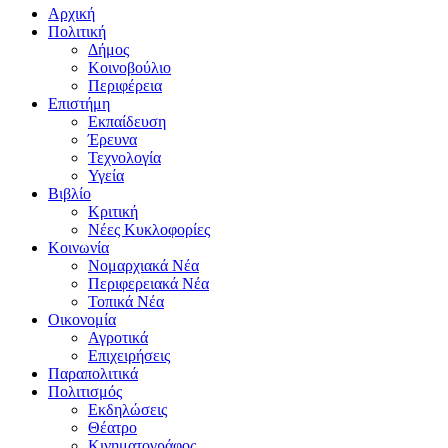
Αρχική
Πολιτική
Δήμος
Κοινοβούλιο
Περιφέρεια
Επιστήμη
Εκπαίδευση
Έρευνα
Τεχνολογία
Υγεία
Βιβλίο
Κριτική
Νέες Κυκλοφορίες
Κοινωνία
Νομαρχιακά Νέα
Περιφερειακά Νέα
Τοπικά Νέα
Οικονομία
Αγροτικά
Επιχειρήσεις
Παραπολιτικά
Πολιτισμός
Εκδηλώσεις
Θέατρο
Κινηματογράφος