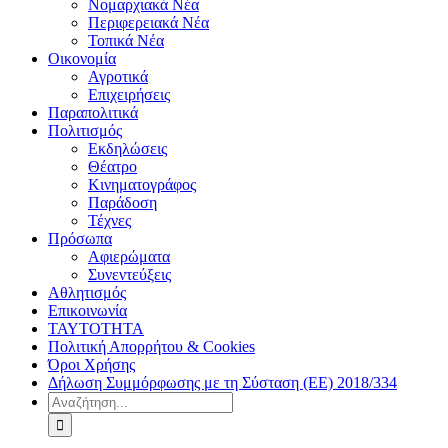
Νομαρχιακά Νέα
Περιφερειακά Νέα
Τοπικά Νέα
Οικονομία
Αγροτικά
Επιχειρήσεις
Παραπολιτικά
Πολιτισμός
Εκδηλώσεις
Θέατρο
Κινηματογράφος
Παράδοση
Τέχνες
Πρόσωπα
Αφιερώματα
Συνεντεύξεις
Αθλητισμός
Επικοινωνία
ΤΑΥΤΟΤΗΤΑ
Πολιτική Απορρήτου & Cookies
Όροι Χρήσης
Δήλωση Συμμόρφωσης με τη Σύσταση (ΕΕ) 2018/334
Αναζήτηση
για: