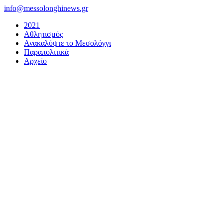
Μετάβαση
info@messolonghinews.gr
στο
2021
περιεχόμενο
Αθλητισμός
Ανακαλύψτε το Μεσολόγγι
Παραπολιτικά
Αρχείο