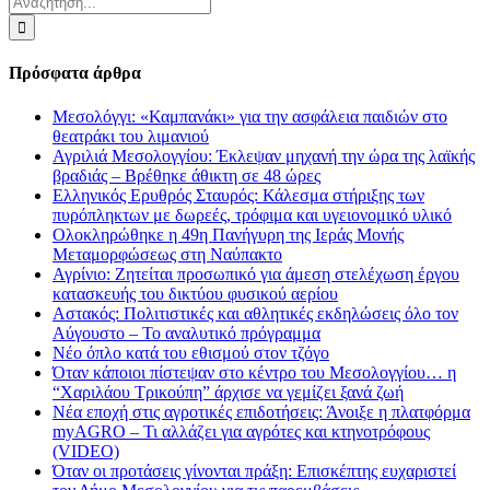
για:
Πρόσφατα άρθρα
Μεσολόγγι: «Καμπανάκι» για την ασφάλεια παιδιών στο
θεατράκι του λιμανιού
Αγριλιά Μεσολογγίου: Έκλεψαν μηχανή την ώρα της λαϊκής
βραδιάς – Βρέθηκε άθικτη σε 48 ώρες
Ελληνικός Ερυθρός Σταυρός: Κάλεσμα στήριξης των
πυρόπληκτων με δωρεές, τρόφιμα και υγειονομικό υλικό
Ολοκληρώθηκε η 49η Πανήγυρη της Ιεράς Μονής
Μεταμορφώσεως στη Ναύπακτο
Αγρίνιο: Ζητείται προσωπικό για άμεση στελέχωση έργου
κατασκευής του δικτύου φυσικού αερίου
Αστακός: Πολιτιστικές και αθλητικές εκδηλώσεις όλο τον
Αύγουστο – Το αναλυτικό πρόγραμμα
Νέο όπλο κατά του εθισμού στον τζόγο
Όταν κάποιοι πίστεψαν στο κέντρο του Μεσολογγίου… η
“Χαριλάου Τρικούπη” άρχισε να γεμίζει ξανά ζωή
Νέα εποχή στις αγροτικές επιδοτήσεις: Άνοιξε η πλατφόρμα
myAGRO – Τι αλλάζει για αγρότες και κτηνοτρόφους
(VIDEO)
Όταν οι προτάσεις γίνονται πράξη: Επισκέπτης ευχαριστεί