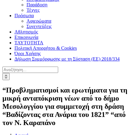
Παράδοση
Τέχνες
Πρόσωπα
Αφιερώματα
Συνεντεύξεις
Αθλητισμός
Επικοινωνία
ΤΑΥΤΟΤΗΤΑ
Πολιτική Απορρήτου & Cookies
Όροι Χρήσης
Δήλωση Συμμόρφωσης με τη Σύσταση (ΕΕ) 2018/334
Αναζήτηση
για:
“Προβληματισμοί και ερωτήματα για τη
μικρή ανταπόκριση νέων από το δήμο
Μεσολογγίου για συμμετοχή στη δράση
“Βαδίζοντας στα Ανάρια του 1821” “από
τον Ν. Καραπάνο