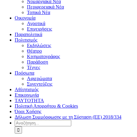
Νομαρχιακά Νέα
Περιφερειακά Νέα
Τοπικά Νέα
Οικονομία
Αγροτικά
Επιχειρήσεις
Παραπολιτικά
Πολιτισμός
Εκδηλώσεις
Θέατρο
Κινηματογράφος
Παράδοση
Τέχνες
Πρόσωπα
Αφιερώματα
Συνεντεύξεις
Αθλητισμός
Επικοινωνία
ΤΑΥΤΟΤΗΤΑ
Πολιτική Απορρήτου & Cookies
Όροι Χρήσης
Δήλωση Συμμόρφωσης με τη Σύσταση (ΕΕ) 2018/334
Αναζήτηση
για: