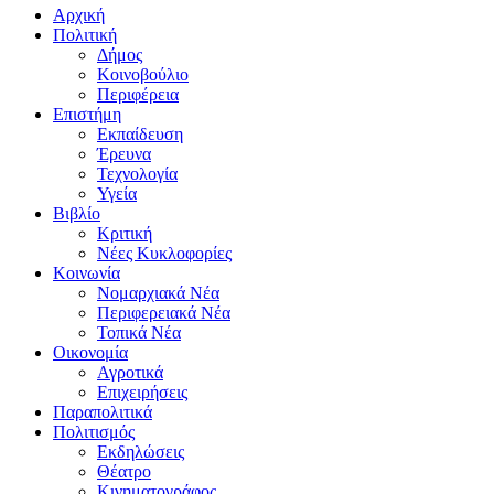
Αρχική
Πολιτική
Δήμος
Κοινοβούλιο
Περιφέρεια
Επιστήμη
Εκπαίδευση
Έρευνα
Τεχνολογία
Υγεία
Βιβλίο
Κριτική
Νέες Κυκλοφορίες
Κοινωνία
Νομαρχιακά Νέα
Περιφερειακά Νέα
Τοπικά Νέα
Οικονομία
Αγροτικά
Επιχειρήσεις
Παραπολιτικά
Πολιτισμός
Εκδηλώσεις
Θέατρο
Κινηματογράφος