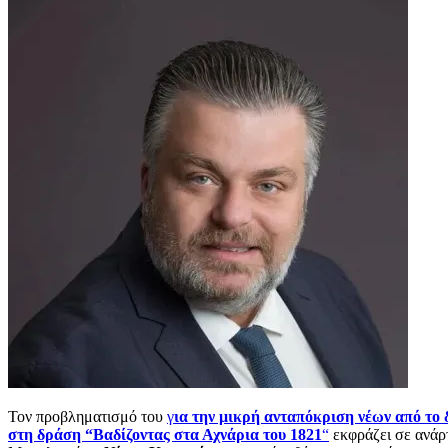
Τον προβληματισμό του
γ
ια την μικρή ανταπόκριση νέων από το
στη δράση “Βαδίζοντας στα Αχνάρια του 1821
“
εκφράζει σε ανάρ