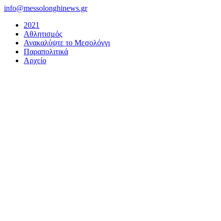
Μετάβαση
info@messolonghinews.gr
στο
2021
περιεχόμενο
Αθλητισμός
Ανακαλύψτε το Μεσολόγγι
Παραπολιτικά
Αρχείο