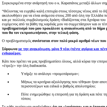
Συγκεκριμένα στην ανάρτησή του ο κ. Καραπάνος μεταξύ άλλων σημ
“Θέλοντας να ευχηθώ καλή επιτυχία στους τέσσερις νέους από το δ
ακολουθήσει για να είναι ανάμεσα στους 200 από όλη την Ελλάδα 
και με πολλούς συμβολισμούς δράση «Βαδίζοντας στα Αχνάρια του 
ευχόμενος από τα βάθη της καρδιάς μου να συμμετάσχουν και οι τέσ
προβληματισμό που μου προκάλεσε η ανακοίνωση από το δήμο μα
που θα τον εκπροσωπήσουν, στην τελική φάση.
Ο προβληματισμός
συνίσταται στον πολύ μικρό αριθμό νέων πο
Σύμφωνα
με την ανακοίνωση, μόνο 9 νέοι (πέντε αγόρια και πέ
ενδιαφέρον.
Κάτι που πρέπει να μας προβληματίσει όλους, αλλά κύρια την επιτ
«έτρεξε» την όλη διαδικασία.
Υπήρξε το ανάλογο «προμοτάρισμα»;
Μήπως τα κριτήρια αξιολόγησης που τέθηκαν ήταν αποτ
περισσοτέρων και ειδικά ο βαθμός απολυτηρίου;
Πότε ενημερώθηκε η επιτροπή για τη δράση και πότε τη
τύπου;
Σε κάθε περίπτωση αναδείχθηκε
ότι τα «λογότυπα» και η έπαρση 