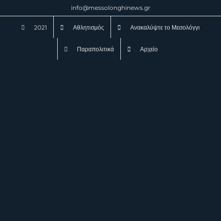
Μετάβαση
info@messolonghinews.gr
στο
2021
Αθλητισμός
Ανακαλύψτε το Μεσολόγγι
περιεχόμενο
Παραπολιτικά
Αρχείο