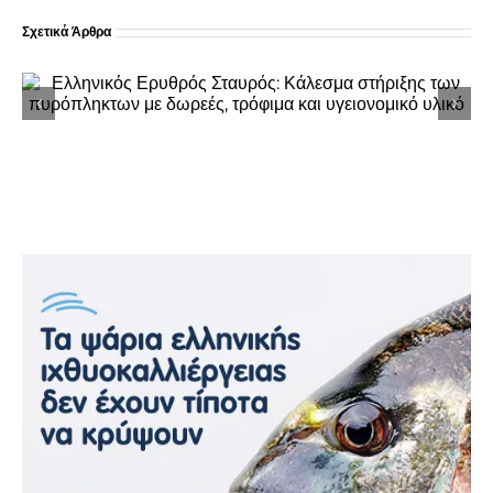
Σχετικά Άρθρα
Ολοκληρώθηκε η 49η Πανήγυρη της Ιεράς
Μονής Μεταμορφώσεως στη Ναύπακτο