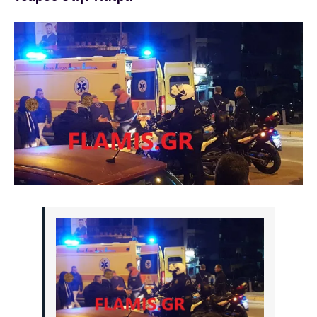
Προβολή
μεγαλύτερης
εικόνας