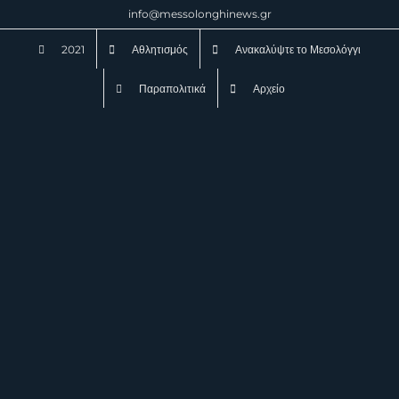
Μετάβαση
info@messolonghinews.gr
στο
2021
Αθλητισμός
Ανακαλύψτε το Μεσολόγγι
περιεχόμενο
Παραπολιτικά
Αρχείο