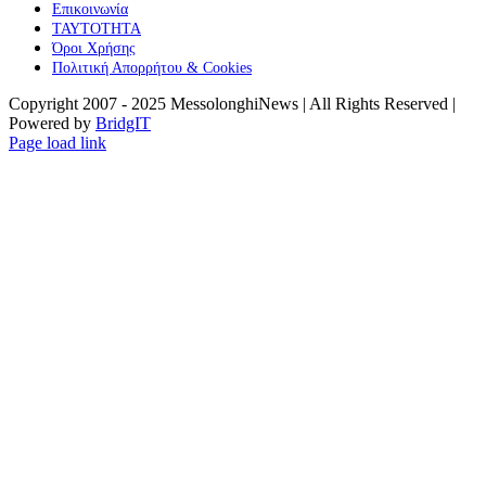
Επικοινωνία
ΤΑΥΤΟΤΗΤΑ
Όροι Χρήσης
Πολιτική Απορρήτου & Cookies
Copyright 2007 - 2025 MessolonghiNews | All Rights Reserved |
Powered by
BridgIT
YouTube
Facebook
Instagram
Page load link
Go
to
Top