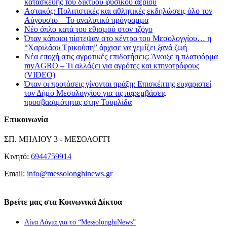
κατασκευής του δικτύου φυσικού αερίου
Αστακός: Πολιτιστικές και αθλητικές εκδηλώσεις όλο τον
Αύγουστο – Το αναλυτικό πρόγραμμα
Νέο όπλο κατά του εθισμού στον τζόγο
Όταν κάποιοι πίστεψαν στο κέντρο του Μεσολογγίου… η
“Χαριλάου Τρικούπη” άρχισε να γεμίζει ξανά ζωή
Νέα εποχή στις αγροτικές επιδοτήσεις: Άνοιξε η πλατφόρμα
myAGRO – Τι αλλάζει για αγρότες και κτηνοτρόφους
(VIDEO)
Όταν οι προτάσεις γίνονται πράξη: Επισκέπτης ευχαριστεί
τον Δήμο Μεσολογγίου για τις παρεμβάσεις
προσβασιμότητας στην Τουρλίδα
Επικοινωνία
ΣΠ. ΜΗΛΙΟΥ 3 - ΜΕΣΟΛΟΓΓΙ
Κινητό:
6944759914
Email:
info@messolonghinews.gr
Βρείτε μας στα Κοινωνικά Δίκτυα
Λίγα Λόγια για το “MessolonghiNews”