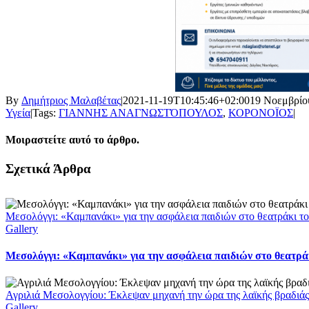
By
Δημήτριος Μαλαβέτας
|
2021-11-19T10:45:46+02:00
19 Νοεμβρίο
Υγεία
|
Tags:
ΓΙΑΝΝΗΣ ΑΝΑΓΝΩΣΤΌΠΟΥΛΟΣ
,
ΚΟΡΟΝΟΪΟΣ
|
Μοιραστείτε αυτό το άρθρο.
Facebook
X
LinkedIn
WhatsApp
Email
Σχετικά Άρθρα
Μεσολόγγι: «Καμπανάκι» για την ασφάλεια παιδιών στο θεατράκι το
Gallery
Μεσολόγγι: «Καμπανάκι» για την ασφάλεια παιδιών στο θεατράκ
Αγριλιά Μεσολογγίου: Έκλεψαν μηχανή την ώρα της λαϊκής βραδιάς
Gallery