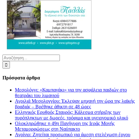
Αναζήτηση
για:
Πρόσφατα άρθρα
Μεσολόγγι: «Καμπανάκι» για την ασφάλεια παιδιών στο
θεατράκι του λιμανιού
Αγριλιά Μεσολογγίου: Έκλεψαν μηχανή την ώρα της λαϊκής
βραδιάς – Βρέθηκε άθικτη σε 48 ώρες
Ελληνικός Ερυθρός Σταυρός: Κάλεσμα στήριξης των
πυρόπληκτων με δωρεές, τρόφιμα και υγειονομικό υλικό
Ολοκληρώθηκε η 49η Πανήγυρη της Ιεράς Μονής
Μεταμορφώσεως στη Ναύπακτο
Αγρίνιο: Ζητείται προσωπικό για άμεση στελέχωση έργου