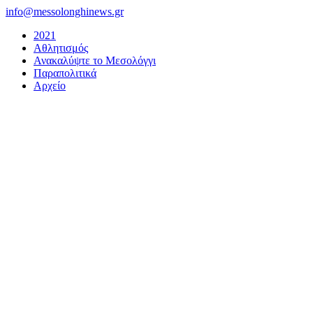
Μετάβαση
info@messolonghinews.gr
στο
2021
περιεχόμενο
Αθλητισμός
Ανακαλύψτε το Μεσολόγγι
Παραπολιτικά
Αρχείο