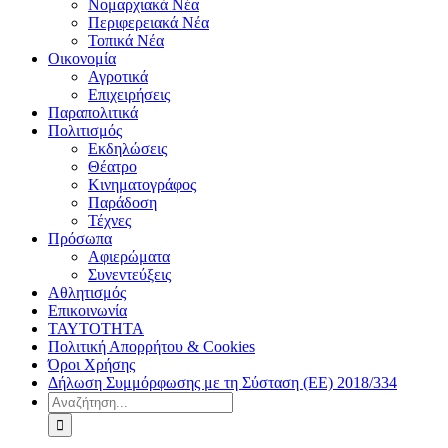
Νομαρχιακά Νέα
Περιφερειακά Νέα
Τοπικά Νέα
Οικονομία
Αγροτικά
Επιχειρήσεις
Παραπολιτικά
Πολιτισμός
Εκδηλώσεις
Θέατρο
Κινηματογράφος
Παράδοση
Τέχνες
Πρόσωπα
Αφιερώματα
Συνεντεύξεις
Αθλητισμός
Επικοινωνία
ΤΑΥΤΟΤΗΤΑ
Πολιτική Απορρήτου & Cookies
Όροι Χρήσης
Δήλωση Συμμόρφωσης με τη Σύσταση (ΕΕ) 2018/334
Αναζήτηση
για: