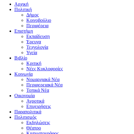
Αρχική
Πολιτική
Δήμος
Κοινοβούλιο
Περιφέρεια
Επιστήμη
Εκπαίδευση
Έρευνα
Τεχνολογία
Υγεία
Βιβλίο
Κριτική
Νέες Κυκλοφορίες
Κοινωνία
Νομαρχιακά Νέα
Περιφερειακά Νέα
Τοπικά Νέα
Οικονομία
Αγροτικά
Επιχειρήσεις
Παραπολιτικά
Πολιτισμός
Εκδηλώσεις
Θέατρο
Κινηματογράφος