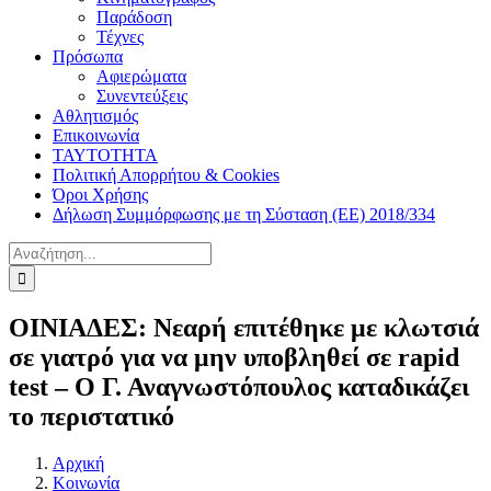
Παράδοση
Τέχνες
Πρόσωπα
Αφιερώματα
Συνεντεύξεις
Αθλητισμός
Επικοινωνία
ΤΑΥΤΟΤΗΤΑ
Πολιτική Απορρήτου & Cookies
Όροι Χρήσης
Δήλωση Συμμόρφωσης με τη Σύσταση (ΕΕ) 2018/334
Αναζήτηση
για:
ΟΙΝΙΑΔΕΣ: Νεαρή επιτέθηκε με κλωτσιά
σε γιατρό για να μην υποβληθεί σε rapid
test – O Γ. Αναγνωστόπουλος καταδικάζει
το περιστατικό
Αρχική
Κοινωνία