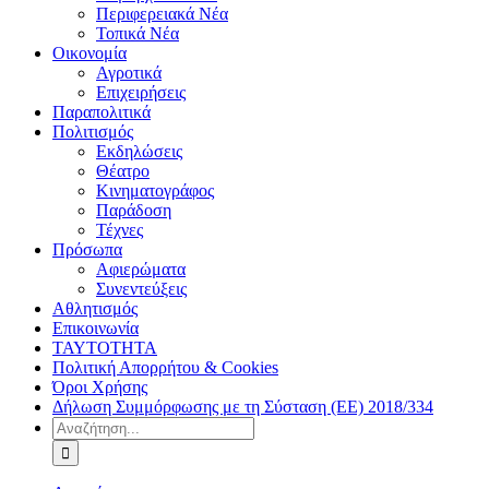
Περιφερειακά Νέα
Τοπικά Νέα
Οικονομία
Αγροτικά
Επιχειρήσεις
Παραπολιτικά
Πολιτισμός
Εκδηλώσεις
Θέατρο
Κινηματογράφος
Παράδοση
Τέχνες
Πρόσωπα
Αφιερώματα
Συνεντεύξεις
Αθλητισμός
Επικοινωνία
ΤΑΥΤΟΤΗΤΑ
Πολιτική Απορρήτου & Cookies
Όροι Χρήσης
Δήλωση Συμμόρφωσης με τη Σύσταση (ΕΕ) 2018/334
Αναζήτηση
για: