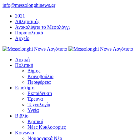
Μετάβαση
info@messolonghinews.gr
στο
2021
περιεχόμενο
Αθλητισμός
Ανακαλύψτε το Μεσολόγγι
Παραπολιτικά
Αρχείο
Αρχική
Πολιτική
Δήμος
Κοινοβούλιο
Περιφέρεια
Επιστήμη
Εκπαίδευση
Έρευνα
Τεχνολογία
Υγεία
Βιβλίο
Κριτική
Νέες Κυκλοφορίες
Κοινωνία
Νομαρχιακά Νέα