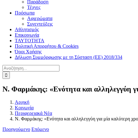
Παράδοση
Τέχνες
Πρόσωπα
Αφιερώματα
Συνεντεύξεις
Αθλητισμός
Επικοινωνία
ΤΑΥΤΟΤΗΤΑ
Πολιτική Απορρήτου & Cookies
Όροι Χρήσης
Δήλωση Συμμόρφωσης με τη Σύσταση (ΕΕ) 2018/334
Αναζήτηση
για:
Ν. Φαρμάκης: «Ενότητα και αλληλεγγύη γι
Αρχική
Κοινωνία
Περιφερειακά Νέα
Ν. Φαρμάκης: «Ενότητα και αλληλεγγύη για μία καλύτερη χρ
Προηγούμενο
Επόμενο