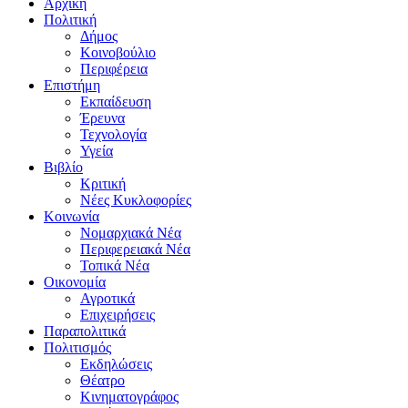
Αρχική
Πολιτική
Δήμος
Κοινοβούλιο
Περιφέρεια
Επιστήμη
Εκπαίδευση
Έρευνα
Τεχνολογία
Υγεία
Βιβλίο
Κριτική
Νέες Κυκλοφορίες
Κοινωνία
Νομαρχιακά Νέα
Περιφερειακά Νέα
Τοπικά Νέα
Οικονομία
Αγροτικά
Επιχειρήσεις
Παραπολιτικά
Πολιτισμός
Εκδηλώσεις
Θέατρο
Κινηματογράφος