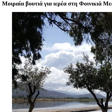
Μοιραία βουτιά για ιερέα στη Φοινικιά Με
Προβολή
μεγαλύτερης
εικόνας