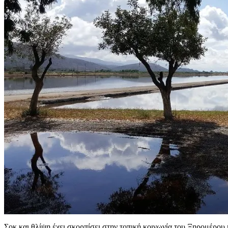
Σοκ και θλίψη έχει σκορπίσει στην τοπική κοινωνία του Ξηρομέρου