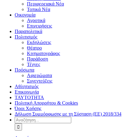
Περιφερειακά Νέα
Τοπικά Νέα
Οικονομία
Αγροτικά
Επιχειρήσεις
Παραπολιτικά
Πολιτισμός
Εκδηλώσεις
Θέατρο
Κινηματογράφος
Παράδοση
Τέχνες
Πρόσωπα
Αφιερώματα
Συνεντεύξεις
Αθλητισμός
Επικοινωνία
ΤΑΥΤΟΤΗΤΑ
Πολιτική Απορρήτου & Cookies
Όροι Χρήσης
Δήλωση Συμμόρφωσης με τη Σύσταση (ΕΕ) 2018/334
Αναζήτηση
για: