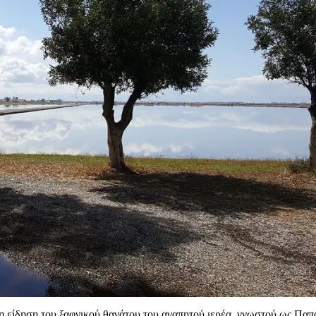
 η είδηση του ξαφνικού θανάτου του αγαπητού ιερέα, γνωστού ως Παπ