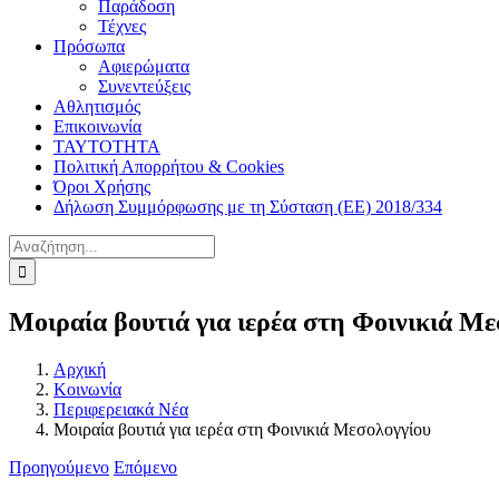
Παράδοση
Τέχνες
Πρόσωπα
Αφιερώματα
Συνεντεύξεις
Αθλητισμός
Επικοινωνία
ΤΑΥΤΟΤΗΤΑ
Πολιτική Απορρήτου & Cookies
Όροι Χρήσης
Δήλωση Συμμόρφωσης με τη Σύσταση (ΕΕ) 2018/334
Αναζήτηση
για:
Μοιραία βουτιά για ιερέα στη Φοινικιά Με
Αρχική
Κοινωνία
Περιφερειακά Νέα
Μοιραία βουτιά για ιερέα στη Φοινικιά Μεσολογγίου
Προηγούμενο
Επόμενο