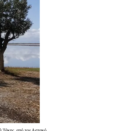
ά Τάκης, από τον Αστακό.