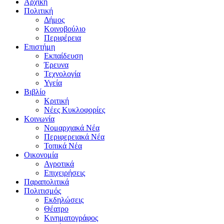
Αρχική
Πολιτική
Δήμος
Κοινοβούλιο
Περιφέρεια
Επιστήμη
Εκπαίδευση
Έρευνα
Τεχνολογία
Υγεία
Βιβλίο
Κριτική
Νέες Κυκλοφορίες
Κοινωνία
Νομαρχιακά Νέα
Περιφερειακά Νέα
Τοπικά Νέα
Οικονομία
Αγροτικά
Επιχειρήσεις
Παραπολιτικά
Πολιτισμός
Εκδηλώσεις
Θέατρο
Κινηματογράφος