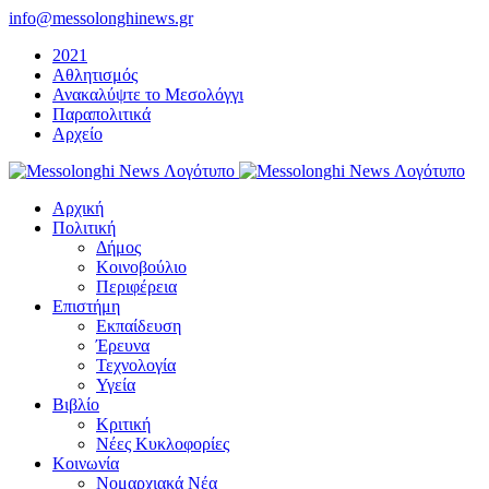
Μετάβαση
info@messolonghinews.gr
στο
2021
περιεχόμενο
Αθλητισμός
Ανακαλύψτε το Μεσολόγγι
Παραπολιτικά
Αρχείο
Αρχική
Πολιτική
Δήμος
Κοινοβούλιο
Περιφέρεια
Επιστήμη
Εκπαίδευση
Έρευνα
Τεχνολογία
Υγεία
Βιβλίο
Κριτική
Νέες Κυκλοφορίες
Κοινωνία
Νομαρχιακά Νέα