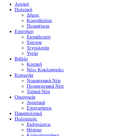
Αρχική
Πολιτική
Δήμος
Κοινοβούλιο
Περιφέρεια
Επιστήμη
Εκπαίδευση
Έρευνα
Τεχνολογία
Υγεία
Βιβλίο
Κριτική
Νέες Κυκλοφορίες
Κοινωνία
Νομαρχιακά Νέα
Περιφερειακά Νέα
Τοπικά Νέα
Οικονομία
Αγροτικά
Επιχειρήσεις
Παραπολιτικά
Πολιτισμός
Εκδηλώσεις
Θέατρο
Κινηματογράφος