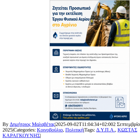
By
Δημήτριος Μαλαβέτας
|
2025-09-02T11:04:34+02:00
2 Σεπτεμβρίο
2025
|
Categories:
Κοινοβούλιο
,
Πολιτική
|
Tags:
Δ.Υ.Π.Α.
,
ΚΩΣΤΑΣ
ΚΑΡΑΓΚΟΥΝΗΣ
|