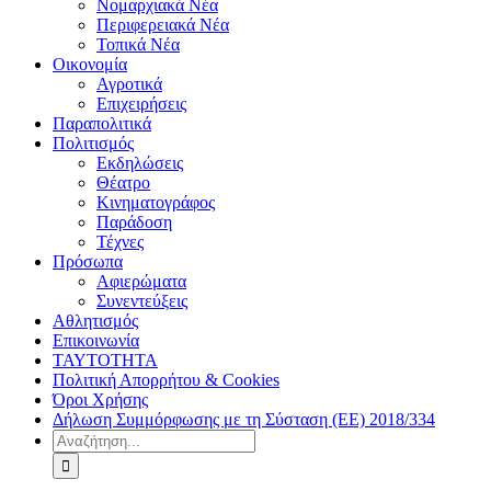
Νομαρχιακά Νέα
Περιφερειακά Νέα
Τοπικά Νέα
Οικονομία
Αγροτικά
Επιχειρήσεις
Παραπολιτικά
Πολιτισμός
Εκδηλώσεις
Θέατρο
Κινηματογράφος
Παράδοση
Τέχνες
Πρόσωπα
Αφιερώματα
Συνεντεύξεις
Αθλητισμός
Επικοινωνία
ΤΑΥΤΟΤΗΤΑ
Πολιτική Απορρήτου & Cookies
Όροι Χρήσης
Δήλωση Συμμόρφωσης με τη Σύσταση (ΕΕ) 2018/334
Αναζήτηση
για: