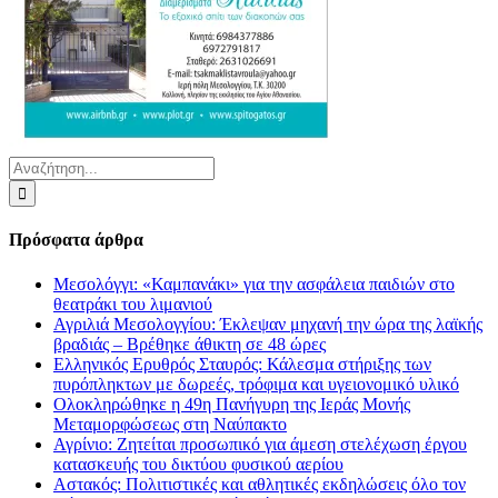
Αναζήτηση
για:
Πρόσφατα άρθρα
Μεσολόγγι: «Καμπανάκι» για την ασφάλεια παιδιών στο
θεατράκι του λιμανιού
Αγριλιά Μεσολογγίου: Έκλεψαν μηχανή την ώρα της λαϊκής
βραδιάς – Βρέθηκε άθικτη σε 48 ώρες
Ελληνικός Ερυθρός Σταυρός: Κάλεσμα στήριξης των
πυρόπληκτων με δωρεές, τρόφιμα και υγειονομικό υλικό
Ολοκληρώθηκε η 49η Πανήγυρη της Ιεράς Μονής
Μεταμορφώσεως στη Ναύπακτο
Αγρίνιο: Ζητείται προσωπικό για άμεση στελέχωση έργου
κατασκευής του δικτύου φυσικού αερίου
Αστακός: Πολιτιστικές και αθλητικές εκδηλώσεις όλο τον