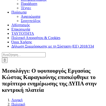
Παράδοση
Τέχνες
Πρόσωπα
Αφιερώματα
Συνεντεύξεις
Αθλητισμός
Επικοινωνία
ΤΑΥΤΟΤΗΤΑ
Πολιτική Απορρήτου & Cookies
Όροι Χρήσης
Δήλωση Συμμόρφωσης με τη Σύσταση (ΕΕ) 2018/334
Αναζήτηση
για:
Μεσολόγγι: Ο υφυπουργός Εργασίας
Κώστας Καραγκούνης επισκέφθηκε το
περίπτερο ενημέρωσης της ΔΥΠΑ στην
κεντρική πλατεία
Αρχική
Πολιτική