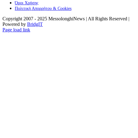
Όροι Χρήσης
Πολιτική Απορρήτου & Cookies
Copyright 2007 - 2025 MessolonghiNews | All Rights Reserved |
Powered by
BridgIT
YouTube
Facebook
Instagram
Page load link
Go
to
Top