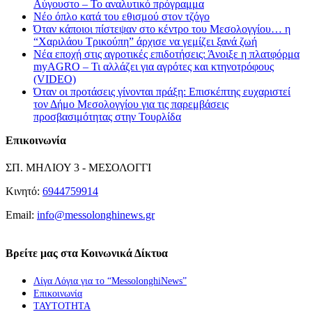
Αύγουστο – Το αναλυτικό πρόγραμμα
Νέο όπλο κατά του εθισμού στον τζόγο
Όταν κάποιοι πίστεψαν στο κέντρο του Μεσολογγίου… η
“Χαριλάου Τρικούπη” άρχισε να γεμίζει ξανά ζωή
Νέα εποχή στις αγροτικές επιδοτήσεις: Άνοιξε η πλατφόρμα
myAGRO – Τι αλλάζει για αγρότες και κτηνοτρόφους
(VIDEO)
Όταν οι προτάσεις γίνονται πράξη: Επισκέπτης ευχαριστεί
τον Δήμο Μεσολογγίου για τις παρεμβάσεις
προσβασιμότητας στην Τουρλίδα
Επικοινωνία
ΣΠ. ΜΗΛΙΟΥ 3 - ΜΕΣΟΛΟΓΓΙ
Κινητό:
6944759914
Email:
info@messolonghinews.gr
Βρείτε μας στα Κοινωνικά Δίκτυα
Λίγα Λόγια για το “MessolonghiNews”
Επικοινωνία
ΤΑΥΤΟΤΗΤΑ