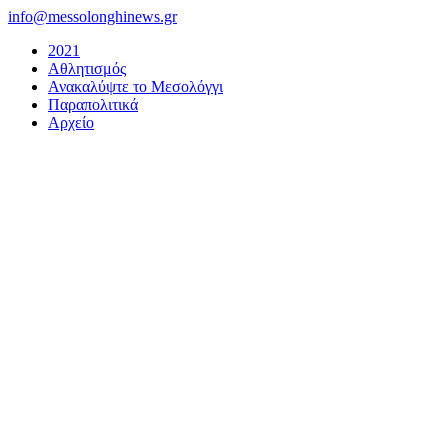
Μετάβαση
info@messolonghinews.gr
στο
2021
περιεχόμενο
Αθλητισμός
Ανακαλύψτε το Μεσολόγγι
Παραπολιτικά
Αρχείο