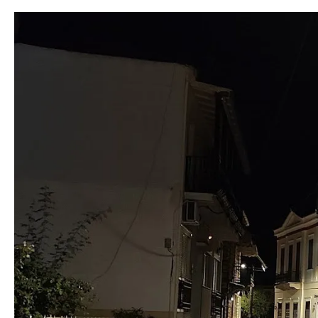
Προβολή
μεγαλύτερης
εικόνας