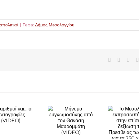
απολιτικά
|
Tags:
Δήμος Μεσολογγίου
Facebook
X
Link
Το Μεσολόγγι
Μήνυμα
εκπροσωπήθηκε
ευγνωμοσύνης
στην επίσημη
από τον
δεξίωση της
Θανάση
Πρεσβείας