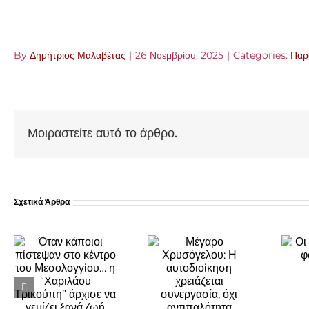
By
Δημήτριος Μαλαβέτας
|
26 Νοεμβρίου, 2025
|
Categories:
Παρ
Μοιραστείτε αυτό το άρθρο.
Σχετικά Άρθρα
Μέγαρο
Οι αριθμοί
Χρυσόγελου:
και… οι
Η
…
φωτογραφίες
αυτοδιοίκηση
(VIDEO)
χρειάζεται