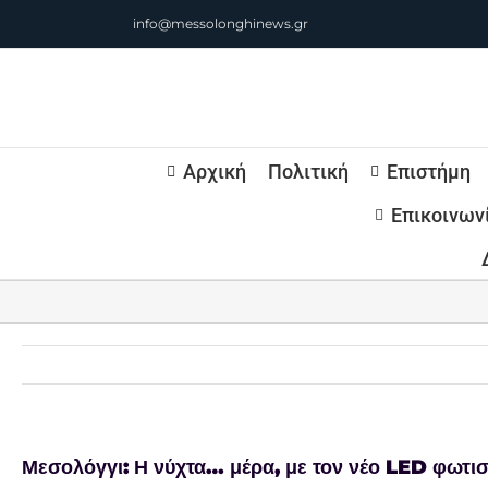
Μετάβαση
info@messolonghinews.gr
στο
περιεχόμενο
Αρχική
Πολιτική
Επιστήμη
Επικοινων
Μεσολόγγι: Η νύχτα… μέρα, με τον νέο LED φωτι