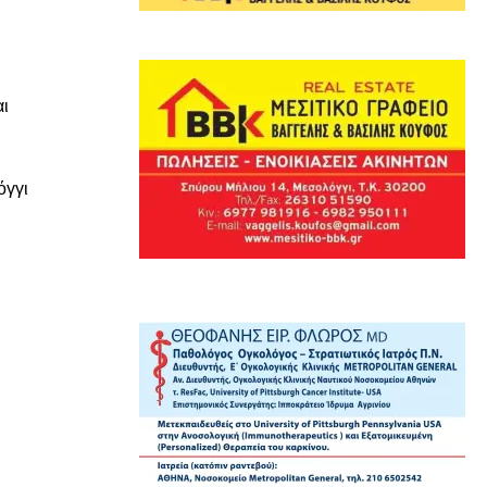
αι
όγγι