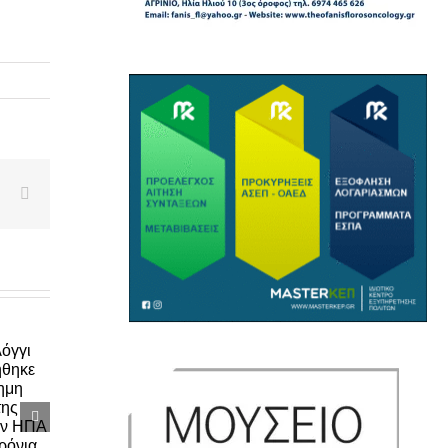
edIn
WhatsApp
Email