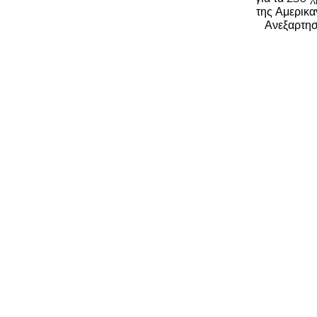
Μαυρομμάτη
των ΗΠΑ για
(VIDEO)
τα 250 χρόνια
της
Αμερικανικής
Ανεξαρτησίας