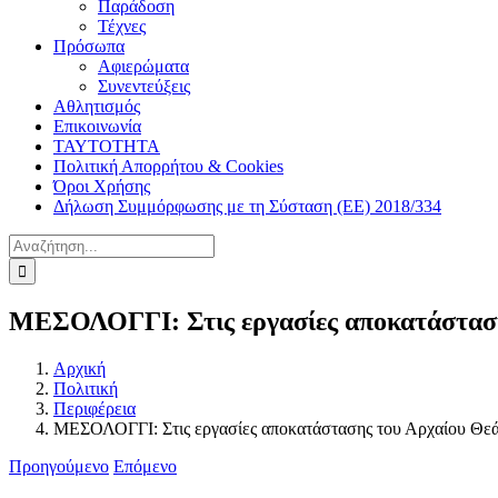
Παράδοση
Τέχνες
Πρόσωπα
Αφιερώματα
Συνεντεύξεις
Αθλητισμός
Επικοινωνία
ΤΑΥΤΟΤΗΤΑ
Πολιτική Απορρήτου & Cookies
Όροι Χρήσης
Δήλωση Συμμόρφωσης με τη Σύσταση (ΕΕ) 2018/334
Αναζήτηση
για:
ΜΕΣΟΛΟΓΓΙ: Στις εργασίες αποκατάσταση
Αρχική
Πολιτική
Περιφέρεια
ΜΕΣΟΛΟΓΓΙ: Στις εργασίες αποκατάστασης του Αρχαίου Θεά
Προηγούμενο
Επόμενο