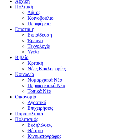
Αρχική
Πολιτική
Δήμος
Κοινοβούλιο
Περιφέρεια
Επιστήμη
Εκπαίδευση
Έρευνα
Τεχνολογία
Υγεία
Βιβλίο
Κριτική
Νέες Κυκλοφορίες
Κοινωνία
Νομαρχιακά Νέα
Περιφερειακά Νέα
Τοπικά Νέα
Οικονομία
Αγροτικά
Επιχειρήσεις
Παραπολιτικά
Πολιτισμός
Εκδηλώσεις
Θέατρο
Κινηματογράφος