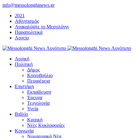
Μετάβαση
info@messolonghinews.gr
στο
2021
περιεχόμενο
Αθλητισμός
Ανακαλύψτε το Μεσολόγγι
Παραπολιτικά
Αρχείο
Αρχική
Πολιτική
Δήμος
Κοινοβούλιο
Περιφέρεια
Επιστήμη
Εκπαίδευση
Έρευνα
Τεχνολογία
Υγεία
Βιβλίο
Κριτική
Νέες Κυκλοφορίες
Κοινωνία
Νομαρχιακά Νέα