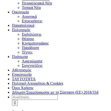
Περιφερειακά Νέα
Τοπικά Νέα
Οικονομία
Αγροτικά
Επιχειρήσεις
Παραπολιτικά
Πολιτισμός
Εκδηλώσεις
Θέατρο
Κινηματογράφος
Παράδοση
Τέχνες
Πρόσωπα
Αφιερώματα
Συνεντεύξεις
Αθλητισμός
Επικοινωνία
ΤΑΥΤΟΤΗΤΑ
Πολιτική Απορρήτου & Cookies
Όροι Χρήσης
Δήλωση Συμμόρφωσης με τη Σύσταση (ΕΕ) 2018/334
Αναζήτηση
για: