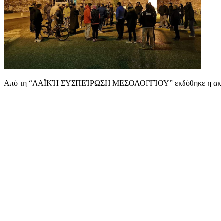
Από τη “ΛΑΪΚΉ ΣΥΣΠΕΊΡΩΣΗ ΜΕΣΟΛΟΓΓΊΟΥ” εκδόθηκε η ακόλουθη