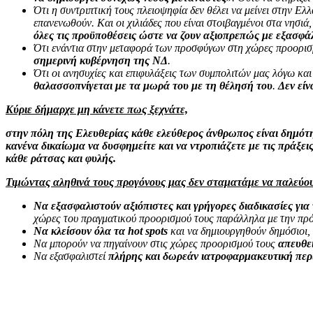
Ότι η συντριπτική τους πλειοψηφία δεν θέλει να μείνει στην Ελλ
επανενωθούν. Και οι χιλιάδες που είναι στοιβαγμένοι στα νησιά
όλες τις προϋποθέσεις ώστε να ζουν αξιοπρεπώς με εξασφάλ
Ότι ενάντια στην μεταφορά των προσφύγων στη χώρες προορισμ
σημερινή κυβέρνηση της ΝΔ
.
Ότι οι ανησυχίες και επιφυλάξεις των συμπολιτών μας λόγω κα
θαλασσοπνίγεται με τα μωρά του με τη θέλησή του
.
Δεν είν
Κύριε δήμαρχε μη κάνετε πως ξεχνάτε,
στην πόλη της Ελευθερίας κάθε ελεύθερος άνθρωπος είναι δημότης
κανένα δικαίωμα να δυσφημείτε και να ντροπιάζετε με τις πράξ
κάθε ράτσας και φυλής.
Τιμώντας αληθινά τους προγόνους μας δεν σταματάμε να παλεύου
Να εξασφαλιστούν αξιόπιστες και γρήγορες διαδικασίες για
χώρες του πραγματικού προορισμού τους παράλληλα με την πρό
Να κλείσουν όλα τα hot spots
και να δημιουργηθούν δημόσιοι, 
Να μπορούν να πηγαίνουν στις χώρες προορισμού τους
απευθε
Να εξασφαλιστεί
πλήρης και δωρεάν ιατροφαρμακευτική περ