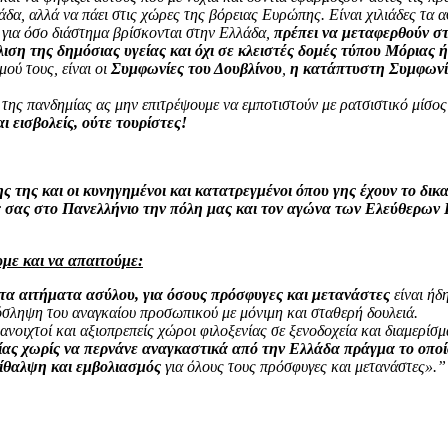
άδα, αλλά να πάει στις χώρες της βόρειας Ευρώπης. Είναι χιλιάδες τα α
, για όσο διάστημα βρίσκονται στην Ελλάδα,
πρέπει να μεταφερθούν στ
ιση της δημόσιας υγείας και όχι σε κλειστές δομές τύπου Μόριας 
ού τους, είναι οι
Συμφωνίες του Δουβλίνου
,
η κατάπτυστη Συμφωνία 
ι της πανδημίας ας μην επιτρέψουμε να εμποτιστούν με ρατσιστικό μίσ
αι εισβολείς, ούτε τουρίστες!
 της και οι κυνηγημένοι και κατατρεγμένοι όπου γης έχουν το δικα
εις σας στο Πανελλήνιο την πόλη μας και τον αγώνα των Ελεύθερω
με και να απαιτούμε:
 τα αιτήματα ασύλου, για όσους πρόσφυγες και μετανάστες
είναι ήδ
σληψη του αναγκαίου προσωπικού με μόνιμη και σταθερή δουλειά.
ανοιχτοί και αξιοπρεπείς χώροι φιλοξενίας σε ξενοδοχεία και διαμερίσμ
ίας χωρίς να περνάνε αναγκαστικά από την Ελλάδα πράγμα το οπο
ίθαλψη και εμβολιασμός
για όλους τους πρόσφυγες και μετανάστες».”