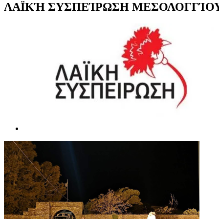
ΛΑΪΚΉ ΣΥΣΠΕΊΡΩΣΗ ΜΕΣΟΛΟΓΓΊΟΥ: “Ουαί
Προβολή
μεγαλύτερης
εικόνας