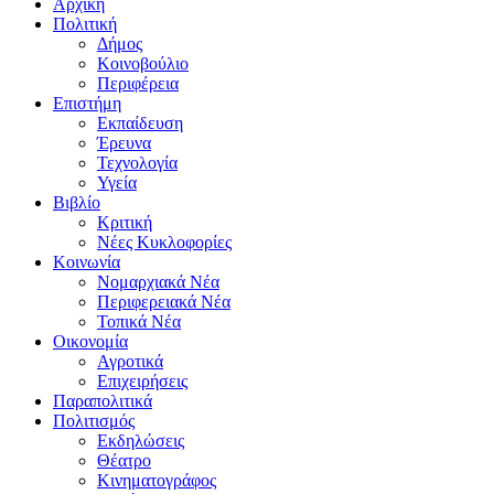
Αρχική
Πολιτική
Δήμος
Κοινοβούλιο
Περιφέρεια
Επιστήμη
Εκπαίδευση
Έρευνα
Τεχνολογία
Υγεία
Βιβλίο
Κριτική
Νέες Κυκλοφορίες
Κοινωνία
Νομαρχιακά Νέα
Περιφερειακά Νέα
Τοπικά Νέα
Οικονομία
Αγροτικά
Επιχειρήσεις
Παραπολιτικά
Πολιτισμός
Εκδηλώσεις
Θέατρο
Κινηματογράφος