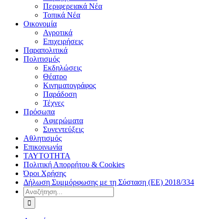
Περιφερειακά Νέα
Τοπικά Νέα
Οικονομία
Αγροτικά
Επιχειρήσεις
Παραπολιτικά
Πολιτισμός
Εκδηλώσεις
Θέατρο
Κινηματογράφος
Παράδοση
Τέχνες
Πρόσωπα
Αφιερώματα
Συνεντεύξεις
Αθλητισμός
Επικοινωνία
ΤΑΥΤΟΤΗΤΑ
Πολιτική Απορρήτου & Cookies
Όροι Χρήσης
Δήλωση Συμμόρφωσης με τη Σύσταση (ΕΕ) 2018/334
Αναζήτηση
για: