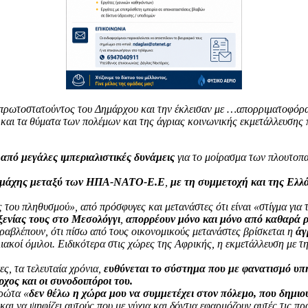
 πρωτοστατούντος του Δημάρχου και την έκλεισαν με …απορριματοφόρ
 και τα θύματα των πολέμων και της άγριας κοινωνικής εκμετάλλευσης
ι από μεγάλες ιμπεριαλιστικές δυνάμεις
για το μοίρασμα των πλουτοπ
ιαμάχης μεταξύ των ΗΠΑ-ΝΑΤΟ-Ε.Ε
,
με τη συμμετοχή και της Ελλ
 του πληθυσμού», από πρόσφυγες και μετανάστες ότι είναι «στίγμα για 
ξενίας τους στο Μεσολόγγι
,
απορρέουν μόνο και μόνο από καθαρά ρ
ραβλέπουν, ότι πίσω από τους οικονομικούς μετανάστες βρίσκεται η
άγ
ιακοί όμιλοι. Ειδικότερα στις χώρες της Αφρικής, η εκμετάλλευση με τ
ες, τα τελευταία χρόνια,
ευθύνεται το σύστημα που με φανατισμό υπη
χος και οι συνοδοιπόροι του.
πρώτα «
δεν θέλω η χώρα μου να συμμετέχει στον πόλεμο, που δημιο
 και να ψηφίζει αυτούς που με νύχια και δόντια εφαρμόζουν αυτές τις πρ