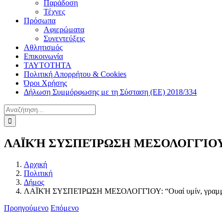
Παράδοση
Τέχνες
Πρόσωπα
Αφιερώματα
Συνεντεύξεις
Αθλητισμός
Επικοινωνία
ΤΑΥΤΟΤΗΤΑ
Πολιτική Απορρήτου & Cookies
Όροι Χρήσης
Δήλωση Συμμόρφωσης με τη Σύσταση (ΕΕ) 2018/334
Αναζήτηση
για:
ΛΑΪΚΉ ΣΥΣΠΕΊΡΩΣΗ ΜΕΣΟΛΟΓΓΊΟΥ: “Ουαί
Αρχική
Πολιτική
Δήμος
ΛΑΪΚΉ ΣΥΣΠΕΊΡΩΣΗ ΜΕΣΟΛΟΓΓΊΟΥ: “Ουαί υμίν, γραμματεί
Προηγούμενο
Επόμενο