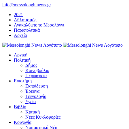
Μετάβαση
info@messolonghinews.gr
στο
2021
περιεχόμενο
Αθλητισμός
Ανακαλύψτε το Μεσολόγγι
Παραπολιτικά
Αρχείο
Αρχική
Πολιτική
Δήμος
Κοινοβούλιο
Περιφέρεια
Επιστήμη
Εκπαίδευση
Έρευνα
Τεχνολογία
Υγεία
Βιβλίο
Κριτική
Νέες Κυκλοφορίες
Κοινωνία
Νομαρχιακά Νέα