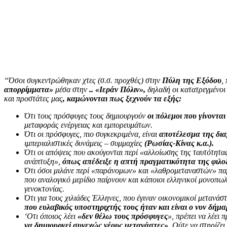
“Όσοι συγκεντρώθηκαν χτες (σ.σ. προχθές) στην
Πύλη της Εξόδου
,
απορρίμματα»
μέσα στην
.. «Ιεράν Πόλιν»,
δηλαδή οι κατατρεγμένοι
και προστάτες μας
,
καμώνονται πως ξεχνούν τα εξής:
Ότι τους πρόσφυγες τους δημιουργούν
οι πόλεμοι που γίνοντα
μεταφοράς ενέργειας και εμπορευμάτων.
Ότι οι πρόσφυγες, πιο συγκεκριμένα, είναι
αποτέλεσμα της δ
ιμπεριαλιστικές δυνάμεις – συμμαχίες
(Ρωσίας-Κίνας
κ.α.).
Ότι οι απόψεις που ακούγονται περί «αλλοίωσης της ταυτότητας
ανάπτυξη»,
όπως απέδειξε η απτή πραγματικότητα της φιλο
Ότι όσοι μιλάνε περί «παράνομων» και «λαθρομεταναστών»
πα
που αναλογικό μερίδιο παίρνουν και κάποιοι ελληνικοί μονοπωλ
γενοκτονίας.
Ότι για τους χιλιάδες Έλληνες, που έγιναν οικονομικοί μετανάστ
που ευλαβικός υποστηριχτής τους ήταν και είναι ο νυν δήμαρ
‘Οτι όποιος λέει
«δεν θέλω τους πρόσφυγες
», πρέπει να λέει 
να δημιουργεί συνεχώς νέους μετανάστες»
. Ούτε να στηρίζει