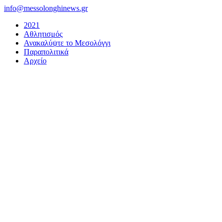
Μετάβαση
info@messolonghinews.gr
στο
2021
περιεχόμενο
Αθλητισμός
Ανακαλύψτε το Μεσολόγγι
Παραπολιτικά
Αρχείο