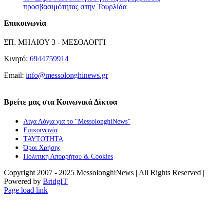
προσβασιμότητας στην Τουρλίδα
Επικοινωνία
ΣΠ. ΜΗΛΙΟΥ 3 - ΜΕΣΟΛΟΓΓΙ
Κινητό:
6944759914
Email:
info@messolonghinews.gr
Βρείτε μας στα Κοινωνικά Δίκτυα
Λίγα Λόγια για το “MessolonghiNews”
Επικοινωνία
ΤΑΥΤΟΤΗΤΑ
Όροι Χρήσης
Πολιτική Απορρήτου & Cookies
Copyright 2007 - 2025 MessolonghiNews | All Rights Reserved |
Powered by
BridgIT
YouTube
Facebook
Instagram
Page load link
Go
to
Top