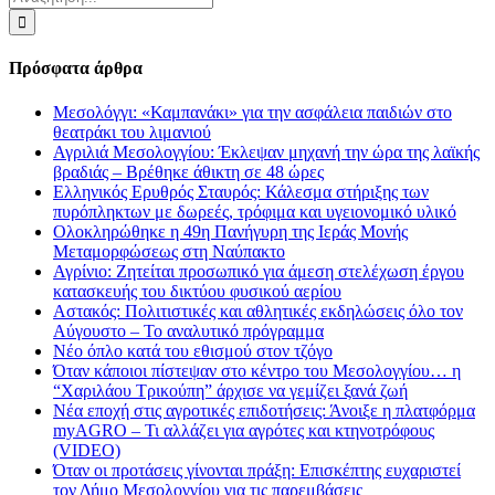
για:
Πρόσφατα άρθρα
Μεσολόγγι: «Καμπανάκι» για την ασφάλεια παιδιών στο
θεατράκι του λιμανιού
Αγριλιά Μεσολογγίου: Έκλεψαν μηχανή την ώρα της λαϊκής
βραδιάς – Βρέθηκε άθικτη σε 48 ώρες
Ελληνικός Ερυθρός Σταυρός: Κάλεσμα στήριξης των
πυρόπληκτων με δωρεές, τρόφιμα και υγειονομικό υλικό
Ολοκληρώθηκε η 49η Πανήγυρη της Ιεράς Μονής
Μεταμορφώσεως στη Ναύπακτο
Αγρίνιο: Ζητείται προσωπικό για άμεση στελέχωση έργου
κατασκευής του δικτύου φυσικού αερίου
Αστακός: Πολιτιστικές και αθλητικές εκδηλώσεις όλο τον
Αύγουστο – Το αναλυτικό πρόγραμμα
Νέο όπλο κατά του εθισμού στον τζόγο
Όταν κάποιοι πίστεψαν στο κέντρο του Μεσολογγίου… η
“Χαριλάου Τρικούπη” άρχισε να γεμίζει ξανά ζωή
Νέα εποχή στις αγροτικές επιδοτήσεις: Άνοιξε η πλατφόρμα
myAGRO – Τι αλλάζει για αγρότες και κτηνοτρόφους
(VIDEO)
Όταν οι προτάσεις γίνονται πράξη: Επισκέπτης ευχαριστεί
τον Δήμο Μεσολογγίου για τις παρεμβάσεις