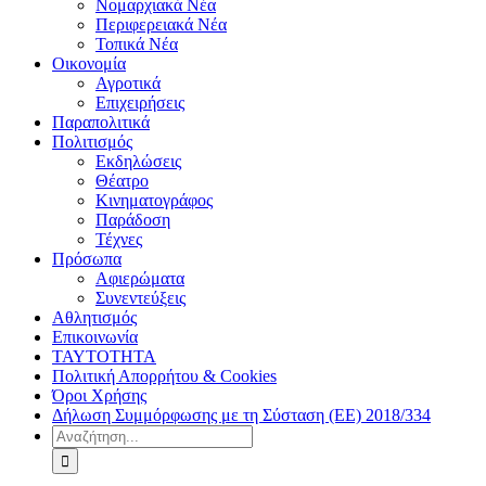
Νομαρχιακά Νέα
Περιφερειακά Νέα
Τοπικά Νέα
Οικονομία
Αγροτικά
Επιχειρήσεις
Παραπολιτικά
Πολιτισμός
Εκδηλώσεις
Θέατρο
Κινηματογράφος
Παράδοση
Τέχνες
Πρόσωπα
Αφιερώματα
Συνεντεύξεις
Αθλητισμός
Επικοινωνία
ΤΑΥΤΟΤΗΤΑ
Πολιτική Απορρήτου & Cookies
Όροι Χρήσης
Δήλωση Συμμόρφωσης με τη Σύσταση (ΕΕ) 2018/334
Αναζήτηση
για: