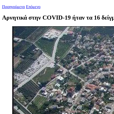
Προηγούμενο
Επόμενο
Αρνητικά στην COVID-19 ήταν τα 16 δείγμ
Προβολή
μεγαλύτερης
εικόνας