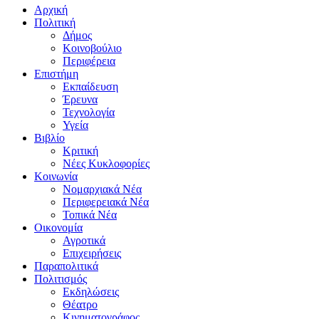
Αρχική
Πολιτική
Δήμος
Κοινοβούλιο
Περιφέρεια
Επιστήμη
Εκπαίδευση
Έρευνα
Τεχνολογία
Υγεία
Βιβλίο
Κριτική
Νέες Κυκλοφορίες
Κοινωνία
Νομαρχιακά Νέα
Περιφερειακά Νέα
Τοπικά Νέα
Οικονομία
Αγροτικά
Επιχειρήσεις
Παραπολιτικά
Πολιτισμός
Εκδηλώσεις
Θέατρο
Κινηματογράφος