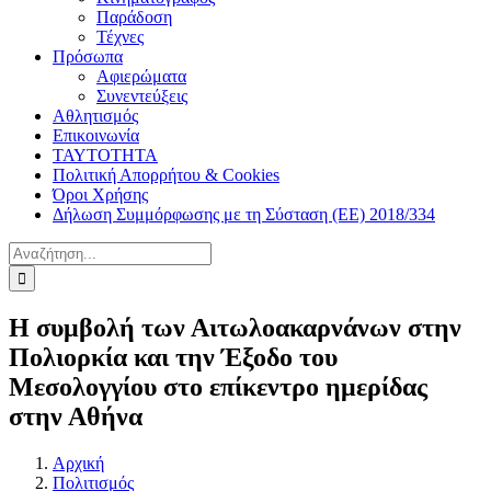
Παράδοση
Τέχνες
Πρόσωπα
Αφιερώματα
Συνεντεύξεις
Αθλητισμός
Επικοινωνία
ΤΑΥΤΟΤΗΤΑ
Πολιτική Απορρήτου & Cookies
Όροι Χρήσης
Δήλωση Συμμόρφωσης με τη Σύσταση (ΕΕ) 2018/334
Αναζήτηση
για:
Η συμβολή των Αιτωλοακαρνάνων στην
Πολιορκία και την Έξοδο του
Μεσολογγίου στο επίκεντρο ημερίδας
στην Αθήνα
Αρχική
Πολιτισμός