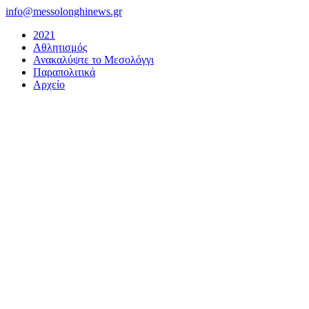
Μετάβαση
info@messolonghinews.gr
στο
2021
περιεχόμενο
Αθλητισμός
Ανακαλύψτε το Μεσολόγγι
Παραπολιτικά
Αρχείο