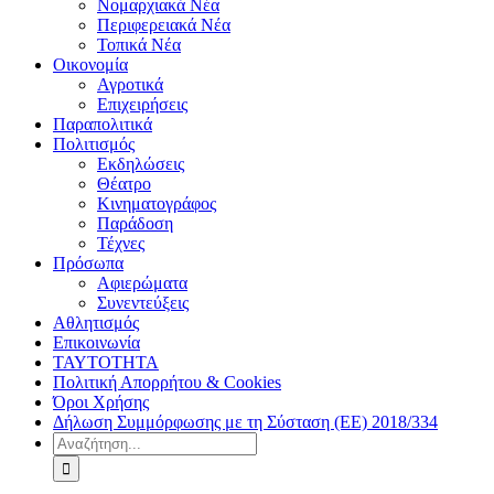
Νομαρχιακά Νέα
Περιφερειακά Νέα
Τοπικά Νέα
Οικονομία
Αγροτικά
Επιχειρήσεις
Παραπολιτικά
Πολιτισμός
Εκδηλώσεις
Θέατρο
Κινηματογράφος
Παράδοση
Τέχνες
Πρόσωπα
Αφιερώματα
Συνεντεύξεις
Αθλητισμός
Επικοινωνία
ΤΑΥΤΟΤΗΤΑ
Πολιτική Απορρήτου & Cookies
Όροι Χρήσης
Δήλωση Συμμόρφωσης με τη Σύσταση (ΕΕ) 2018/334
Αναζήτηση
για: