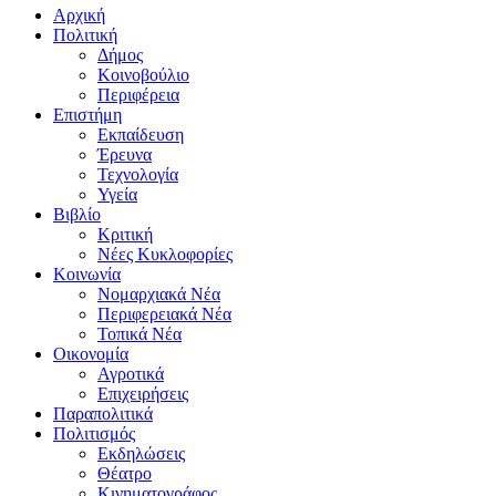
Αρχική
Πολιτική
Δήμος
Κοινοβούλιο
Περιφέρεια
Επιστήμη
Εκπαίδευση
Έρευνα
Τεχνολογία
Υγεία
Βιβλίο
Κριτική
Νέες Κυκλοφορίες
Κοινωνία
Νομαρχιακά Νέα
Περιφερειακά Νέα
Τοπικά Νέα
Οικονομία
Αγροτικά
Επιχειρήσεις
Παραπολιτικά
Πολιτισμός
Εκδηλώσεις
Θέατρο
Κινηματογράφος