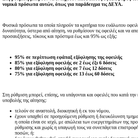
νομικά πρόσωπα αυτών, όπως για παράδειγμα τις ΔΕΥΑ.
Φυσικά πρόσωπα τα οποία πληρούν τα κριτήρια του ευάλωτου οφειλ
δυνατότητα, ύστερα από αίτηση, να ρυθμίσουν τις οφειλές και να α
προσαυξήσεις, τόκους και πρόστιμα έως και 95% ως εξής:
95% σε περίπτωση εφάπαξ εξόφλησης της οφειλής
85% για εξόφληση οφειλής σε 2 έως έξι 6 δόσεις
80% για εξόφληση οφειλής σε 7 έως 12 δόσεις
75% για εξόφληση οφειλής σε 13 έως 60 δόσεις
Στη ρύθμιση μπορεί, επίσης, να υπάγονται και οφειλές που κατά την
υποβολής της αίτησης:
τελούν σε αναστολή, διοικητική ή εκ του νόμου,
έχουν υπαχθεί σε προηγούμενη ρύθμιση ή διευκόλυνση τμημα
η οποία είναι σε ισχύ, με απώλεια των ευεργετημάτων της πρ
ρύθμισης και χωρίς η υπαγωγή τους να συνεπάγεται επιστρο
ποσών, ή: