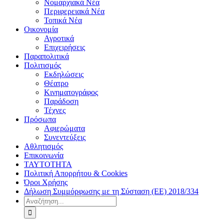
Νομαρχιακά Νέα
Περιφερειακά Νέα
Τοπικά Νέα
Οικονομία
Αγροτικά
Επιχειρήσεις
Παραπολιτικά
Πολιτισμός
Εκδηλώσεις
Θέατρο
Κινηματογράφος
Παράδοση
Τέχνες
Πρόσωπα
Αφιερώματα
Συνεντεύξεις
Αθλητισμός
Επικοινωνία
ΤΑΥΤΟΤΗΤΑ
Πολιτική Απορρήτου & Cookies
Όροι Χρήσης
Δήλωση Συμμόρφωσης με τη Σύσταση (ΕΕ) 2018/334
Αναζήτηση
για: