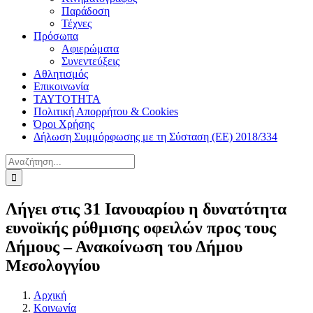
Παράδοση
Τέχνες
Πρόσωπα
Αφιερώματα
Συνεντεύξεις
Αθλητισμός
Επικοινωνία
ΤΑΥΤΟΤΗΤΑ
Πολιτική Απορρήτου & Cookies
Όροι Χρήσης
Δήλωση Συμμόρφωσης με τη Σύσταση (ΕΕ) 2018/334
Αναζήτηση
για:
Λήγει στις 31 Ιανουαρίου η δυνατότητα
ευνοϊκής ρύθμισης οφειλών προς τους
Δήμους – Ανακοίνωση του Δήμου
Μεσολογγίου
Αρχική
Κοινωνία