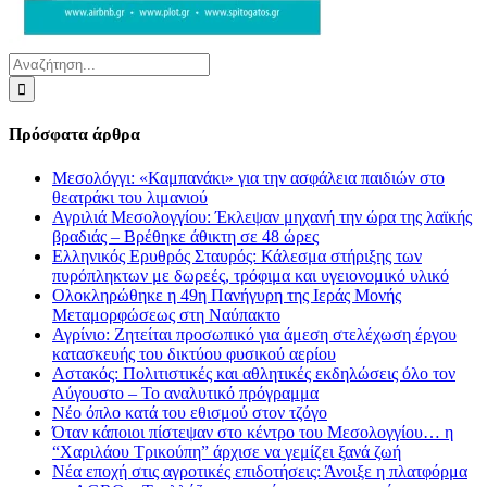
Αναζήτηση
για:
Πρόσφατα άρθρα
Μεσολόγγι: «Καμπανάκι» για την ασφάλεια παιδιών στο
θεατράκι του λιμανιού
Αγριλιά Μεσολογγίου: Έκλεψαν μηχανή την ώρα της λαϊκής
βραδιάς – Βρέθηκε άθικτη σε 48 ώρες
Ελληνικός Ερυθρός Σταυρός: Κάλεσμα στήριξης των
πυρόπληκτων με δωρεές, τρόφιμα και υγειονομικό υλικό
Ολοκληρώθηκε η 49η Πανήγυρη της Ιεράς Μονής
Μεταμορφώσεως στη Ναύπακτο
Αγρίνιο: Ζητείται προσωπικό για άμεση στελέχωση έργου
κατασκευής του δικτύου φυσικού αερίου
Αστακός: Πολιτιστικές και αθλητικές εκδηλώσεις όλο τον
Αύγουστο – Το αναλυτικό πρόγραμμα
Νέο όπλο κατά του εθισμού στον τζόγο
Όταν κάποιοι πίστεψαν στο κέντρο του Μεσολογγίου… η
“Χαριλάου Τρικούπη” άρχισε να γεμίζει ξανά ζωή
Νέα εποχή στις αγροτικές επιδοτήσεις: Άνοιξε η πλατφόρμα