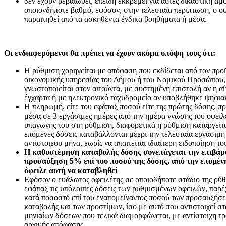
δεν έχουν βεβαιωθεί, επειδή εκκρεμεί για αυτές δικαστική α
οποιονδήποτε βαθμό, εφόσον, στην τελευταία περίπτωση, ο ο
παραιτηθεί από τα ασκηθέντα ένδικα βοηθήματα ή μέσα.
Οι ενδιαφερόμενοι θα πρέπει να έχουν ακόμα υπόψη τους ότι:
Η ρύθμιση χορηγείται με απόφαση που εκδίδεται από τον προ
οικονομικής υπηρεσίας του Δήμου ή του Νομικού Προσώπου,
γνωστοποιείται στον αιτούντα, με συστημένη επιστολή αν η 
έγχαρτα ή με ηλεκτρονικό ταχυδρομείο αν υποβλήθηκε ψηφια
Η πληρωμή, είτε του εφάπαξ ποσού είτε της πρώτης δόσης, πρ
μέσα σε 3 εργάσιμες ημέρες από την ημέρα γνώσης του οφειλ
υπαγωγής του στη ρύθμιση, διαφορετικά η ρύθμιση καταργείτα
επόμενες δόσεις καταβάλλονται μέχρι την τελευταία εργάσιμη
αντίστοιχου μήνα, χωρίς να απαιτείται ιδιαίτερη ειδοποίηση το
Η καθυστέρηση καταβολής δόσης συνεπάγεται την επιβάρ
προσαύξηση 5% επί του ποσού της δόσης, από την επομέν
όφειλε αυτή να καταβληθεί
Εφόσον ο ευάλωτος οφειλέτης σε οποιοδήποτε στάδιο της ρύθ
εφάπαξ τις υπόλοιπες δόσεις των ρυθμισμένων οφειλών, παρέ
κατά ποσοστό επί του εναπομείναντος ποσού των προσαυξήσ
καταβολής και των προστίμων, ίσο με αυτό που αντιστοιχεί σ
μηνιαίων δόσεων που τελικά διαμορφώνεται, με αντίστοιχη τ
αρχικής απόφασης