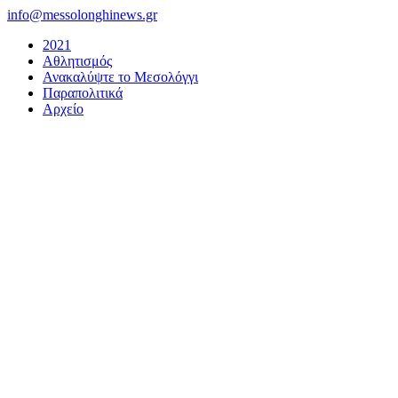
Μετάβαση
info@messolonghinews.gr
στο
2021
περιεχόμενο
Αθλητισμός
Ανακαλύψτε το Μεσολόγγι
Παραπολιτικά
Αρχείο