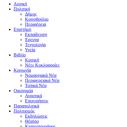
Αρχική
Πολιτική
Δήμος
Κοινοβούλιο
Περιφέρεια
Επιστήμη
Εκπαίδευση
Έρευνα
Τεχνολογία
Υγεία
Βιβλίο
Κριτική
Νέες Κυκλοφορίες
Κοινωνία
Νομαρχιακά Νέα
Περιφερειακά Νέα
Τοπικά Νέα
Οικονομία
Αγροτικά
Επιχειρήσεις
Παραπολιτικά
Πολιτισμός
Εκδηλώσεις
Θέατρο
Κινηματογράφος