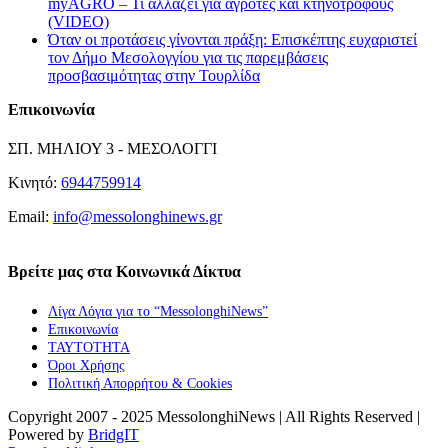
myAGRO – Τι αλλάζει για αγρότες και κτηνοτρόφους
(VIDEO)
Όταν οι προτάσεις γίνονται πράξη: Επισκέπτης ευχαριστεί
τον Δήμο Μεσολογγίου για τις παρεμβάσεις
προσβασιμότητας στην Τουρλίδα
Επικοινωνία
ΣΠ. ΜΗΛΙΟΥ 3 - ΜΕΣΟΛΟΓΓΙ
Κινητό:
6944759914
Email:
info@messolonghinews.gr
Βρείτε μας στα Κοινωνικά Δίκτυα
Λίγα Λόγια για το “MessolonghiNews”
Επικοινωνία
ΤΑΥΤΟΤΗΤΑ
Όροι Χρήσης
Πολιτική Απορρήτου & Cookies
Copyright 2007 - 2025 MessolonghiNews | All Rights Reserved |
Powered by
BridgIT