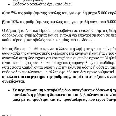
Εφόσον ο οφειλέτης έχει καταβάλει:
α) το 5% της ρυθμιζόμενης οφειλής του, για οφειλή μέχρι 5.000 ευρώ
β) το 10% της ρυθμιζόμενης οφειλής του, για οφειλή πάνω από 5.00
Ο Δήμος ή το Νομικό Πρόσωπο προβαίνει σε εντολή άρσης της δέσ
φορολογικής ενημερότητας και σε εντολή για επαναδέσμευση σε πε
καθυστέρησης καταβολής έστω και μίας από τις δόσεις.
Με τις ίδιες προϋποθέσεις, αναστέλλονται η λήψη αναγκαστικών μέ
διαδικασία της αναγκαστικής εκτέλεσης επί κινητών ή ακινήτων του 
αναστολή αυτή δεν ισχύει για κατασχέσεις οι οποίες έχουν επιβληθεί
ή για τις οποίες έχουν εκδοθεί οι σχετικές παραγγελίες, τα αποδιδόμ
αυτές ποσά λαμβάνονται υπόψη για την κάλυψη δόσης ή δόσεων της
εφόσον δεν πιστώνονται με άλλες οφειλές που δεν έχουν ρυθμιστεί.
απωλέσει το ευεργέτημα της ρύθμισης, τα μέτρα που έχουν ανασ
συνεχίζονται
.
Σε περίπτωση μη καταβολής δυο συνεχόμενων δόσεων ή τ
συνολικά, η ρύθμιση διακόπτεται και βεβαιώνονται εκ νέο
μαζί με τα πρόστιμα και τις προσαυξήσεις που έχουν διαγ