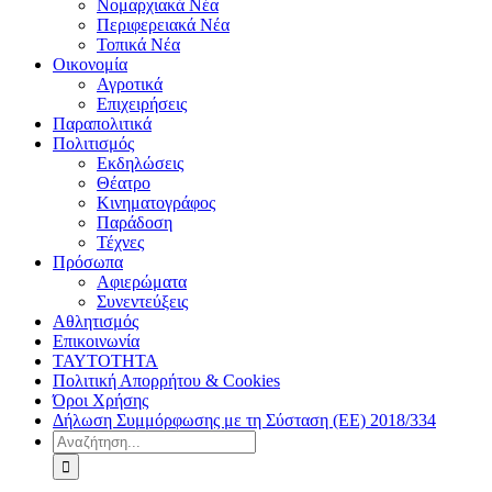
Νομαρχιακά Νέα
Περιφερειακά Νέα
Τοπικά Νέα
Οικονομία
Αγροτικά
Επιχειρήσεις
Παραπολιτικά
Πολιτισμός
Εκδηλώσεις
Θέατρο
Κινηματογράφος
Παράδοση
Τέχνες
Πρόσωπα
Αφιερώματα
Συνεντεύξεις
Αθλητισμός
Επικοινωνία
ΤΑΥΤΟΤΗΤΑ
Πολιτική Απορρήτου & Cookies
Όροι Χρήσης
Δήλωση Συμμόρφωσης με τη Σύσταση (ΕΕ) 2018/334
Αναζήτηση
για: