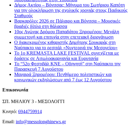
Δήμος Ακτίου – Βόνιτσας: Μήνυμα του Σωτήριου Καπότη
για την ολοκλήρωση της σχολικής χρονιάς στους Παιδικούς
Σταθμούς
Βαρκαρόλες 2026 σε Πάλαιρο και Βόνιτσα – Μουσικές
βραδιές δίπλα στη θάλασσα
10ος Αγώνας Δρόμου Παπαδάτου Ξηρομέρου: Μεγάλη
συμμετοχή και επιτυχία στην επετειακή διοργάνωση
Ο διακεκριμένος κιθαριστής Δημήτρης Σουκαράς στη
Ναύπακτο για το ρεσιτάλ «Νυχτερινά της Μεσογείου»
Το 1ο KREMASTA LAKE FESTIVAL συνεχίζεται με
δράσεις σε Αιτωλοακαρνανία και Ευρυτανία
Το “52ο Φεστιβάλ ΚΝΕ – Οδηγητή” στη Ναύπακτο την
Παρασκευή 7 Αυγούστου
Μαχαιρά Ξηρομέρου: Πενθήμερο πολιτιστικών και
κοινωνικών εκδηλώσεων από 7 έως 12 Αυγούστου
Επικοινωνία
ΣΠ. ΜΗΛΙΟΥ 3 - ΜΕΣΟΛΟΓΓΙ
Κινητό:
6944759914
Email:
info@messolonghinews.gr