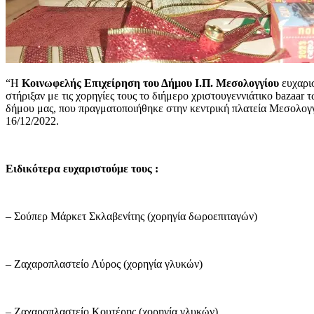
“Η
K
οινωφελής
E
πιχείρηση του Δήμου Ι.Π. Μεσολογγίου
ευχαρι
στήριξαν με τις χορηγίες τους το διήμερο χριστουγεννιάτικο bazaa
δήμου μας, που πραγματοποιήθηκε στην κεντρική πλατεία Μεσολογγ
16/12/2022.
Ειδικότερα ευχαριστούμε τους :
– Σούπερ Μάρκετ Σκλαβενίτης (χορηγία δωροεπιταγών)
– Ζαχαροπλαστείο Λύρος (χορηγία γλυκών)
– Ζαχαροπλαστείο Κουτέρης (χορηγία γλυκών)