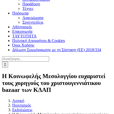
Παράδοση
Τέχνες
Πρόσωπα
Αφιερώματα
Συνεντεύξεις
Αθλητισμός
Επικοινωνία
ΤΑΥΤΟΤΗΤΑ
Πολιτική Απορρήτου & Cookies
Όροι Χρήσης
Δήλωση Συμμόρφωσης με τη Σύσταση (ΕΕ) 2018/334
Αναζήτηση
για:
Η Κοινωφελής Μεσολογγίου ευχαριστεί
τους χορηγούς του χριστουγεννιάτικου
bazaar των ΚΔΑΠ
Αρχική
Πολιτισμός
Εκδηλώσεις