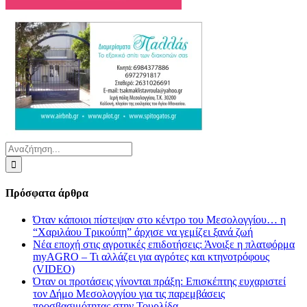
Αναζήτηση
για:
Πρόσφατα άρθρα
Όταν κάποιοι πίστεψαν στο κέντρο του Μεσολογγίου… η
“Χαριλάου Τρικούπη” άρχισε να γεμίζει ξανά ζωή
Νέα εποχή στις αγροτικές επιδοτήσεις: Άνοιξε η πλατφόρμα
myAGRO – Τι αλλάζει για αγρότες και κτηνοτρόφους
(VIDEO)
Όταν οι προτάσεις γίνονται πράξη: Επισκέπτης ευχαριστεί
τον Δήμο Μεσολογγίου για τις παρεμβάσεις
προσβασιμότητας στην Τουρλίδα