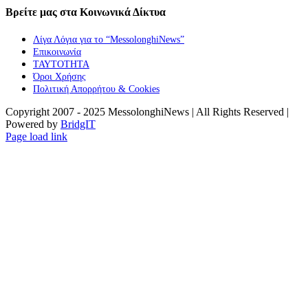
Βρείτε μας στα Κοινωνικά Δίκτυα
Λίγα Λόγια για το “MessolonghiNews”
Επικοινωνία
ΤΑΥΤΟΤΗΤΑ
Όροι Χρήσης
Πολιτική Απορρήτου & Cookies
Copyright 2007 - 2025 MessolonghiNews | All Rights Reserved |
Powered by
BridgIT
YouTube
Facebook
Instagram
Page load link
Go
to
Top