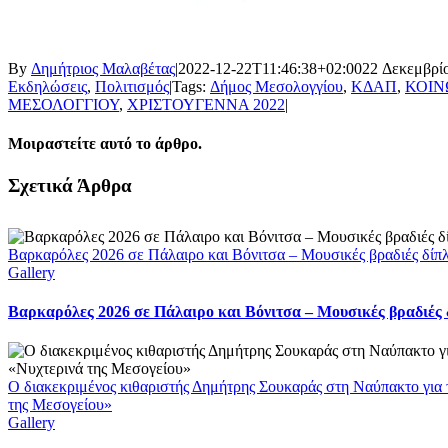
By
Δημήτριος Μαλαβέτας
|
2022-12-22T11:46:38+02:00
22 Δεκεμβρί
Εκδηλώσεις
,
Πολιτισμός
|
Tags:
Δήμος Μεσολογγίου
,
ΚΔΑΠ
,
ΚΟΙΝ
ΜΕΣΟΛΟΓΓΙΟΥ
,
ΧΡΙΣΤΟΥΓΕΝΝΑ 2022
|
Μοιραστείτε αυτό το άρθρο.
Facebook
X
LinkedIn
WhatsApp
Email
Σχετικά Άρθρα
Βαρκαρόλες 2026 σε Πάλαιρο και Βόνιτσα – Μουσικές βραδιές δίπ
Gallery
Βαρκαρόλες 2026 σε Πάλαιρο και Βόνιτσα – Μουσικές βραδιές
Ο διακεκριμένος κιθαριστής Δημήτρης Σουκαράς στη Ναύπακτο για 
της Μεσογείου»
Gallery