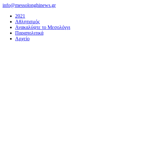
Μετάβαση
info@messolonghinews.gr
στο
2021
περιεχόμενο
Αθλητισμός
Ανακαλύψτε το Μεσολόγγι
Παραπολιτικά
Αρχείο