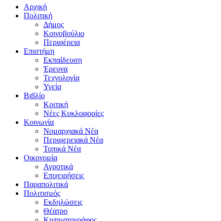
Αρχική
Πολιτική
Δήμος
Κοινοβούλιο
Περιφέρεια
Επιστήμη
Εκπαίδευση
Έρευνα
Τεχνολογία
Υγεία
Βιβλίο
Κριτική
Νέες Κυκλοφορίες
Κοινωνία
Νομαρχιακά Νέα
Περιφερειακά Νέα
Τοπικά Νέα
Οικονομία
Αγροτικά
Επιχειρήσεις
Παραπολιτικά
Πολιτισμός
Εκδηλώσεις
Θέατρο
Κινηματογράφος