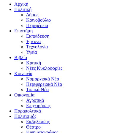
Αρχική
Πολιτική
Δήμος
Κοινοβούλιο
Περιφέρεια
Επιστήμη
Εκπαίδευση
Έρευνα
Τεχνολογία
Υγεία
Βιβλίο
Κριτική
Νέες Κυκλοφορίες
Κοινωνία
Νομαρχιακά Νέα
Περιφερειακά Νέα
Τοπικά Νέα
Οικονομία
Αγροτικά
Επιχειρήσεις
Παραπολιτικά
Πολιτισμός
Εκδηλώσεις
Θέατρο
Κινηματογράφος