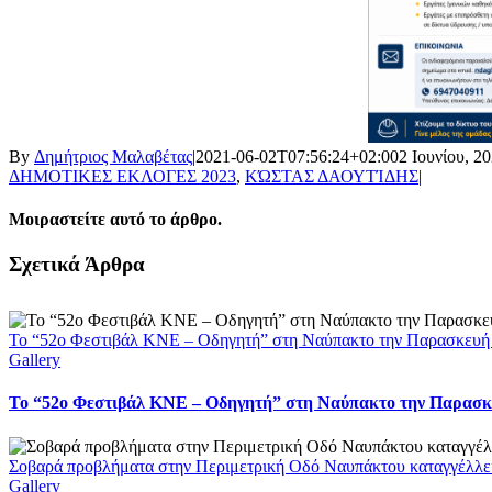
By
Δημήτριος Μαλαβέτας
|
2021-06-02T07:56:24+02:00
2 Ιουνίου, 2
ΔΗΜΟΤΙΚΕΣ ΕΚΛΟΓΕΣ 2023
,
ΚΏΣΤΑΣ ΔΑΟΥΤΊΔΗΣ
|
Μοιραστείτε αυτό το άρθρο.
Facebook
X
LinkedIn
WhatsApp
Email
Σχετικά Άρθρα
Το “52ο Φεστιβάλ ΚΝΕ – Οδηγητή” στη Ναύπακτο την Παρασκευή
Gallery
Το “52ο Φεστιβάλ ΚΝΕ – Οδηγητή” στη Ναύπακτο την Παρασκ
Σοβαρά προβλήματα στην Περιμετρική Οδό Ναυπάκτου καταγγέλλει
Gallery