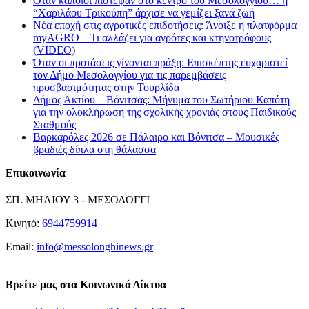
Όταν κάποιοι πίστεψαν στο κέντρο του Μεσολογγίου… η
“Χαριλάου Τρικούπη” άρχισε να γεμίζει ξανά ζωή
Νέα εποχή στις αγροτικές επιδοτήσεις: Άνοιξε η πλατφόρμα
myAGRO – Τι αλλάζει για αγρότες και κτηνοτρόφους
(VIDEO)
Όταν οι προτάσεις γίνονται πράξη: Επισκέπτης ευχαριστεί
τον Δήμο Μεσολογγίου για τις παρεμβάσεις
προσβασιμότητας στην Τουρλίδα
Δήμος Ακτίου – Βόνιτσας: Μήνυμα του Σωτήριου Καπότη
για την ολοκλήρωση της σχολικής χρονιάς στους Παιδικούς
Σταθμούς
Βαρκαρόλες 2026 σε Πάλαιρο και Βόνιτσα – Μουσικές
βραδιές δίπλα στη θάλασσα
Επικοινωνία
ΣΠ. ΜΗΛΙΟΥ 3 - ΜΕΣΟΛΟΓΓΙ
Κινητό:
6944759914
Email:
info@messolonghinews.gr
Βρείτε μας στα Κοινωνικά Δίκτυα