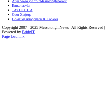
Λίγα Λόγια για το “MessolonghiNews”
Επικοινωνία
ΤΑΥΤΟΤΗΤΑ
Όροι Χρήσης
Πολιτική Απορρήτου & Cookies
Copyright 2007 - 2025 MessolonghiNews | All Rights Reserved |
Powered by
BridgIT
YouTube
Facebook
Instagram
Page load link
Go
to
Top