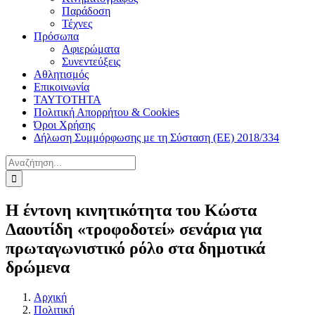
Παράδοση
Τέχνες
Πρόσωπα
Αφιερώματα
Συνεντεύξεις
Αθλητισμός
Επικοινωνία
ΤΑΥΤΟΤΗΤΑ
Πολιτική Απορρήτου & Cookies
Όροι Χρήσης
Δήλωση Συμμόρφωσης με τη Σύσταση (ΕΕ) 2018/334
Αναζήτηση
για:
Η έντονη κινητικότητα του Κώστα
Δαουτίδη «τροφοδοτεί» σενάρια για
πρωταγωνιστικό ρόλο στα δημοτικά
δρώμενα
Αρχική
Πολιτική