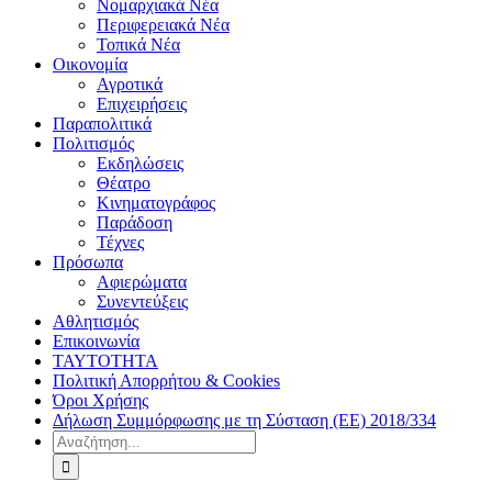
Νομαρχιακά Νέα
Περιφερειακά Νέα
Τοπικά Νέα
Οικονομία
Αγροτικά
Επιχειρήσεις
Παραπολιτικά
Πολιτισμός
Εκδηλώσεις
Θέατρο
Κινηματογράφος
Παράδοση
Τέχνες
Πρόσωπα
Αφιερώματα
Συνεντεύξεις
Αθλητισμός
Επικοινωνία
ΤΑΥΤΟΤΗΤΑ
Πολιτική Απορρήτου & Cookies
Όροι Χρήσης
Δήλωση Συμμόρφωσης με τη Σύσταση (ΕΕ) 2018/334
Αναζήτηση
για: