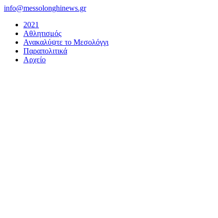
Μετάβαση
info@messolonghinews.gr
στο
2021
περιεχόμενο
Αθλητισμός
Ανακαλύψτε το Μεσολόγγι
Παραπολιτικά
Αρχείο