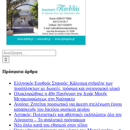
Αναζήτηση
για:
Πρόσφατα άρθρα
Ελληνικός Ερυθρός Σταυρός: Κάλεσμα στήριξης των
πυρόπληκτων με δωρεές, τρόφιμα και υγειονομικό υλικό
Ολοκληρώθηκε η 49η Πανήγυρη της Ιεράς Μονής
Μεταμορφώσεως στη Ναύπακτο
Αγρίνιο: Ζητείται προσωπικό για άμεση στελέχωση έργου
κατασκευής του δικτύου φυσικού αερίου
Αστακός: Πολιτιστικές και αθλητικές εκδηλώσεις όλο τον
Αύγουστο – Το αναλυτικό πρόγραμμα
Νέο όπλο κατά του εθισμού στον τζόγο