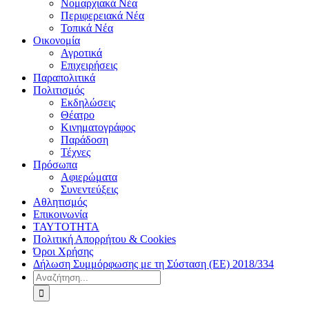
Νομαρχιακά Νέα
Περιφερειακά Νέα
Τοπικά Νέα
Οικονομία
Αγροτικά
Επιχειρήσεις
Παραπολιτικά
Πολιτισμός
Εκδηλώσεις
Θέατρο
Κινηματογράφος
Παράδοση
Τέχνες
Πρόσωπα
Αφιερώματα
Συνεντεύξεις
Αθλητισμός
Επικοινωνία
ΤΑΥΤΟΤΗΤΑ
Πολιτική Απορρήτου & Cookies
Όροι Χρήσης
Δήλωση Συμμόρφωσης με τη Σύσταση (ΕΕ) 2018/334
Αναζήτηση
για: