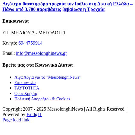
Λιγότερα θανατηφόρα τροχαία τον Ιούλιο στη Δυτική Ελλάδα –
Πάνω από 3.700 παραβάσεις βεβαίωσε η Τροχαία
Επικοινωνία
ΣΠ. ΜΗΛΙΟΥ 3 - ΜΕΣΟΛΟΓΓΙ
Κινητό:
6944759914
Email:
info@messolonghinews.gr
Βρείτε μας στα Κοινωνικά Δίκτυα
Λίγα Λόγια για το “MessolonghiNews”
Επικοινωνία
ΤΑΥΤΟΤΗΤΑ
Όροι Χρήσης
Πολιτική Απορρήτου & Cookies
Copyright 2007 - 2025 MessolonghiNews | All Rights Reserved |
Powered by
BridgIT
YouTube
Facebook
Instagram
Page load link
Go
to