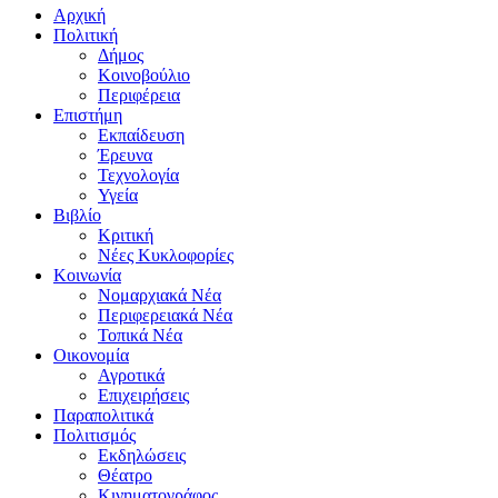
Αρχική
Πολιτική
Δήμος
Κοινοβούλιο
Περιφέρεια
Επιστήμη
Εκπαίδευση
Έρευνα
Τεχνολογία
Υγεία
Βιβλίο
Κριτική
Νέες Κυκλοφορίες
Κοινωνία
Νομαρχιακά Νέα
Περιφερειακά Νέα
Τοπικά Νέα
Οικονομία
Αγροτικά
Επιχειρήσεις
Παραπολιτικά
Πολιτισμός
Εκδηλώσεις
Θέατρο
Κινηματογράφος