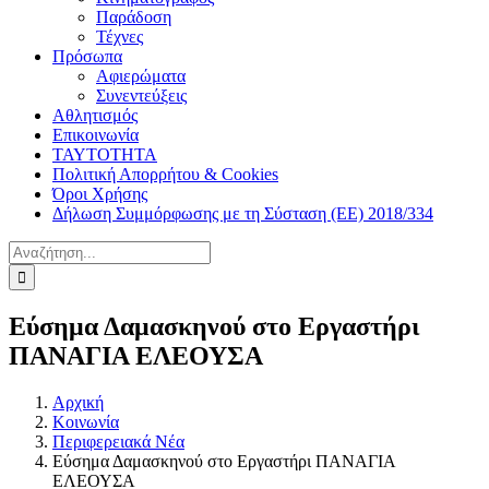
Παράδοση
Τέχνες
Πρόσωπα
Αφιερώματα
Συνεντεύξεις
Αθλητισμός
Επικοινωνία
ΤΑΥΤΟΤΗΤΑ
Πολιτική Απορρήτου & Cookies
Όροι Χρήσης
Δήλωση Συμμόρφωσης με τη Σύσταση (ΕΕ) 2018/334
Αναζήτηση
για:
Εύσημα Δαμασκηνού στο Εργαστήρι
ΠΑΝΑΓΙΑ ΕΛΕΟΥΣΑ
Αρχική
Κοινωνία
Περιφερειακά Νέα
Εύσημα Δαμασκηνού στο Εργαστήρι ΠΑΝΑΓΙΑ
ΕΛΕΟΥΣΑ