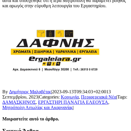
αυτά και υποσχέθηκε ότι η Ιερά Μητρόπολη θα παραμένει βοηθός
και αρωγός στην εύρυθμη λειτουργία του Εργαστηρίου.
By
Δημήτριος Μαλαβέτας
|
2023-09-13T09:34:03+02:00
13
Σεπτεμβρίου, 2023
|
Categories:
Κοινωνία
,
Περιφερειακά Νέα
|
Tags:
ΔΑΜΑΣΚΗΝΟΣ
,
ΕΡΓΑΣΤΗΡΙ ΠΑΝΑΓΙΑ ΕΛΕΟΥΣΑ
,
Μητρόπολη Αιτωλίας και Ακαρνανίας
|
Μοιραστείτε αυτό το άρθρο.
Facebook
X
LinkedIn
WhatsApp
Email
Σχετικά Άρθρα