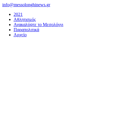
Μετάβαση
info@messolonghinews.gr
στο
2021
περιεχόμενο
Αθλητισμός
Ανακαλύψτε το Μεσολόγγι
Παραπολιτικά
Αρχείο