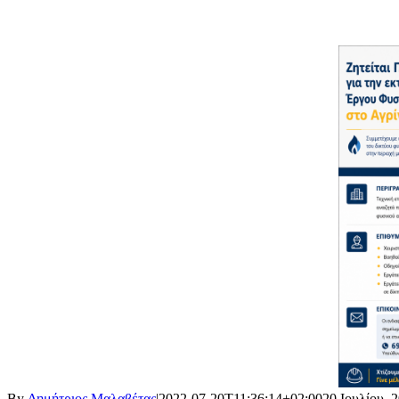
By
Δημήτριος Μαλαβέτας
|
2022-07-20T11:36:14+02:00
20 Ιουλίου, 