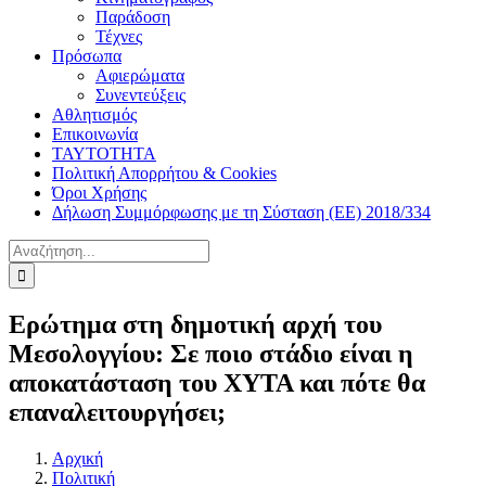
Παράδοση
Τέχνες
Πρόσωπα
Αφιερώματα
Συνεντεύξεις
Αθλητισμός
Επικοινωνία
ΤΑΥΤΟΤΗΤΑ
Πολιτική Απορρήτου & Cookies
Όροι Χρήσης
Δήλωση Συμμόρφωσης με τη Σύσταση (ΕΕ) 2018/334
Αναζήτηση
για:
Ερώτημα στη δημοτική αρχή του
Μεσολογγίου: Σε ποιο στάδιο είναι η
αποκατάσταση του ΧΥΤΑ και πότε θα
επαναλειτουργήσει;
Αρχική
Πολιτική