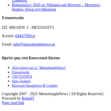
Σταθμούς
Βαρκαρόλες 2026 σε Πάλαιρο και Βόνιτσα – Μουσικές
βραδιές δίπλα στη θάλασσα
Επικοινωνία
ΣΠ. ΜΗΛΙΟΥ 3 - ΜΕΣΟΛΟΓΓΙ
Κινητό:
6944759914
Email:
info@messolonghinews.gr
Βρείτε μας στα Κοινωνικά Δίκτυα
Λίγα Λόγια για το “MessolonghiNews”
Επικοινωνία
ΤΑΥΤΟΤΗΤΑ
Όροι Χρήσης
Πολιτική Απορρήτου & Cookies
Copyright 2007 - 2025 MessolonghiNews | All Rights Reserved |
Powered by
BridgIT
YouTube
Facebook
Instagram
Page load link
Go