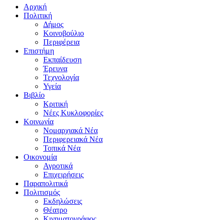
Αρχική
Πολιτική
Δήμος
Κοινοβούλιο
Περιφέρεια
Επιστήμη
Εκπαίδευση
Έρευνα
Τεχνολογία
Υγεία
Βιβλίο
Κριτική
Νέες Κυκλοφορίες
Κοινωνία
Νομαρχιακά Νέα
Περιφερειακά Νέα
Τοπικά Νέα
Οικονομία
Αγροτικά
Επιχειρήσεις
Παραπολιτικά
Πολιτισμός
Εκδηλώσεις
Θέατρο
Κινηματογράφος