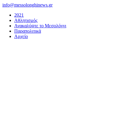
Μετάβαση
info@messolonghinews.gr
στο
2021
περιεχόμενο
Αθλητισμός
Ανακαλύψτε το Μεσολόγγι
Παραπολιτικά
Αρχείο