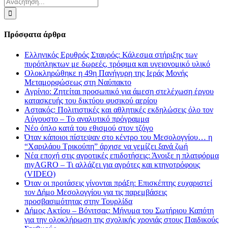
Αναζήτηση
για:
Πρόσφατα άρθρα
Ελληνικός Ερυθρός Σταυρός: Κάλεσμα στήριξης των
πυρόπληκτων με δωρεές, τρόφιμα και υγειονομικό υλικό
Ολοκληρώθηκε η 49η Πανήγυρη της Ιεράς Μονής
Μεταμορφώσεως στη Ναύπακτο
Αγρίνιο: Ζητείται προσωπικό για άμεση στελέχωση έργου
κατασκευής του δικτύου φυσικού αερίου
Αστακός: Πολιτιστικές και αθλητικές εκδηλώσεις όλο τον
Αύγουστο – Το αναλυτικό πρόγραμμα
Νέο όπλο κατά του εθισμού στον τζόγο
Όταν κάποιοι πίστεψαν στο κέντρο του Μεσολογγίου… η
“Χαριλάου Τρικούπη” άρχισε να γεμίζει ξανά ζωή
Νέα εποχή στις αγροτικές επιδοτήσεις: Άνοιξε η πλατφόρμα
myAGRO – Τι αλλάζει για αγρότες και κτηνοτρόφους
(VIDEO)
Όταν οι προτάσεις γίνονται πράξη: Επισκέπτης ευχαριστεί
τον Δήμο Μεσολογγίου για τις παρεμβάσεις
προσβασιμότητας στην Τουρλίδα
Δήμος Ακτίου – Βόνιτσας: Μήνυμα του Σωτήριου Καπότη
για την ολοκλήρωση της σχολικής χρονιάς στους Παιδικούς