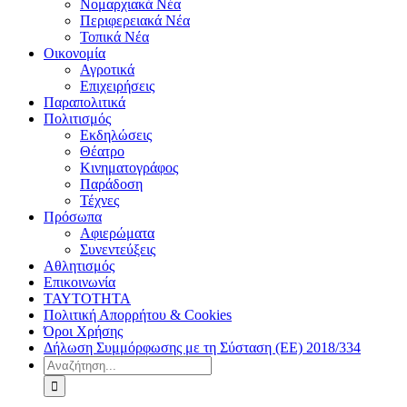
Νομαρχιακά Νέα
Περιφερειακά Νέα
Τοπικά Νέα
Οικονομία
Αγροτικά
Επιχειρήσεις
Παραπολιτικά
Πολιτισμός
Εκδηλώσεις
Θέατρο
Κινηματογράφος
Παράδοση
Τέχνες
Πρόσωπα
Αφιερώματα
Συνεντεύξεις
Αθλητισμός
Επικοινωνία
ΤΑΥΤΟΤΗΤΑ
Πολιτική Απορρήτου & Cookies
Όροι Χρήσης
Δήλωση Συμμόρφωσης με τη Σύσταση (ΕΕ) 2018/334
Αναζήτηση
για: