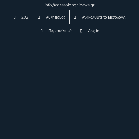
Μετάβαση
info@messolonghinews.gr
στο
2021
Αθλητισμός
Ανακαλύψτε το Μεσολόγγι
περιεχόμενο
Παραπολιτικά
Αρχείο