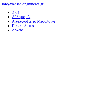
Μετάβαση
info@messolonghinews.gr
στο
2021
περιεχόμενο
Αθλητισμός
Ανακαλύψτε το Μεσολόγγι
Παραπολιτικά
Αρχείο