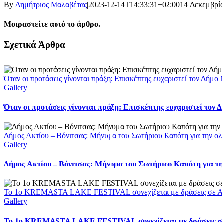
By
Δημήτριος Μαλαβέτας
|
2023-12-14T14:33:31+02:00
14 Δεκεμβρί
Μοιραστείτε αυτό το άρθρο.
Facebook
X
LinkedIn
WhatsApp
Email
Σχετικά Άρθρα
Όταν οι προτάσεις γίνονται πράξη: Επισκέπτης ευχαριστεί τον Δήμ
Gallery
Όταν οι προτάσεις γίνονται πράξη: Επισκέπτης ευχαριστεί τον
Δήμος Ακτίου – Βόνιτσας: Μήνυμα του Σωτήριου Καπότη για την ολ
Gallery
Δήμος Ακτίου – Βόνιτσας: Μήνυμα του Σωτήριου Καπότη για τη
Το 1ο KREMASTA LAKE FESTIVAL συνεχίζεται με δράσεις σε Αι
Gallery
Το 1ο KREMASTA LAKE FESTIVAL συνεχίζεται με δράσεις σε