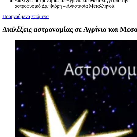
Διαλέξεις αστρονομίας σε Αγρίνιο και Μεσολόγγι από την
αστροφυσικό Δρ. Φιόρη – Αναστασία Μεταλληνού
Προηγούμενο
Επόμενο
Διαλέξεις αστρονομίας σε Αγρίνιο και Με
Προβολή
μεγαλύτερης
εικόνας