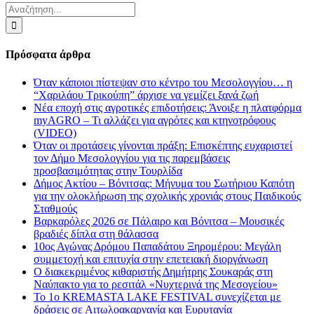
Αναζήτηση
για:
Πρόσφατα άρθρα
Όταν κάποιοι πίστεψαν στο κέντρο του Μεσολογγίου… η
“Χαριλάου Τρικούπη” άρχισε να γεμίζει ξανά ζωή
Νέα εποχή στις αγροτικές επιδοτήσεις: Άνοιξε η πλατφόρμα
myAGRO – Τι αλλάζει για αγρότες και κτηνοτρόφους
(VIDEO)
Όταν οι προτάσεις γίνονται πράξη: Επισκέπτης ευχαριστεί
τον Δήμο Μεσολογγίου για τις παρεμβάσεις
προσβασιμότητας στην Τουρλίδα
Δήμος Ακτίου – Βόνιτσας: Μήνυμα του Σωτήριου Καπότη
για την ολοκλήρωση της σχολικής χρονιάς στους Παιδικούς
Σταθμούς
Βαρκαρόλες 2026 σε Πάλαιρο και Βόνιτσα – Μουσικές
βραδιές δίπλα στη θάλασσα
10ος Αγώνας Δρόμου Παπαδάτου Ξηρομέρου: Μεγάλη
συμμετοχή και επιτυχία στην επετειακή διοργάνωση
Ο διακεκριμένος κιθαριστής Δημήτρης Σουκαράς στη
Ναύπακτο για το ρεσιτάλ «Νυχτερινά της Μεσογείου»
Το 1ο KREMASTA LAKE FESTIVAL συνεχίζεται με
δράσεις σε Αιτωλοακαρνανία και Ευρυτανία