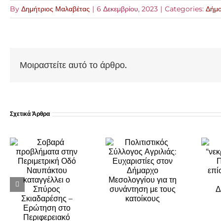
By
Δημήτριος Μαλαβέτας
|
6 Δεκεμβρίου, 2023
|
Categories:
Δήμ
Μοιραστείτε αυτό το άρθρο.
Σχετικά Άρθρα
Πολιτιστικός
Σύλλογος
Από
Αγριλιάς:
“νεκροθάφτης”
Ευχαριστίες
του ΠΑΣΟΚ…
στον Δήμαρχο
σε επίσημο
Μεσολογγίου
ζωοδότη της
για τη
Νέας
συνάντηση με
Δημοκρατίας