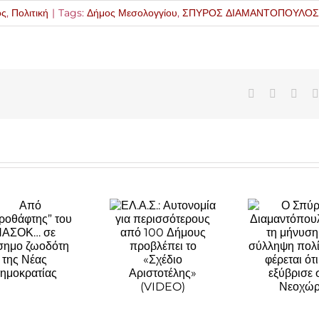
ος
,
Πολιτική
|
Tags:
Δήμος Μεσολογγίου
,
ΣΠΥΡΟΣ ΔΙΑΜΑΝΤΟΠΟΥΛΟΣ
Facebook
X
Link
ΕΛ.Α.Σ.:
Ο Σπύρος
Αυτονομία για
Διαμαντόπουλος
περισσότερους
για τη μήνυση
από 100
και σύλληψη
Δήμους
πολίτη που
προβλέπει το
φέρεται ότι
«Σχέδιο
τον εξύβρισε