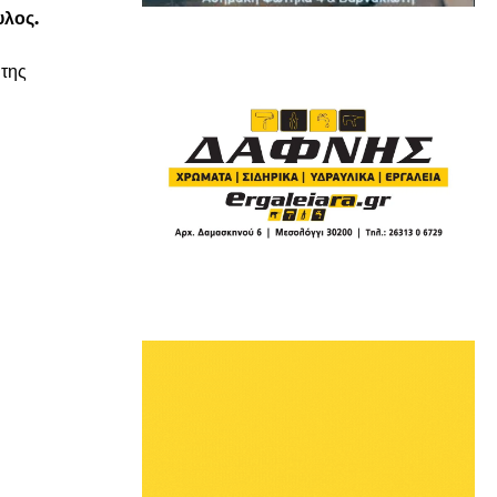
λος.
 της