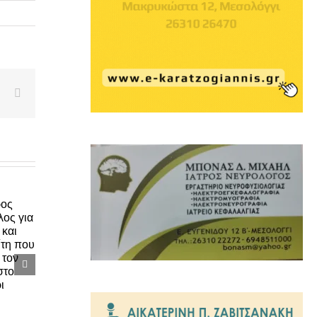
edIn
WhatsApp
Email