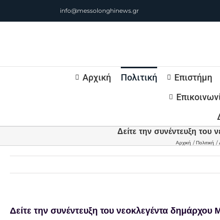
Μετάβαση
info@messolonghinews.gr
στο
περιεχόμενο
Αρχική
Πολιτική
Επιστήμη
Επικοινων
Δείτε την συνέντευξη το
Αρχική
Πολιτική
Δείτε την συνέντευξη του νεοκλεγέντα δημάρχο