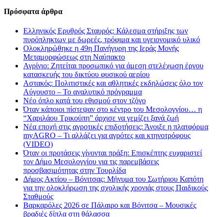
Πρόσφατα άρθρα
Ελληνικός Ερυθρός Σταυρός: Κάλεσμα στήριξης των
πυρόπληκτων με δωρεές, τρόφιμα και υγειονομικό υλικό
Ολοκληρώθηκε η 49η Πανήγυρη της Ιεράς Μονής
Μεταμορφώσεως στη Ναύπακτο
Αγρίνιο: Ζητείται προσωπικό για άμεση στελέχωση έργου
κατασκευής του δικτύου φυσικού αερίου
Αστακός: Πολιτιστικές και αθλητικές εκδηλώσεις όλο τον
Αύγουστο – Το αναλυτικό πρόγραμμα
Νέο όπλο κατά του εθισμού στον τζόγο
Όταν κάποιοι πίστεψαν στο κέντρο του Μεσολογγίου… η
“Χαριλάου Τρικούπη” άρχισε να γεμίζει ξανά ζωή
Νέα εποχή στις αγροτικές επιδοτήσεις: Άνοιξε η πλατφόρμα
myAGRO – Τι αλλάζει για αγρότες και κτηνοτρόφους
(VIDEO)
Όταν οι προτάσεις γίνονται πράξη: Επισκέπτης ευχαριστεί
τον Δήμο Μεσολογγίου για τις παρεμβάσεις
προσβασιμότητας στην Τουρλίδα
Δήμος Ακτίου – Βόνιτσας: Μήνυμα του Σωτήριου Καπότη
για την ολοκλήρωση της σχολικής χρονιάς στους Παιδικούς
Σταθμούς
Βαρκαρόλες 2026 σε Πάλαιρο και Βόνιτσα – Μουσικές
βραδιές δίπλα στη θάλασσα