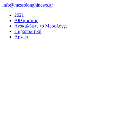
Μετάβαση
info@messolonghinews.gr
στο
2021
περιεχόμενο
Αθλητισμός
Ανακαλύψτε το Μεσολόγγι
Παραπολιτικά
Αρχείο