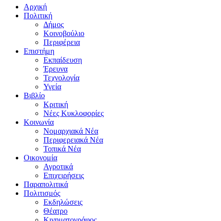
Αρχική
Πολιτική
Δήμος
Κοινοβούλιο
Περιφέρεια
Επιστήμη
Εκπαίδευση
Έρευνα
Τεχνολογία
Υγεία
Βιβλίο
Κριτική
Νέες Κυκλοφορίες
Κοινωνία
Νομαρχιακά Νέα
Περιφερειακά Νέα
Τοπικά Νέα
Οικονομία
Αγροτικά
Επιχειρήσεις
Παραπολιτικά
Πολιτισμός
Εκδηλώσεις
Θέατρο
Κινηματογράφος