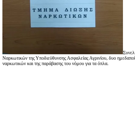
Συνελ
Ναρκωτικών της Υποδιεύθυνσης Ασφαλείας Αγρινίου, δυο ημεδαποί ά
ναρκωτικών και της παράβασης του νόμου για τα όπλα.