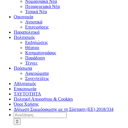
Νομαρχιακά Νέα
Περιφερειακά Νέα
Τοπικά Νέα
Οικονομία
Αγροτικά
Επιχειρήσεις
Παραπολιτικά
Πολιτισμός
Εκδηλώσεις
Θέατρο
Κινηματογράφος
Παράδοση
Τέχνες
Πρόσωπα
Αφιερώματα
Συνεντεύξεις
Αθλητισμός
Επικοινωνία
ΤΑΥΤΟΤΗΤΑ
Πολιτική Απορρήτου & Cookies
Όροι Χρήσης
Δήλωση Συμμόρφωσης με τη Σύσταση (ΕΕ) 2018/334
Αναζήτηση
για: