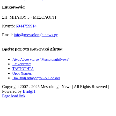
Επικοινωνία
ΣΠ. ΜΗΛΙΟΥ 3 - ΜΕΣΟΛΟΓΓΙ
Κινητό:
6944759914
Email:
info@messolonghinews.gr
Βρείτε μας στα Κοινωνικά Δίκτυα
Λίγα Λόγια για το “MessolonghiNews”
Επικοινωνία
ΤΑΥΤΟΤΗΤΑ
Όροι Χρήσης
Πολιτική Απορρήτου & Cookies
Copyright 2007 - 2025 MessolonghiNews | All Rights Reserved |
Powered by
BridgIT
YouTube
Facebook
Instagram
Page load link
Go
to
Top