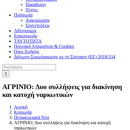
Παράδοση
Τέχνες
Πρόσωπα
Αφιερώματα
Συνεντεύξεις
Αθλητισμός
Επικοινωνία
ΤΑΥΤΟΤΗΤΑ
Πολιτική Απορρήτου & Cookies
Όροι Χρήσης
Δήλωση Συμμόρφωσης με τη Σύσταση (ΕΕ) 2018/334
Αναζήτηση
για:
ΑΓΡΙΝΙΟ: Δυο συλλήψεις για διακίνηση
και κατοχή ναρκωτικών
Αρχική
Κοινωνία
Περιφερειακά Νέα
ΑΓΡΙΝΙΟ: Δυο συλλήψεις για διακίνηση και κατοχή
ναρκωτικών