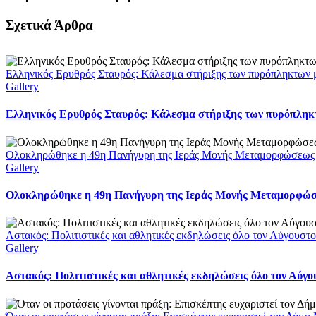
Facebook
X
LinkedIn
WhatsApp
Email
Σχετικά Άρθρα
Ελληνικός Ερυθρός Σταυρός: Κάλεσμα στήριξης των πυρόπληκτων με
Gallery
Ελληνικός Ερυθρός Σταυρός: Κάλεσμα στήριξης των πυρόπληκτω
Ολοκληρώθηκε η 49η Πανήγυρη της Ιεράς Μονής Μεταμορφώσεως
Gallery
Ολοκληρώθηκε η 49η Πανήγυρη της Ιεράς Μονής Μεταμορφώ
Αστακός: Πολιτιστικές και αθλητικές εκδηλώσεις όλο τον Αύγουστ
Gallery
Αστακός: Πολιτιστικές και αθλητικές εκδηλώσεις όλο τον Αύγ