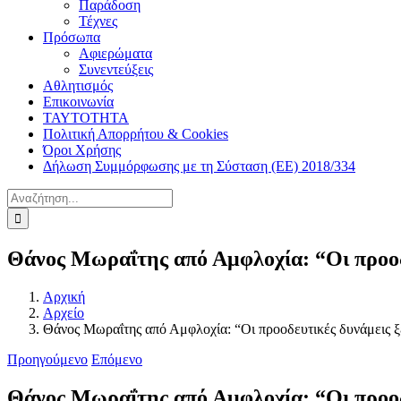
Παράδοση
Τέχνες
Πρόσωπα
Αφιερώματα
Συνεντεύξεις
Αθλητισμός
Επικοινωνία
ΤΑΥΤΟΤΗΤΑ
Πολιτική Απορρήτου & Cookies
Όροι Χρήσης
Δήλωση Συμμόρφωσης με τη Σύσταση (ΕΕ) 2018/334
Αναζήτηση
για:
Θάνος Μωραΐτης από Αμφλοχία: “Οι προοδευ
Αρχική
Αρχείο
Θάνος Μωραΐτης από Αμφλοχία: “Οι προοδευτικές δυνάμεις ξέ
Προηγούμενο
Επόμενο
Θάνος Μωραΐτης από Αμφλοχία: “Οι προοδευ