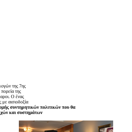
λογών της 7ης
 πορεία της
αροι. Ο ένας
ς με αισιοδοξία
ομής συντηρητικών πολιτικών που θα
ρχών και συστημάτων