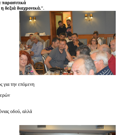
α παρασιτικά
η δεξιά διαχρονικά.
“.
ς για την επόμενη
θερών
όνιας οδού, αλλά