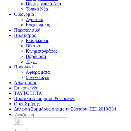
Περιφερειακά Νέα
Τοπικά Νέα
Οικονομία
Αγροτικά
Επιχειρήσεις
Παραπολιτικά
Πολιτισμός
Εκδηλώσεις
Θέατρο
Κινηματογράφος
Παράδοση
Τέχνες
Πρόσωπα
Αφιερώματα
Συνεντεύξεις
Αθλητισμός
Επικοινωνία
ΤΑΥΤΟΤΗΤΑ
Πολιτική Απορρήτου & Cookies
Όροι Χρήσης
Δήλωση Συμμόρφωσης με τη Σύσταση (ΕΕ) 2018/334
Αναζήτηση
για: