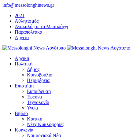
Μετάβαση
info@messolonghinews.gr
στο
2021
περιεχόμενο
Αθλητισμός
Ανακαλύψτε το Μεσολόγγι
Παραπολιτικά
Αρχείο
Αρχική
Πολιτική
Δήμος
Κοινοβούλιο
Περιφέρεια
Επιστήμη
Εκπαίδευση
Έρευνα
Τεχνολογία
Υγεία
Βιβλίο
Κριτική
Νέες Κυκλοφορίες
Κοινωνία
Νομαρχιακά Νέα