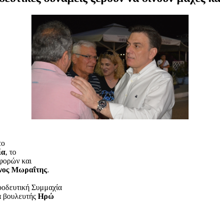
το
ία
, το
φορών και
νος Μωραΐτης
.
οδευτική Συμμαχία
α βουλευτής
Ηρώ