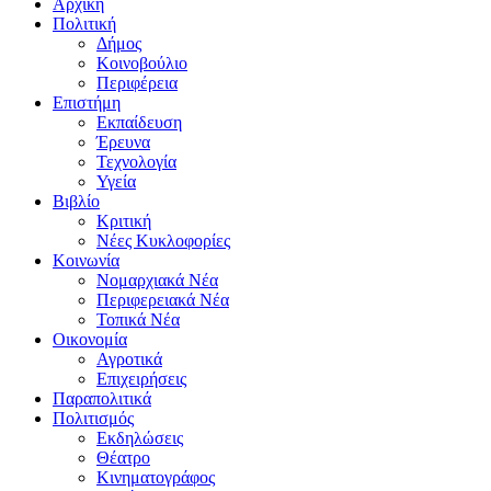
Αρχική
Πολιτική
Δήμος
Κοινοβούλιο
Περιφέρεια
Επιστήμη
Εκπαίδευση
Έρευνα
Τεχνολογία
Υγεία
Βιβλίο
Κριτική
Νέες Κυκλοφορίες
Κοινωνία
Νομαρχιακά Νέα
Περιφερειακά Νέα
Τοπικά Νέα
Οικονομία
Αγροτικά
Επιχειρήσεις
Παραπολιτικά
Πολιτισμός
Εκδηλώσεις
Θέατρο
Κινηματογράφος