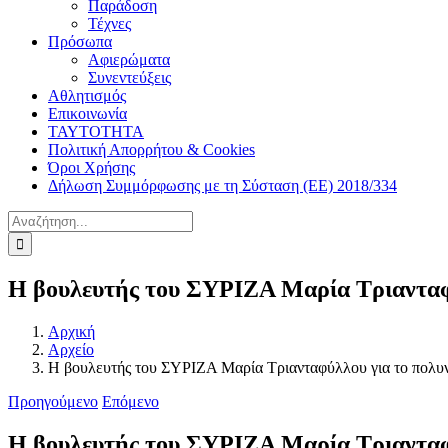
Παράδοση
Τέχνες
Πρόσωπα
Αφιερώματα
Συνεντεύξεις
Αθλητισμός
Επικοινωνία
ΤΑΥΤΟΤΗΤΑ
Πολιτική Απορρήτου & Cookies
Όροι Χρήσης
Δήλωση Συμμόρφωσης με τη Σύσταση (ΕΕ) 2018/334
Αναζήτηση
για:
Η βουλευτής του ΣΥΡΙΖΑ Μαρία Τριανταφ
Αρχική
Αρχείο
Η βουλευτής του ΣΥΡΙΖΑ Μαρία Τριανταφύλλου για το πολ
Προηγούμενο
Επόμενο
Η βουλευτής του ΣΥΡΙΖΑ Μαρία Τριανταφ