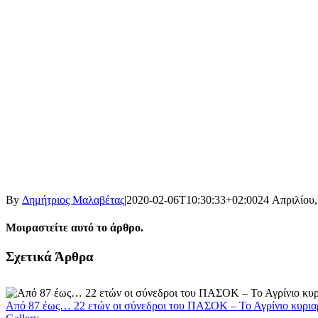
By
Δημήτριος Μαλαβέτας
|
2020-02-06T10:30:33+02:00
24 Απριλίου,
Μοιραστείτε αυτό το άρθρο.
Facebook
X
LinkedIn
WhatsApp
Email
Σχετικά Άρθρα
Από 87 έως… 22 ετών οι σύνεδροι του ΠΑΣΟΚ – Το Αγρίνιο κυρια