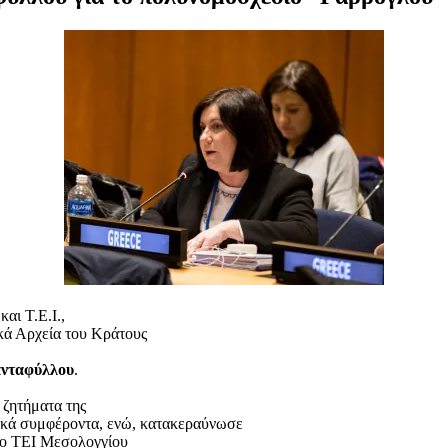
αι Τ.Ε.Ι.,
ικά Αρχεία του Κράτους
νταφύλλου
.
 ζητήματα της
ιακά συμφέροντα, ενώ, κατακεραύνωσε
το ΤΕΙ Μεσολογγίου