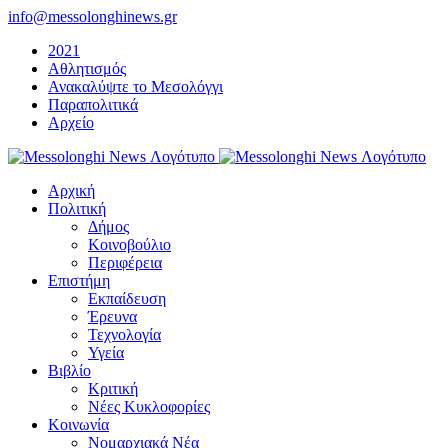
Μετάβαση
info@messolonghinews.gr
στο
2021
περιεχόμενο
Αθλητισμός
Ανακαλύψτε το Μεσολόγγι
Παραπολιτικά
Αρχείο
Αρχική
Πολιτική
Δήμος
Κοινοβούλιο
Περιφέρεια
Επιστήμη
Εκπαίδευση
Έρευνα
Τεχνολογία
Υγεία
Βιβλίο
Κριτική
Νέες Κυκλοφορίες
Κοινωνία
Νομαρχιακά Νέα