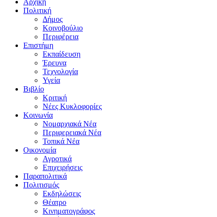
Αρχική
Πολιτική
Δήμος
Κοινοβούλιο
Περιφέρεια
Επιστήμη
Εκπαίδευση
Έρευνα
Τεχνολογία
Υγεία
Βιβλίο
Κριτική
Νέες Κυκλοφορίες
Κοινωνία
Νομαρχιακά Νέα
Περιφερειακά Νέα
Τοπικά Νέα
Οικονομία
Αγροτικά
Επιχειρήσεις
Παραπολιτικά
Πολιτισμός
Εκδηλώσεις
Θέατρο
Κινηματογράφος