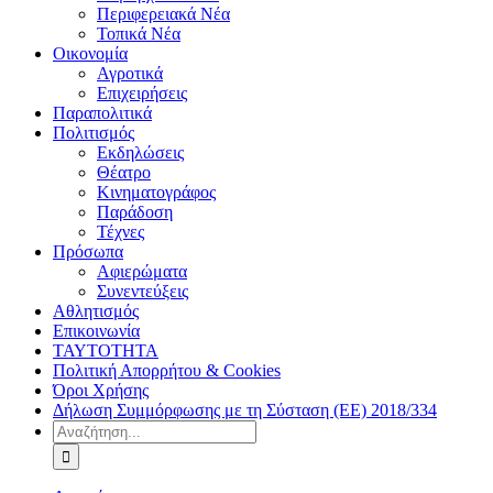
Περιφερειακά Νέα
Τοπικά Νέα
Οικονομία
Αγροτικά
Επιχειρήσεις
Παραπολιτικά
Πολιτισμός
Εκδηλώσεις
Θέατρο
Κινηματογράφος
Παράδοση
Τέχνες
Πρόσωπα
Αφιερώματα
Συνεντεύξεις
Αθλητισμός
Επικοινωνία
ΤΑΥΤΟΤΗΤΑ
Πολιτική Απορρήτου & Cookies
Όροι Χρήσης
Δήλωση Συμμόρφωσης με τη Σύσταση (ΕΕ) 2018/334
Αναζήτηση
για: