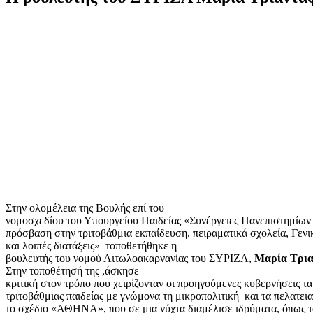
Στην ολομέλεια της Βουλής επί του
νομοσχεδίου του Υπουργείου Παιδείας «Συνέργειες Πανεπιστημίων κ
πρόσβαση στην τριτοβάθμια εκπαίδευση, πειραματικά σχολεία, Γεν
και λοιπές διατάξεις»
τοποθετήθηκε η
βουλευτής του νομού Αιτωλοακαρνανίας του ΣΥΡΙΖΑ,
Μαρία Τρια
Στην τοποθέτησή της ,άσκησε
κριτική στον τρόπο που χειρίζονταν οι προηγούμενες κυβερνήσεις τα
τριτοβάθμιας παιδείας με γνώμονα τη μικροπολιτική
και τα πελατε
το σχέδιο «ΑΘΗΝΑ», που σε μια νύχτα διαμέλισε ιδρύματα, όπως 