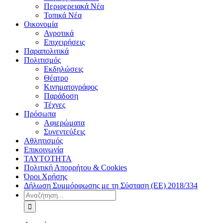
Περιφερειακά Νέα
Τοπικά Νέα
Οικονομία
Αγροτικά
Επιχειρήσεις
Παραπολιτικά
Πολιτισμός
Εκδηλώσεις
Θέατρο
Κινηματογράφος
Παράδοση
Τέχνες
Πρόσωπα
Αφιερώματα
Συνεντεύξεις
Αθλητισμός
Επικοινωνία
ΤΑΥΤΟΤΗΤΑ
Πολιτική Απορρήτου & Cookies
Όροι Χρήσης
Δήλωση Συμμόρφωσης με τη Σύσταση (ΕΕ) 2018/334
Αναζήτηση
για: