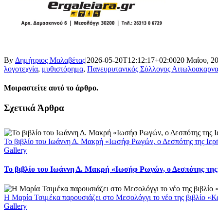
By
Δημήτριος Μαλαβέτας
|
2026-05-20T12:12:17+02:00
20 Μαΐου, 2
λογοτεχνία
,
μυθιστόρημα
,
Πανευρυτανικός Σύλλογος Αιτωλοακαρνα
Μοιραστείτε αυτό το άρθρο.
Facebook
X
LinkedIn
WhatsApp
Email
Σχετικά Άρθρα
Το βιβλίο του Ιωάννη Δ. Μακρή «Ιωσήφ Ρωγών, ο Δεσπότης της Ιε
Gallery
Το βιβλίο του Ιωάννη Δ. Μακρή «Ιωσήφ Ρωγών, ο Δεσπότης της
Η Μαρία Τσιμέκα παρουσιάζει στο Μεσολόγγι το νέο της βιβλίο «Κα
Gallery