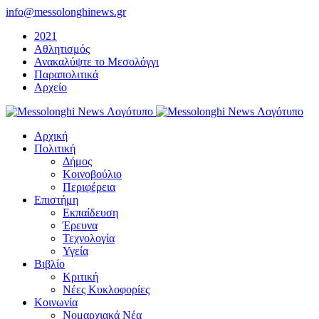
Μετάβαση
info@messolonghinews.gr
στο
2021
περιεχόμενο
Αθλητισμός
Ανακαλύψτε το Μεσολόγγι
Παραπολιτικά
Αρχείο
Αρχική
Πολιτική
Δήμος
Κοινοβούλιο
Περιφέρεια
Επιστήμη
Εκπαίδευση
Έρευνα
Τεχνολογία
Υγεία
Βιβλίο
Κριτική
Νέες Κυκλοφορίες
Κοινωνία
Νομαρχιακά Νέα