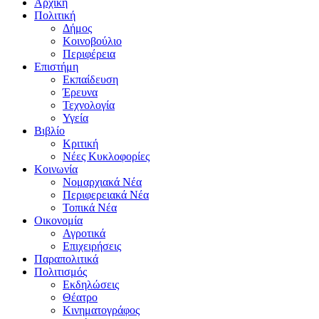
Αρχική
Πολιτική
Δήμος
Κοινοβούλιο
Περιφέρεια
Επιστήμη
Εκπαίδευση
Έρευνα
Τεχνολογία
Υγεία
Βιβλίο
Κριτική
Νέες Κυκλοφορίες
Κοινωνία
Νομαρχιακά Νέα
Περιφερειακά Νέα
Τοπικά Νέα
Οικονομία
Αγροτικά
Επιχειρήσεις
Παραπολιτικά
Πολιτισμός
Εκδηλώσεις
Θέατρο
Κινηματογράφος