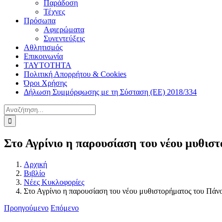
Παράδοση
Τέχνες
Πρόσωπα
Αφιερώματα
Συνεντεύξεις
Αθλητισμός
Επικοινωνία
ΤΑΥΤΟΤΗΤΑ
Πολιτική Απορρήτου & Cookies
Όροι Χρήσης
Δήλωση Συμμόρφωσης με τη Σύσταση (ΕΕ) 2018/334
Αναζήτηση
για:
Στο Αγρίνιο η παρουσίαση του νέου μυθισ
Αρχική
Βιβλίο
Νέες Κυκλοφορίες
Στο Αγρίνιο η παρουσίαση του νέου μυθιστορήματος του Πάν
Προηγούμενο
Επόμενο