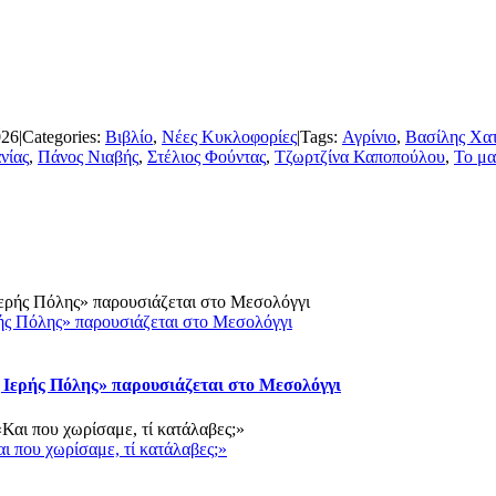
026
|
Categories:
Βιβλίο
,
Νέες Κυκλοφορίες
|
Tags:
Αγρίνιο
,
Βασίλης Χα
νίας
,
Πάνος Νιαβής
,
Στέλιος Φούντας
,
Τζωρτζίνα Καποπούλου
,
Το μα
ρής Πόλης» παρουσιάζεται στο Μεσολόγγι
 Ιερής Πόλης» παρουσιάζεται στο Μεσολόγγι
ι που χωρίσαμε, τί κατάλαβες;»