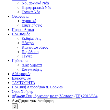
Νομαρχιακά Νέα
Περιφερειακά Νέα
Τοπικά Νέα
Οικονομία
Αγροτικά
Επιχειρήσεις
Παραπολιτικά
Πολιτισμός
Εκδηλώσεις
Θέατρο
Κινηματογράφος
Παράδοση
Τέχνες
Πρόσωπα
Αφιερώματα
Συνεντεύξεις
Αθλητισμός
Επικοινωνία
ΤΑΥΤΟΤΗΤΑ
Πολιτική Απορρήτου & Cookies
Όροι Χρήσης
Δήλωση Συμμόρφωσης με τη Σύσταση (ΕΕ) 2018/334
Αναζήτηση για: