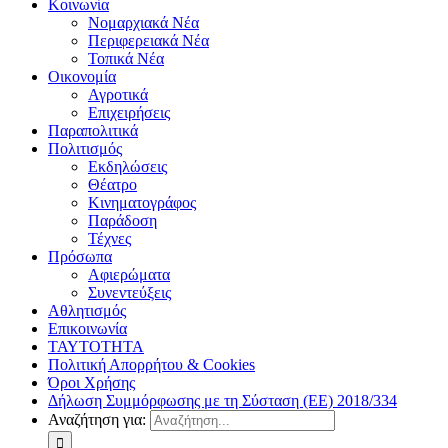
Κοινωνία
Νομαρχιακά Νέα
Περιφερειακά Νέα
Τοπικά Νέα
Οικονομία
Αγροτικά
Επιχειρήσεις
Παραπολιτικά
Πολιτισμός
Εκδηλώσεις
Θέατρο
Κινηματογράφος
Παράδοση
Τέχνες
Πρόσωπα
Αφιερώματα
Συνεντεύξεις
Αθλητισμός
Επικοινωνία
ΤΑΥΤΟΤΗΤΑ
Πολιτική Απορρήτου & Cookies
Όροι Χρήσης
Δήλωση Συμμόρφωσης με τη Σύσταση (ΕΕ) 2018/334
Αναζήτηση για: