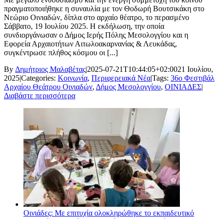
πραγματοποιήθηκε η συναυλία με τον Θοδωρή Βουτσικάκη στο
Nεώριο Οινιαδών, δίπλα στο αρχαίο θέατρο, το περασμένο
Σάββατο, 19 Ιουλίου 2025. Η εκδήλωση, την οποία
συνδιοργάνωσαν ο Δήμος Ιερής Πόλης Μεσολογγίου και η
Εφορεία Αρχαιοτήτων Αιτωλοακαρνανίας & Λευκάδας,
συγκέντρωσε πλήθος κόσμου οι [...]
By
Δημήτριος Μαλαβέτας
|
2025-07-21T10:44:05+02:00
21 Ιουλίου,
2025
|
Categories:
Κοινωνία
,
Περιφερειακά Νέα
|
Tags:
36ο Φεστιβάλ
Αρχαίου Θεάτρου Οινιαδών
,
Δήμος Μεσολογγίου
,
ΟΙΝΙΑΔΕΣ
|
Διαβάστε περισσότερα
Οινιάδες: Με επιτυχία ολοκληρώθηκε το εκπαιδευτικό