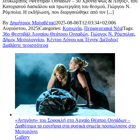
λευκώματος «Φεστιβάλ Οινιαδών – 50 Χρόνια Φως & Λόγος», του
Κατοχιανού δασκάλου και πρωτεργάτη του θεσμού, Γιώργου Ν.
Ρόμπολα. Η εκδήλωση, που διοργανώθηκε από τον [...]
By
Δημήτριος Μαλαβέτας
|
2025-08-06T12:03:34+02:00
6
Αυγούστου, 2025
|
Categories:
Κοινωνία
,
Περιφερειακά Νέα
|
Tags:
36ο Φεστιβάλ Αρχαίου Θεάτρου Οινιαδών
,
Γιώργος Ν. Ρόμπολας
,
Δήμος Μεσολογγίου
,
Κέντρο Λόγου και Τέχνης Διέξοδος
|
Διαβάστε περισσότερα
«Αντιγόνη» του Σοφοκλή στο Αρχαίο Θέατρο Οινιάδων –
Διαθέσιμα τα εισιτήρια στα φυσικά σημεία προπώλησης στο
Μεσολόγγι
Gallery