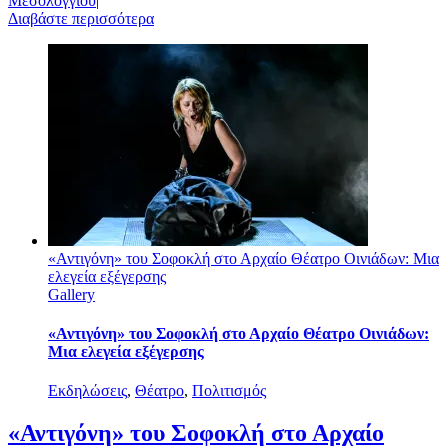
Μεσολογγίου
|
Διαβάστε περισσότερα
«Αντιγόνη» του Σοφοκλή στο Αρχαίο Θέατρο Οινιάδων: Μια
ελεγεία εξέγερσης
Gallery
«Αντιγόνη» του Σοφοκλή στο Αρχαίο Θέατρο Οινιάδων:
Μια ελεγεία εξέγερσης
Εκδηλώσεις
,
Θέατρο
,
Πολιτισμός
«Αντιγόνη» του Σοφοκλή στο Αρχαίο