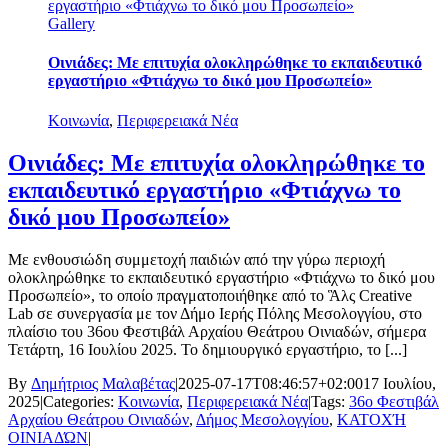
εργαστήριο «Φτιάχνω το δικό μου Προσωπείο»
Gallery
Οινιάδες: Με επιτυχία ολοκληρώθηκε το εκπαιδευτικό
εργαστήριο «Φτιάχνω το δικό μου Προσωπείο»
Κοινωνία
,
Περιφερειακά Νέα
Οινιάδες: Με επιτυχία ολοκληρώθηκε το
εκπαιδευτικό εργαστήριο «Φτιάχνω το
δικό μου Προσωπείο»
Με ενθουσιώδη συμμετοχή παιδιών από την γύρω περιοχή
ολοκληρώθηκε το εκπαιδευτικό εργαστήριο «Φτιάχνω το δικό μου
Προσωπείο», το οποίο πραγματοποιήθηκε από το Ἃλς Creative
Lab σε συνεργασία με τον Δήμο Ιερής Πόλης Μεσολογγίου, στο
πλαίσιο του 36ου Φεστιβάλ Αρχαίου Θεάτρου Οινιαδών, σήμερα
Τετάρτη, 16 Ιουλίου 2025. Το δημιουργικό εργαστήριο, το [...]
By
Δημήτριος Μαλαβέτας
|
2025-07-17T08:46:57+02:00
17 Ιουλίου,
2025
|
Categories:
Κοινωνία
,
Περιφερειακά Νέα
|
Tags:
36ο Φεστιβάλ
Αρχαίου Θεάτρου Οινιαδών
,
Δήμος Μεσολογγίου
,
ΚΑΤΟΧΉ
ΟΙΝΙΑΔΏΝ
|