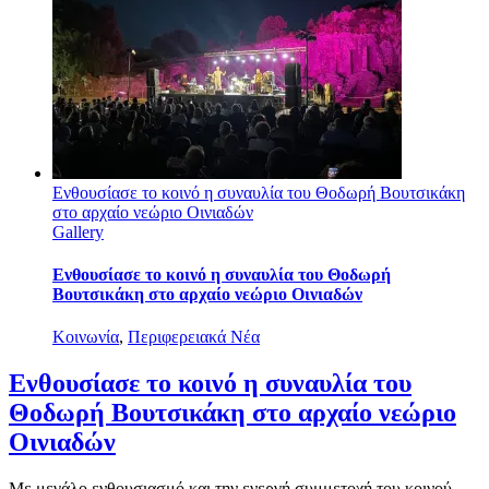
Ενθουσίασε το κοινό η συναυλία του Θοδωρή Βουτσικάκη
στο αρχαίο νεώριο Οινιαδών
Gallery
Ενθουσίασε το κοινό η συναυλία του Θοδωρή
Βουτσικάκη στο αρχαίο νεώριο Οινιαδών
Κοινωνία
,
Περιφερειακά Νέα
Ενθουσίασε το κοινό η συναυλία του
Θοδωρή Βουτσικάκη στο αρχαίο νεώριο
Οινιαδών
Με μεγάλο ενθουσιασμό και την ενεργή συμμετοχή του κοινού