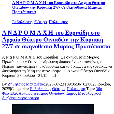
Α Ν Δ Ρ Ο Μ Α Χ Η του Ευριπίδη στο Αρχαίο Θέατρο
Οινιαδών την Κυριακή 27/7 σε σκηνοθεσία Μαρίας
Πρωτόπαππα
Εκδηλώσεις
,
Θέατρο
,
Πολιτισμός
Α Ν Δ Ρ Ο Μ Α Χ Η του Ευριπίδη στο
Αρχαίο Θέατρο Οινιαδών την Κυριακή
27/7 σε σκηνοθεσία Μαρίας Πρωτόπαππα
Α Ν Δ Ρ Ο Μ Α Χ Η του Ευριπίδη Σε σκηνοθεσία Μαρίας
Πρωτόπαππα ~ Όταν η ανθρώπινη δικαιοσύνη αποτυγχάνει, η
Νέμεση επαναφέρει την ισορροπία και το δικαίωμα της γυναίκας να
διεκδικήσει τη θέση της στον κόσμο ~ Αρχαίο Θέατρο Οινιαδών
Κυριακή 27 Ιουλίου - 21.15 [...]
By
Δημήτριος Μαλαβέτας
|
2025-07-23T09:06:36+02:00
23 Ιουλίου,
2025
|
Categories:
Εκδηλώσεις
,
Θέατρο
,
Πολιτισμός
|
Tags:
36ο
Φεστιβάλ Αρχαίου Θεάτρου Οινιαδών
,
Δήμος Μεσολογγίου
|
Διαβάστε περισσότερα