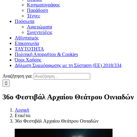
Κινηματογράφος
Παράδοση
Τέχνες
Πρόσωπα
Αφιερώματα
Συνεντεύξεις
Αθλητισμός
Επικοινωνία
ΤΑΥΤΟΤΗΤΑ
Πολιτική Απορρήτου & Cookies
Όροι Χρήσης
Δήλωση Συμμόρφωσης με τη Σύσταση (ΕΕ) 2018/334
Αναζήτηση για:
36ο Φεστιβάλ Αρχαίου Θεάτρου Οινιαδών
Αρχική
Ετικέτα:
36ο Φεστιβάλ Αρχαίου Θεάτρου Οινιαδών