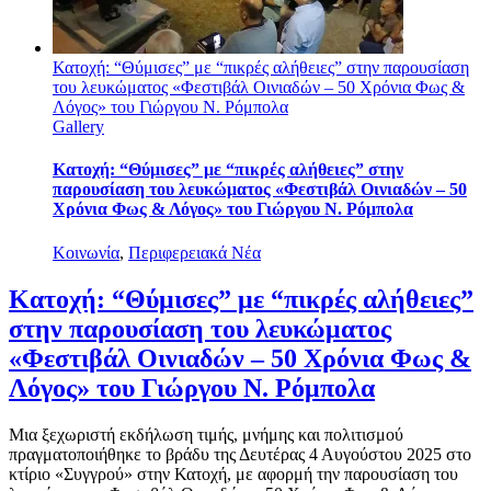
Κατοχή: “Θύμισες” με “πικρές αλήθειες” στην παρουσίαση
του λευκώματος «Φεστιβάλ Οινιαδών – 50 Χρόνια Φως &
Λόγος» του Γιώργου Ν. Ρόμπολα
Gallery
Κατοχή: “Θύμισες” με “πικρές αλήθειες” στην
παρουσίαση του λευκώματος «Φεστιβάλ Οινιαδών – 50
Χρόνια Φως & Λόγος» του Γιώργου Ν. Ρόμπολα
Κοινωνία
,
Περιφερειακά Νέα
Κατοχή: “Θύμισες” με “πικρές αλήθειες”
στην παρουσίαση του λευκώματος
«Φεστιβάλ Οινιαδών – 50 Χρόνια Φως &
Λόγος» του Γιώργου Ν. Ρόμπολα
Μια ξεχωριστή εκδήλωση τιμής, μνήμης και πολιτισμού
πραγματοποιήθηκε το βράδυ της Δευτέρας 4 Αυγούστου 2025 στο
κτίριο «Συγγρού» στην Κατοχή, με αφορμή την παρουσίαση του