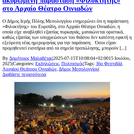
ακυρωμένη παράσταση «Φιλοκτήτης»
στο Αρχαίο Θέατρο Οινιαδών
Ο Δήμος Ιερής Πόλης Μεσολογγίου ενημερώνει ότι η παράσταση
«Φιλοκτήτης» του Ευριπίδη, στο Αρχαίο Θέατρο Οινιαδών, η
οποία είχε αναβληθεί εξαιτίας πυρκαγιάς, ματαιώνεται οριστικά,
καθώς εξαιτίας των υποχρεώσεων του θιάσου δεν κατέστη εφικτή η
εξεύρεση νέας ημερομηνίας για την παράταση. Όσοι είχαν
προμηθευτεί εισιτήρια από τα σημεία προπώλησης, μπορούν [...]
By
Δημήτριος Μαλαβέτας
|
2025-07-15T10:08:04+02:00
15 Ιουλίου,
2025
|
Categories:
Εκδηλώσεις
,
Πολιτισμός
|
Tags:
36ο Φεστιβάλ
Αρχαίου Θεάτρου Οινιαδών
,
Δήμος Μεσολογγίου
|
Διαβάστε περισσότερα