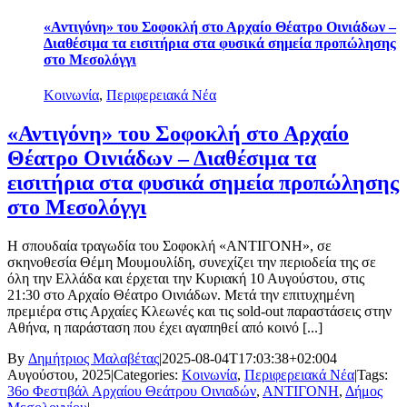
«Αντιγόνη» του Σοφοκλή στο Αρχαίο Θέατρο Οινιάδων –
Διαθέσιμα τα εισιτήρια στα φυσικά σημεία προπώλησης
στο Μεσολόγγι
Κοινωνία
,
Περιφερειακά Νέα
«Αντιγόνη» του Σοφοκλή στο Αρχαίο
Θέατρο Οινιάδων – Διαθέσιμα τα
εισιτήρια στα φυσικά σημεία προπώλησης
στο Μεσολόγγι
Η σπουδαία τραγωδία του Σοφοκλή «ΑΝΤΙΓΟΝΗ», σε
σκηνοθεσία Θέμη Μουμουλίδη, συνεχίζει την περιοδεία της σε
όλη την Ελλάδα και έρχεται την Κυριακή 10 Αυγούστου, στις
21:30 στο Αρχαίο Θέατρο Οινιάδων. Μετά την επιτυχημένη
πρεμιέρα στις Αρχαίες Κλεωνές και τις sold-out παραστάσεις στην
Αθήνα, η παράσταση που έχει αγαπηθεί από κοινό [...]
By
Δημήτριος Μαλαβέτας
|
2025-08-04T17:03:38+02:00
4
Αυγούστου, 2025
|
Categories:
Κοινωνία
,
Περιφερειακά Νέα
|
Tags:
36ο Φεστιβάλ Αρχαίου Θεάτρου Οινιαδών
,
ΑΝΤΙΓΟΝΗ
,
Δήμος