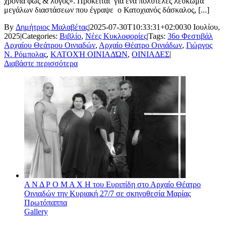
χρόνια φώς & λόγος». Πρόκειται για ένα πολυτελές λεύκωμα
μεγάλων διαστάσεων που έγραψε ο Κατοχιανός δάσκαλος, [...]
By
Δημήτριος Μαλαβέτας
|
2025-07-30T10:33:31+02:00
30 Ιουλίου,
2025
|
Categories:
Βιβλίο
,
Νέες Κυκλοφορίες
|
Tags:
36ο Φεστιβάλ
Αρχαίου Θεάτρου Οινιαδών
,
Αρχαίο Θέατρο Οινιάδων
,
Γιώργος
Ν. Ρόμπολας
,
ΚΑΤΟΧΉ ΟΙΝΙΑΔΏΝ
,
ΟΙΝΙΑΔΕΣ
|
Διαβάστε περισσότερα
Α Ν Δ Ρ Ο Μ Α Χ Η του Ευριπίδη στο Αρχαίο Θέατρο
Οινιαδών την Κυριακή 27/7 σε σκηνοθεσία Μαρίας
Πρωτόπαππα
Gallery