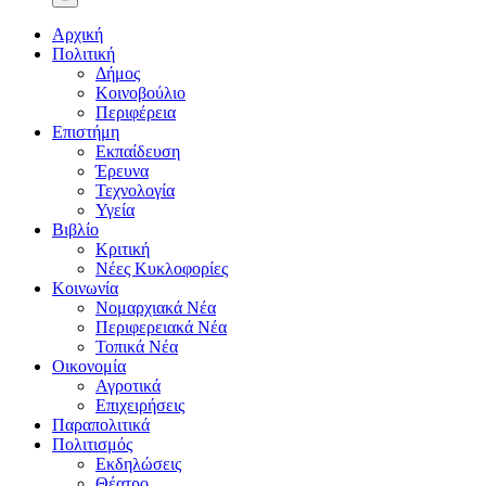
Αρχική
Πολιτική
Δήμος
Κοινοβούλιο
Περιφέρεια
Επιστήμη
Εκπαίδευση
Έρευνα
Τεχνολογία
Υγεία
Βιβλίο
Κριτική
Νέες Κυκλοφορίες
Κοινωνία
Νομαρχιακά Νέα
Περιφερειακά Νέα
Τοπικά Νέα
Οικονομία
Αγροτικά
Επιχειρήσεις
Παραπολιτικά
Πολιτισμός
Εκδηλώσεις
Θέατρο