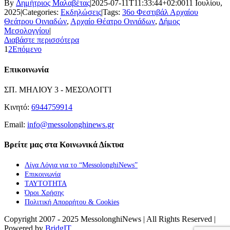
By
Δημήτριος Μαλαβέτας
|
2025-07-11T11:33:44+02:00
11 Ιουλίου,
2025
|
Categories:
Εκδηλώσεις
|
Tags:
36ο Φεστιβάλ Αρχαίου
Θεάτρου Οινιαδών
,
Αρχαίο Θέατρο Οινιάδων
,
Δήμος
Μεσολογγίου
|
Διαβάστε περισσότερα
1
2
Επόμενο
Επικοινωνία
ΣΠ. ΜΗΛΙΟΥ 3 - ΜΕΣΟΛΟΓΓΙ
Κινητό:
6944759914
Email:
info@messolonghinews.gr
Βρείτε μας στα Κοινωνικά Δίκτυα
Λίγα Λόγια για το “MessolonghiNews”
Επικοινωνία
ΤΑΥΤΟΤΗΤΑ
Όροι Χρήσης
Πολιτική Απορρήτου & Cookies
Copyright 2007 - 2025 MessolonghiNews | All Rights Reserved |
Powered by
BridgIT