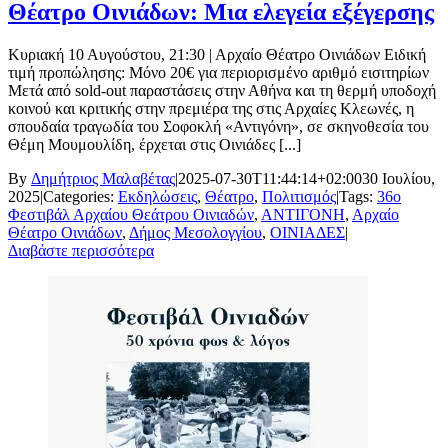
Θέατρο Οινιάδων: Μια ελεγεία εξέγερσης
Κυριακή 10 Αυγούστου, 21:30 | Αρχαίο Θέατρο Οινιάδων Ειδική
τιμή προπώλησης: Μόνο 20€ για περιορισμένο αριθμό εισιτηρίων
Μετά από sold-out παραστάσεις στην Αθήνα και τη θερμή υποδοχή
κοινού και κριτικής στην πρεμιέρα της στις Αρχαίες Κλεωνές, η
σπουδαία τραγωδία του Σοφοκλή «Αντιγόνη», σε σκηνοθεσία του
Θέμη Μουμουλίδη, έρχεται στις Οινιάδες [...]
By
Δημήτριος Μαλαβέτας
|
2025-07-30T11:44:14+02:00
30 Ιουλίου,
2025
|
Categories:
Εκδηλώσεις
,
Θέατρο
,
Πολιτισμός
|
Tags:
36ο
Φεστιβάλ Αρχαίου Θεάτρου Οινιαδών
,
ΑΝΤΙΓΟΝΗ
,
Αρχαίο
Θέατρο Οινιάδων
,
Δήμος Μεσολογγίου
,
ΟΙΝΙΑΔΕΣ
|
Διαβάστε περισσότερα