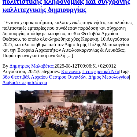
πολιτιστικής κληρονομιάς και σύγχρονης
καλλιτεχνικής δημιουργίας
Έντονα χειροκροτήματα, καλλιτεχνικές συγκινήσεις και πλούσιες
πολιτιστικές εμπειρίες που συνέδεσαν παράδοση και σύγχρονη
δημιουργία, πρόσφερε και φέτος το 36ο Φεστιβάλ Αρχαίου
Θεάτρου, το οποίο ολοκληρώθηκε χθες Κυριακή, 10 Αυγούστου
2025, και υλοποιήθηκε από τον Δήμο Ιερής Πόλης Μεσολογγίου
και την Εφορεία Αρχαιοτήτων Αιτωλοακαρνανίας & Λευκάδας.
Παρά την αναγκαστική αναβολή [...]
By
Δημήτριος Μαλαβέτας
|
2025-08-12T09:06:51+02:00
12
Αυγούστου, 2025
|
Categories:
Κοινωνία
,
Περιφερειακά Νέα
|
Tags:
36ο Φεστιβάλ Αρχαίου Θεάτρου Οινιαδών
,
Δήμος Μεσολογγίου
|
Διαβάστε περισσότερα