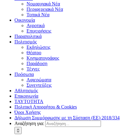
Νομαρχιακά Νέα
Περιφερειακά Νέα
Τοπικά Νέα
Οικονομία
Αγροτικά
Επιχειρήσεις
Παραπολιτικά
Πολιτισμός
Εκδηλώσεις
Θέατρο
Κινηματογράφος
Παράδοση
Τέχνες
Πρόσωπα
Αφιερώματα
Συνεντεύξεις
Αθλητισμός
Επικοινωνία
ΤΑΥΤΟΤΗΤΑ
Πολιτική Απορρήτου & Cookies
Όροι Χρήσης
Δήλωση Συμμόρφωσης με τη Σύσταση (ΕΕ) 2018/334
Αναζήτηση για: