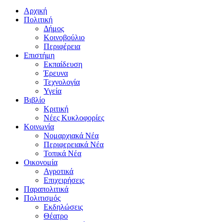
Αρχική
Πολιτική
Δήμος
Κοινοβούλιο
Περιφέρεια
Επιστήμη
Εκπαίδευση
Έρευνα
Τεχνολογία
Υγεία
Βιβλίο
Κριτική
Νέες Κυκλοφορίες
Κοινωνία
Νομαρχιακά Νέα
Περιφερειακά Νέα
Τοπικά Νέα
Οικονομία
Αγροτικά
Επιχειρήσεις
Παραπολιτικά
Πολιτισμός
Εκδηλώσεις
Θέατρο