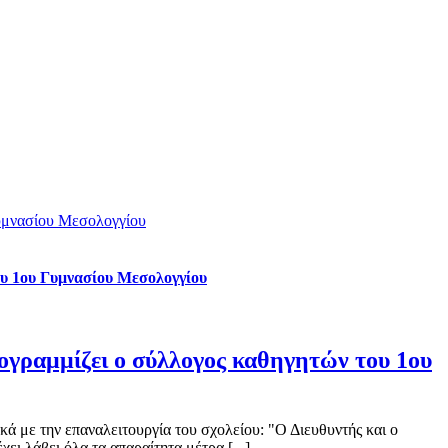
Γυμνασίου Μεσολογγίου
ου 1ου Γυμνασίου Μεσολογγίου
ογραμμίζει ο σύλλογος καθηγητών του 1ου
 με την επαναλειτουργία του σχολείου: "Ο Διευθυντής και ο
ι λάβει όλα τα απαραίτητα μέτρα [...]