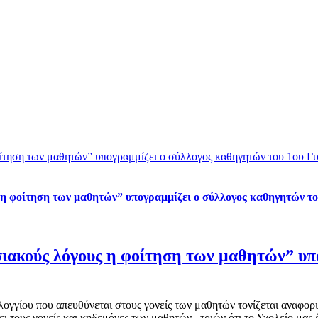
φοίτηση των μαθητών” υπογραμμίζει ο σύλλογος καθηγητών του 1ου 
 η φοίτηση των μαθητών” υπογραμμίζει ο σύλλογος καθηγητών τ
ιακούς λόγους η φοίτηση των μαθητών” υπ
γίου που απευθύνεται στους γονείς των μαθητών τονίζεται αναφορικά
υς γονείς και κηδεμόνες των μαθητών –τριών ότι το Σχολείο μας έχε