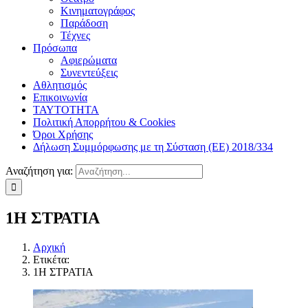
Κινηματογράφος
Παράδοση
Τέχνες
Πρόσωπα
Αφιερώματα
Συνεντεύξεις
Αθλητισμός
Επικοινωνία
ΤΑΥΤΟΤΗΤΑ
Πολιτική Απορρήτου & Cookies
Όροι Χρήσης
Δήλωση Συμμόρφωσης με τη Σύσταση (ΕΕ) 2018/334
Αναζήτηση για:
1Η ΣΤΡΑΤΙΑ
Αρχική
Ετικέτα:
1Η ΣΤΡΑΤΙΑ