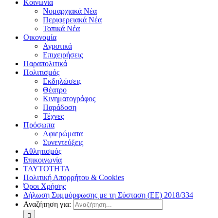
Κοινωνία
Νομαρχιακά Νέα
Περιφερειακά Νέα
Τοπικά Νέα
Οικονομία
Αγροτικά
Επιχειρήσεις
Παραπολιτικά
Πολιτισμός
Εκδηλώσεις
Θέατρο
Κινηματογράφος
Παράδοση
Τέχνες
Πρόσωπα
Αφιερώματα
Συνεντεύξεις
Αθλητισμός
Επικοινωνία
ΤΑΥΤΟΤΗΤΑ
Πολιτική Απορρήτου & Cookies
Όροι Χρήσης
Δήλωση Συμμόρφωσης με τη Σύσταση (ΕΕ) 2018/334
Αναζήτηση για: