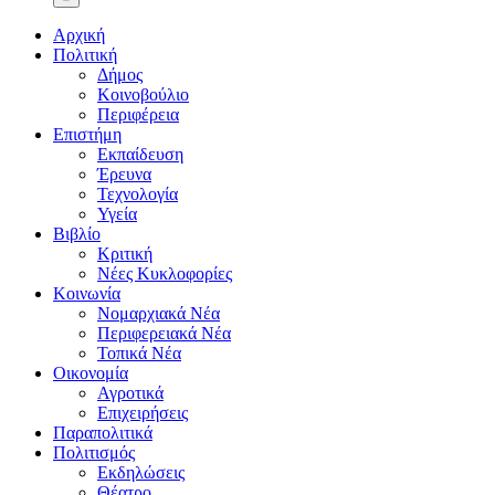
Αρχική
Πολιτική
Δήμος
Κοινοβούλιο
Περιφέρεια
Επιστήμη
Εκπαίδευση
Έρευνα
Τεχνολογία
Υγεία
Βιβλίο
Κριτική
Νέες Κυκλοφορίες
Κοινωνία
Νομαρχιακά Νέα
Περιφερειακά Νέα
Τοπικά Νέα
Οικονομία
Αγροτικά
Επιχειρήσεις
Παραπολιτικά
Πολιτισμός
Εκδηλώσεις
Θέατρο