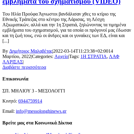
εμβλήματα του σχηματισμού (VIDEO)
Του Ηλία Προύφα Άγνωστοι βανδάλισαν χθες το κτίριο της
Εθνικής Τράπεζας στο κέντρο της Λάρισας, τη Λέσχη
Αξιωματικών, αλλά και την 1η Στρατιά, ξηλώνοντας τα τιμημένα
εμβλήματα του σχηματισμού, για τα οποία οι πρόγονοί μας έδωσαν
και τη ζωή τους, ενώ οι άνδρες και οι γυναίκες των ΕΔ, είναι και
[...]
By
Δημήτριος Μαλαβέτας
|
2022-03-14T11:23:38+02:00
14
Μαρτίου, 2022
|
Categories:
Αρχείο
|
Tags:
1Η ΣΤΡΑΤΙΑ
,
ΛΑΦ
ΛΑΡΙΣΑΣ
|
Διαβάστε περισσότερα
Επικοινωνία
ΣΠ. ΜΗΛΙΟΥ 3 - ΜΕΣΟΛΟΓΓΙ
Κινητό:
6944759914
Email:
info@messolonghinews.gr
Βρείτε μας στα Κοινωνικά Δίκτυα