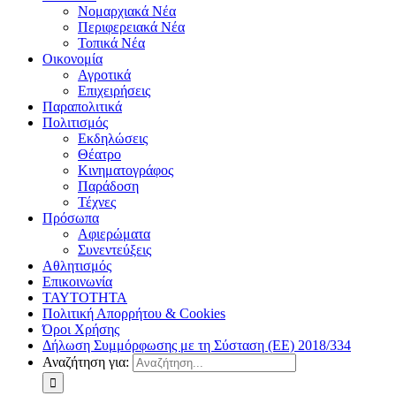
Νομαρχιακά Νέα
Περιφερειακά Νέα
Τοπικά Νέα
Οικονομία
Αγροτικά
Επιχειρήσεις
Παραπολιτικά
Πολιτισμός
Εκδηλώσεις
Θέατρο
Κινηματογράφος
Παράδοση
Τέχνες
Πρόσωπα
Αφιερώματα
Συνεντεύξεις
Αθλητισμός
Επικοινωνία
ΤΑΥΤΟΤΗΤΑ
Πολιτική Απορρήτου & Cookies
Όροι Χρήσης
Δήλωση Συμμόρφωσης με τη Σύσταση (ΕΕ) 2018/334
Αναζήτηση για: