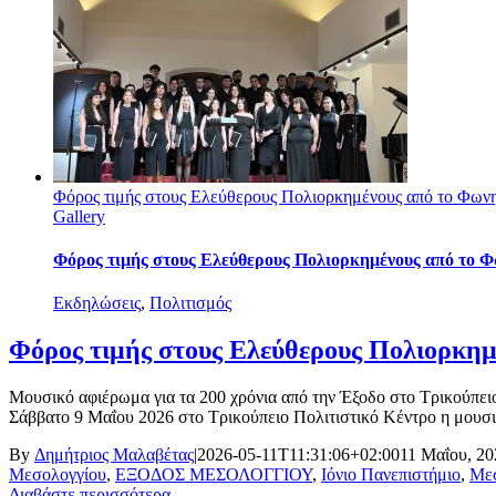
Φόρος τιμής στους Ελεύθερους Πολιορκημένους από το Φωνη
Gallery
Φόρος τιμής στους Ελεύθερους Πολιορκημένους από το Φ
Εκδηλώσεις
,
Πολιτισμός
Φόρος τιμής στους Ελεύθερους Πολιορκημ
Μουσικό αφιέρωμα για τα 200 χρόνια από την Έξοδο στο Τρικούπει
Σάββατο 9 Μαΐου 2026 στο Τρικούπειο Πολιτιστικό Κέντρο η μουσικ
By
Δημήτριος Μαλαβέτας
|
2026-05-11T11:31:06+02:00
11 Μαΐου, 20
Μεσολογγίου
,
ΕΞΟΔΟΣ ΜΕΣΟΛΟΓΓΙΟΥ
,
Ιόνιο Πανεπιστήμιο
,
Μεσ
Διαβάστε περισσότερα