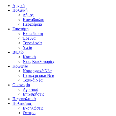
Αρχική
Πολιτική
Δήμος
Κοινοβούλιο
Περιφέρεια
Επιστήμη
Εκπαίδευση
Έρευνα
Τεχνολογία
Υγεία
Βιβλίο
Κριτική
Νέες Κυκλοφορίες
Κοινωνία
Νομαρχιακά Νέα
Περιφερειακά Νέα
Τοπικά Νέα
Οικονομία
Αγροτικά
Επιχειρήσεις
Παραπολιτικά
Πολιτισμός
Εκδηλώσεις
Θέατρο