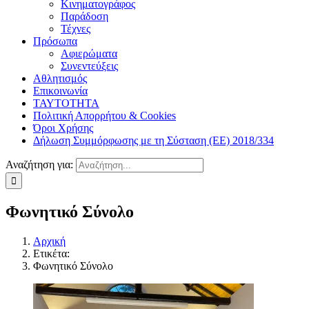
Κινηματογράφος
Παράδοση
Τέχνες
Πρόσωπα
Αφιερώματα
Συνεντεύξεις
Αθλητισμός
Επικοινωνία
ΤΑΥΤΟΤΗΤΑ
Πολιτική Απορρήτου & Cookies
Όροι Χρήσης
Δήλωση Συμμόρφωσης με τη Σύσταση (ΕΕ) 2018/334
Αναζήτηση για:
Φωνητικό Σύνολο
Αρχική
Ετικέτα:
Φωνητικό Σύνολο