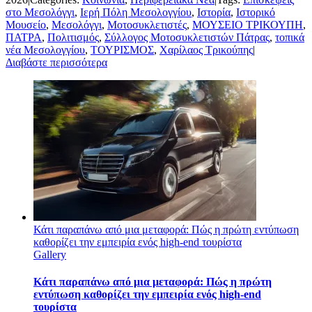
στο Μεσολόγγι
,
Ιερή Πόλη Μεσολογγίου
,
Ιστορία
,
Ιστορικό
Μουσείο
,
Μεσολόγγι
,
Μοτοσυκλετιστές
,
ΜΟΥΣΕΙΟ ΤΡΙΚΟΥΠΗ
,
ΠΑΤΡΑ
,
Πολιτισμός
,
Σύλλογος Μοτοσυκλετιστών Πάτρας
,
τοπικά
νέα Μεσολογγίου
,
ΤΟΥΡΙΣΜΟΣ
,
Χαρίλαος Τρικούπης
|
Διαβάστε περισσότερα
Κάτι παραπάνω από μια μεταφορά: Πώς η πρώτη εντύπωση
καθορίζει την εμπειρία ενός high-end τουρίστα
Gallery
Κάτι παραπάνω από μια μεταφορά: Πώς η πρώτη
εντύπωση καθορίζει την εμπειρία ενός high-end
τουρίστα