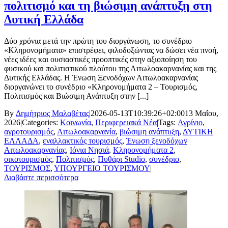
πολιτισμό και τη βιώσιμη ανάπτυξη στη
Δυτική Ελλάδα
Δύο χρόνια μετά την πρώτη του διοργάνωση, το συνέδριο
«Κληρονομήματα» επιστρέφει, φιλοδοξώντας να δώσει νέα πνοή,
νέες ιδέες και ουσιαστικές προοπτικές στην αξιοποίηση του
φυσικού και πολιτιστικού πλούτου της Αιτωλοακαρνανίας και της
Δυτικής Ελλάδας. Η Ένωση Ξενοδόχων Αιτωλοακαρνανίας
διοργανώνει το συνέδριο «Κληρονομήματα 2 – Τουρισμός,
Πολιτισμός και Βιώσιμη Ανάπτυξη στην [...]
By
Δημήτριος Μαλαβέτας
|
2026-05-13T10:39:26+02:00
13 Μαΐου,
2026
|
Categories:
Κοινωνία
,
Περιφερειακά Νέα
|
Tags:
Αγρίνιο
,
αγροτουρισμός
,
Αιτωλοακαρνανία
,
βιώσιμη ανάπτυξη
,
ΔΥΤΙΚΗ
ΕΛΛΑΔΑ
,
εναλλακτικός τουρισμός
,
Ένωση ξενοδόχων
Αιτωλοακαρνανίας
,
Ιόνια Νησιά
,
Κληρονομήματα 2
,
οικοτουρισμός
,
Πολιτισμός
,
Πυθάρι Studio
,
συνέδριο
,
ΤΟΥΡΙΣΜΟΣ
,
ΥΠΟΥΡΓΕΙΟ ΤΟΥΡΙΣΜΟΥ
|
Διαβάστε περισσότερα