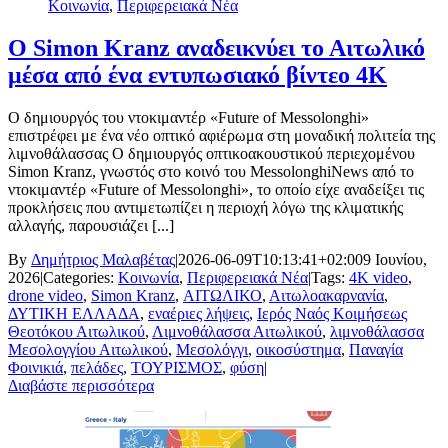
Κοινωνία
,
Περιφερειακά Νέα
Ο Simon Kranz αναδεικνύει το Αιτωλικό
μέσα από ένα εντυπωσιακό βίντεο 4K
Ο δημιουργός του ντοκιμαντέρ «Future of Messolonghi»
επιστρέφει με ένα νέο οπτικό αφιέρωμα στη μοναδική πολιτεία της
λιμνοθάλασσας Ο δημιουργός οπτικοακουστικού περιεχομένου
Simon Kranz, γνωστός στο κοινό του MessolonghiNews από το
ντοκιμαντέρ «Future of Messolonghi», το οποίο είχε αναδείξει τις
προκλήσεις που αντιμετωπίζει η περιοχή λόγω της κλιματικής
αλλαγής, παρουσιάζει [...]
By
Δημήτριος Μαλαβέτας
|
2026-06-09T10:13:41+02:00
9 Ιουνίου,
2026
|
Categories:
Κοινωνία
,
Περιφερειακά Νέα
|
Tags:
4K video
,
drone video
,
Simon Kranz
,
ΑΙΤΩΛΙΚΟ
,
Αιτωλοακαρνανία
,
ΔΥΤΙΚΗ ΕΛΛΑΔΑ
,
εναέριες λήψεις
,
Ιερός Ναός Κοιμήσεως
Θεοτόκου Αιτωλικού
,
Λιμνοθάλασσα Αιτωλικού
,
λιμνοθάλασσα
Μεσολογγίου Αιτωλικού
,
Μεσολόγγι
,
οικοσύστημα
,
Παναγία
Φοινικιά
,
πελάδες
,
ΤΟΥΡΙΣΜΟΣ
,
φύση
|
Διαβάστε περισσότερα