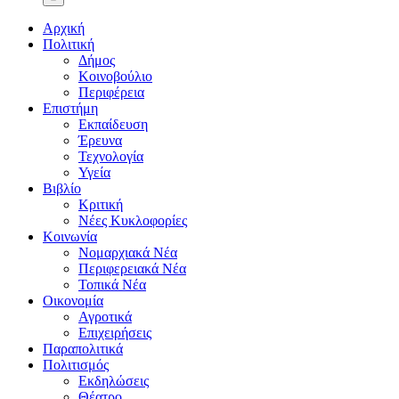
Αρχική
Πολιτική
Δήμος
Κοινοβούλιο
Περιφέρεια
Επιστήμη
Εκπαίδευση
Έρευνα
Τεχνολογία
Υγεία
Βιβλίο
Κριτική
Νέες Κυκλοφορίες
Κοινωνία
Νομαρχιακά Νέα
Περιφερειακά Νέα
Τοπικά Νέα
Οικονομία
Αγροτικά
Επιχειρήσεις
Παραπολιτικά
Πολιτισμός
Εκδηλώσεις
Θέατρο