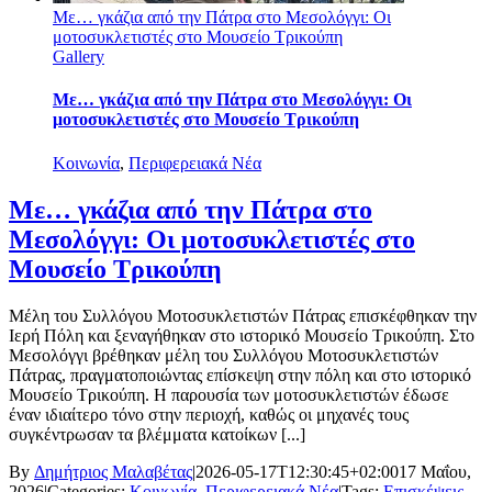
Με… γκάζια από την Πάτρα στο Μεσολόγγι: Οι
μοτοσυκλετιστές στο Μουσείο Τρικούπη
Gallery
Με… γκάζια από την Πάτρα στο Μεσολόγγι: Οι
μοτοσυκλετιστές στο Μουσείο Τρικούπη
Κοινωνία
,
Περιφερειακά Νέα
Με… γκάζια από την Πάτρα στο
Μεσολόγγι: Οι μοτοσυκλετιστές στο
Μουσείο Τρικούπη
Μέλη του Συλλόγου Μοτοσυκλετιστών Πάτρας επισκέφθηκαν την
Ιερή Πόλη και ξεναγήθηκαν στο ιστορικό Μουσείο Τρικούπη. Στο
Μεσολόγγι βρέθηκαν μέλη του Συλλόγου Μοτοσυκλετιστών
Πάτρας, πραγματοποιώντας επίσκεψη στην πόλη και στο ιστορικό
Μουσείο Τρικούπη. Η παρουσία των μοτοσυκλετιστών έδωσε
έναν ιδιαίτερο τόνο στην περιοχή, καθώς οι μηχανές τους
συγκέντρωσαν τα βλέμματα κατοίκων [...]
By
Δημήτριος Μαλαβέτας
|
2026-05-17T12:30:45+02:00
17 Μαΐου,
2026
|
Categories:
Κοινωνία
,
Περιφερειακά Νέα
|
Tags:
Επισκέψεις