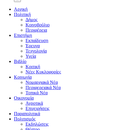
Αρχική
Πολιτική
Δήμος
Κοινοβούλιο
Περιφέρεια
Επιστήμη
Εκπαίδευση
Έρευνα
Τεχνολογία
Υγεία
Βιβλίο
Κριτική
Νέες Κυκλοφορίες
Κοινωνία
Νομαρχιακά Νέα
Περιφερειακά Νέα
Τοπικά Νέα
Οικονομία
Αγροτικά
Επιχειρήσεις
Παραπολιτικά
Πολιτισμός
Εκδηλώσεις
Θέατρο