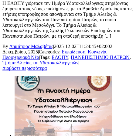
Η ΕΛΟΠΥ γιόρτασε την Ημέρα Υδατοκαλλιέργειας στηρίζοντας
έμπρακτα τους νέους επιστήμονες, με τα Βραβεία Αριστείας και τις
ετήσιες υποτροφίες που απονέμονται στο Τμήμα Αλιείας &
Υδατοκαλλιεργειών του Πανεπιστημίου Πατρών, το οποίο
λειτουργεί στο Μεσολόγγι. Το Τμήμα Αλιείας &
Υδατοκαλλιεργειών της Σχολής Γεωπονικών Επιστημών του
Πανεπιστημίου Πατρών, με τη σταθερή υποστήριξη [...]
By
Δημήτριος Μαλαβέτας
|
2025-12-02T11:24:45+02:00
2
Δεκεμβρίου, 2025
|
Categories:
Εκπαίδευση
,
Κοινωνία
,
Περιφερειακά Νέα
|
Tags:
ΕΛΟΠΥ
,
ΠΑΝΕΠΙΣΤΗΜΙΟ ΠΑΤΡΩΝ
,
Τμήμα Αλιείας και Υδατοκαλλιεργειών
|
Διαβάστε περισσότερα