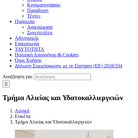
Κινηματογράφος
Παράδοση
Τέχνες
Πρόσωπα
Αφιερώματα
Συνεντεύξεις
Αθλητισμός
Επικοινωνία
ΤΑΥΤΟΤΗΤΑ
Πολιτική Απορρήτου & Cookies
Όροι Χρήσης
Δήλωση Συμμόρφωσης με τη Σύσταση (ΕΕ) 2018/334
Αναζήτηση για:
Τμήμα Αλιείας και Υδατοκαλλιεργειών
Αρχική
Ετικέτα:
Τμήμα Αλιείας και Υδατοκαλλιεργειών