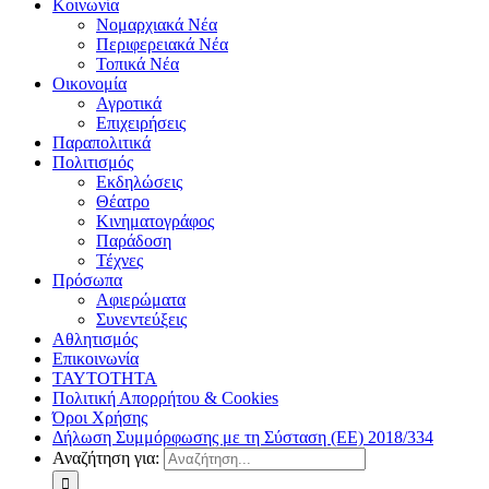
Κοινωνία
Νομαρχιακά Νέα
Περιφερειακά Νέα
Τοπικά Νέα
Οικονομία
Αγροτικά
Επιχειρήσεις
Παραπολιτικά
Πολιτισμός
Εκδηλώσεις
Θέατρο
Κινηματογράφος
Παράδοση
Τέχνες
Πρόσωπα
Αφιερώματα
Συνεντεύξεις
Αθλητισμός
Επικοινωνία
ΤΑΥΤΟΤΗΤΑ
Πολιτική Απορρήτου & Cookies
Όροι Χρήσης
Δήλωση Συμμόρφωσης με τη Σύσταση (ΕΕ) 2018/334
Αναζήτηση για: