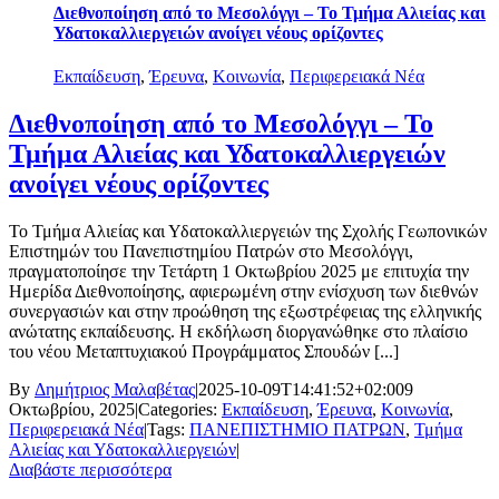
Διεθνοποίηση από το Μεσολόγγι – Το Τμήμα Αλιείας και
Υδατοκαλλιεργειών ανοίγει νέους ορίζοντες
Εκπαίδευση
,
Έρευνα
,
Κοινωνία
,
Περιφερειακά Νέα
Διεθνοποίηση από το Μεσολόγγι – Το
Τμήμα Αλιείας και Υδατοκαλλιεργειών
ανοίγει νέους ορίζοντες
Το Τμήμα Αλιείας και Υδατοκαλλιεργειών της Σχολής Γεωπονικών
Επιστημών του Πανεπιστημίου Πατρών στο Μεσολόγγι,
πραγματοποίησε την Τετάρτη 1 Οκτωβρίου 2025 με επιτυχία την
Ημερίδα Διεθνοποίησης, αφιερωμένη στην ενίσχυση των διεθνών
συνεργασιών και στην προώθηση της εξωστρέφειας της ελληνικής
ανώτατης εκπαίδευσης. Η εκδήλωση διοργανώθηκε στο πλαίσιο
του νέου Μεταπτυχιακού Προγράμματος Σπουδών [...]
By
Δημήτριος Μαλαβέτας
|
2025-10-09T14:41:52+02:00
9
Οκτωβρίου, 2025
|
Categories:
Εκπαίδευση
,
Έρευνα
,
Κοινωνία
,
Περιφερειακά Νέα
|
Tags:
ΠΑΝΕΠΙΣΤΗΜΙΟ ΠΑΤΡΩΝ
,
Τμήμα
Αλιείας και Υδατοκαλλιεργειών
|
Διαβάστε περισσότερα