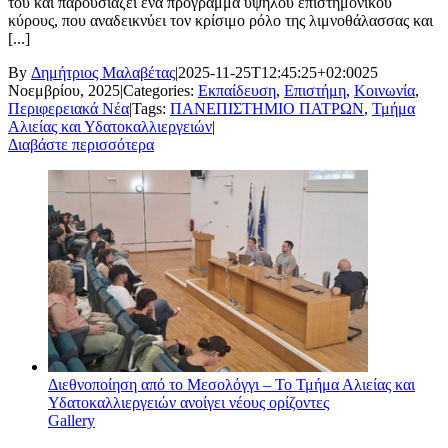
του και παρουσιάζει ένα πρόγραμμα υψηλού επιστημονικού
κύρους, που αναδεικνύει τον κρίσιμο ρόλο της λιμνοθάλασσας και
[...]
By
Δημήτριος Μαλαβέτας
|
2025-11-25T12:45:25+02:00
25
Νοεμβρίου, 2025
|
Categories:
Εκπαίδευση
,
Επιστήμη
,
Κοινωνία
,
Περιφερειακά Νέα
|
Tags:
ΠΑΝΕΠΙΣΤΗΜΙΟ ΠΑΤΡΩΝ
,
Τμήμα
Αλιείας και Υδατοκαλλιεργειών
|
Διαβάστε περισσότερα
Διεθνοποίηση από το Μεσολόγγι – Το Τμήμα Αλιείας και
Υδατοκαλλιεργειών ανοίγει νέους ορίζοντες
Gallery