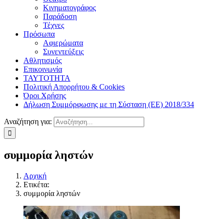
Κινηματογράφος
Παράδοση
Τέχνες
Πρόσωπα
Αφιερώματα
Συνεντεύξεις
Αθλητισμός
Επικοινωνία
ΤΑΥΤΟΤΗΤΑ
Πολιτική Απορρήτου & Cookies
Όροι Χρήσης
Δήλωση Συμμόρφωσης με τη Σύσταση (ΕΕ) 2018/334
Αναζήτηση για:
συμμορία ληστών
Αρχική
Ετικέτα:
συμμορία ληστών