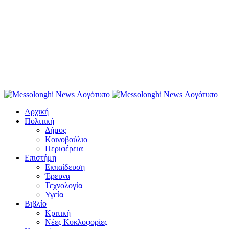
Αρχική
Πολιτική
Δήμος
Κοινοβούλιο
Περιφέρεια
Επιστήμη
Εκπαίδευση
Έρευνα
Τεχνολογία
Υγεία
Βιβλίο
Κριτική
Νέες Κυκλοφορίες