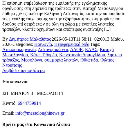
Η επίσημη επιβεβαίωση της εμπλοκής της εγκληματικής
οργάνωσης στη ληστεία της τράπεζας στην Κατοχή Μεσολογγίου
δόθηκε, χθες, από την Ελληνική Αστυνομία, κατά την παρουσίαση
της μεγάλης επιχείρησης για την εξάρθρωση της συμμορίας που
δρούσε επί σειρά ετών σε όλη τη χώρα με ένοπλες ληστείες
τραπεζών, κλοπές οχημάτων και απόπειρες ανατίναξης [...]
By
Δημήτριος Μαλαβέτας
|
2026-05-13T11:58:11+02:00
13 Μαΐου,
2026
|
Categories:
Κοινωνία
,
Περιφερειακά Νέα
|
Tags:
Αιτωλοακαρνανία
,
Αστυνομικά νέα
,
ΔΑΟΕ
,
ΕΛΑΣ
,
Κατοχή
Μεσολογγίου
,
Κάτω Τιθορέα
,
Κωνσταντία Δημογλίδου
,
ληστεία
τράπεζας
,
Μεσολόγγι
,
συμμορία ληστών
,
Φθιώτιδα
,
Φώτιος
Ντουίτσης
|
Διαβάστε περισσότερα
Επικοινωνία
ΣΠ. ΜΗΛΙΟΥ 3 - ΜΕΣΟΛΟΓΓΙ
Κινητό:
6944759914
Email:
info@messolonghinews.gr
Βρείτε μας στα Κοινωνικά Δίκτυα