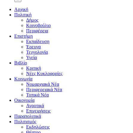
Αρχική
Πολιτική
Δήμος
Κοινοβούλιο
Περιφέρεια
Επιστήμη
Εκπαίδευση
Έρευνα
Τεχνολογία
Υγεία
Βιβλίο
Κριτική
Νέες Κυκλοφορίες
Κοινωνία
Νομαρχιακά Νέα
Περιφερειακά Νέα
Τοπικά Νέα
Οικονομία
Αγροτικά
Επιχειρήσεις
Παραπολιτικά
Πολιτισμός
Εκδηλώσεις
Θέατρο