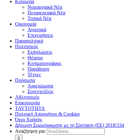
Κοινωνία
Νομαρχιακά Νέα
Περιφερειακά Νέα
Τοπικά Νέα
Οικονομία
Αγροτικά
Επιχειρήσεις
Παραπολιτικά
Πολιτισμός
Εκδηλώσεις
Θέατρο
Κινηματογράφος
Παράδοση
Τέχνες
Πρόσωπα
Αφιερώματα
Συνεντεύξεις
Αθλητισμός
Επικοινωνία
ΤΑΥΤΟΤΗΤΑ
Πολιτική Απορρήτου & Cookies
Όροι Χρήσης
Δήλωση Συμμόρφωσης με τη Σύσταση (ΕΕ) 2018/334
Αναζήτηση για: