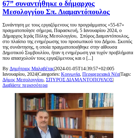
67” συναντήθηκε ο δήμαρχος
Μεσολογγίου Σπ. Διαμαντόπουλος
Συνάντηση με τους εργαζόμενους του προγράμματος «55-67»
πραγματοποίησε σήμερα, Παρασκευή, 5 Ιανουαρίου 2024, ο
Δήμαρχος Ιεράς Πόλης Μεσολογγίου, Σπύρος Διαμαντόπουλος,
στο πλαίσιο της ενημέρωσης του προσωπικού του Δήμου. Σκοπός
της συνάντησης, η οποία πραγματοποιήθηκε στην αίθουσα
Δημοτικού Συμβουλίου, ήταν η ενημέρωση για τυχόν προβλήματα
που απασχολούν τους εργαζόμενους και ο [...]
By
Δημήτριος Μαλαβέτας
|
2024-01-05T14:39:57+02:00
5
Ιανουαρίου, 2024
|
Categories:
Κοινωνία
,
Περιφερειακά Νέα
|
Tags:
Δήμος Μεσολογγίου
,
ΣΠΥΡΟΣ ΔΙΑΜΑΝΤΟΠΟΥΛΟΣ
|
Διαβάστε περισσότερα