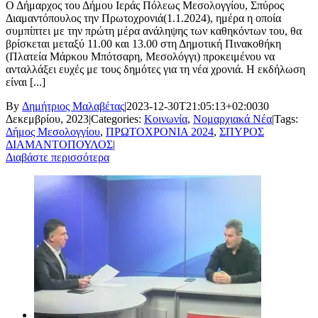
Ο Δήμαρχος του Δήμου Ιεράς Πόλεως Μεσολογγίου, Σπύρος
Διαμαντόπουλος την Πρωτοχρονιά(1.1.2024), ημέρα η οποία
συμπίπτει με την πρώτη μέρα ανάληψης των καθηκόντων του, θα
βρίσκεται μεταξύ 11.00 και 13.00 στη Δημοτική Πινακοθήκη
(Πλατεία Μάρκου Μπότσαρη, Μεσολόγγι) προκειμένου να
ανταλλάξει ευχές με τους δημότες για τη νέα χρονιά. Η εκδήλωση
είναι [...]
By
Δημήτριος Μαλαβέτας
|
2023-12-30T21:05:13+02:00
30
Δεκεμβρίου, 2023
|
Categories:
Κοινωνία
,
Νομαρχιακά Νέα
|
Tags:
Δήμος Μεσολογγίου
,
ΠΡΩΤΟΧΡΟΝΙΑ 2024
,
ΣΠΥΡΟΣ
ΔΙΑΜΑΝΤΟΠΟΥΛΟΣ
|
Διαβάστε περισσότερα