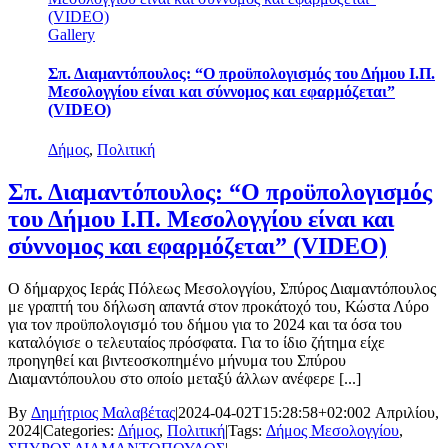
(VIDEO)
Gallery
Σπ. Διαμαντόπουλος: “Ο προϋπολογισμός του Δήμου Ι.Π.
Μεσολογγίου είναι και σύννομος και εφαρμόζεται”
(VIDEO)
Δήμος
,
Πολιτική
Σπ. Διαμαντόπουλος: “Ο προϋπολογισμός
του Δήμου Ι.Π. Μεσολογγίου είναι και
σύννομος και εφαρμόζεται” (VIDEO)
Ο δήμαρχος Ιεράς Πόλεως Μεσολογγίου, Σπύρος Διαμαντόπουλος
με γραπτή του δήλωση απαντά στον προκάτοχό του, Κώστα Λύρο
για τον προϋπολογισμό του δήμου για το 2024 και τα όσα του
καταλόγισε ο τελευταίος πρόσφατα. Για το ίδιο ζήτημα είχε
προηγηθεί και βιντεοσκοπημένο μήνυμα του Σπύρου
Διαμαντόπουλου στο οποίο μεταξύ άλλων ανέφερε [...]
By
Δημήτριος Μαλαβέτας
|
2024-04-02T15:28:58+02:00
2 Απριλίου,
2024
|
Categories:
Δήμος
,
Πολιτική
|
Tags:
Δήμος Μεσολογγίου
,