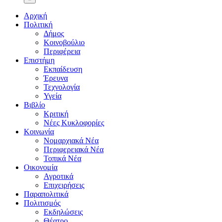
Αρχική
Πολιτική
Δήμος
Κοινοβούλιο
Περιφέρεια
Επιστήμη
Εκπαίδευση
Έρευνα
Τεχνολογία
Υγεία
Βιβλίο
Κριτική
Νέες Κυκλοφορίες
Κοινωνία
Νομαρχιακά Νέα
Περιφερειακά Νέα
Τοπικά Νέα
Οικονομία
Αγροτικά
Επιχειρήσεις
Παραπολιτικά
Πολιτισμός
Εκδηλώσεις
Θέατρο