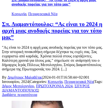
ανοδικής πορείας για τον τόπο μας”
Κοινωνία
,
Περιφερειακά Νέα
Σπ. Διαμαντόπουλος: “Ας είναι το 2024 η
αρχή μιας ανοδικής πορείας για τον τόπο
μας”
"Ας είναι το 2024 η αρχή μιας ανοδικής πορείας για τον τόπο μας.
Στην ιστορική πινακοθήκη σήμερα δέχτηκα τις ευχές σας. Σας
ευχαριστώ από καρδιάς. Χρόνια πολλά στους εορτάζοντες.
Καλύτερη χρονιά για όλους μας." σημείωσε σε ανάρτησή του ο
δήμαρχος Ιεράς Πόλεως Μεσολογγίου, Σπύρος Διαμαντόπουλος
ανήμερα της Πρωτοχρονιάς του 2024. [...]
By
Δημήτριος Μαλαβέτας
|
2024-01-01T16:58:44+02:00
1
Ιανουαρίου, 2024
|
Categories:
Κοινωνία
,
Περιφερειακά Νέα
|
Tags:
Δήμος Μεσολογγίου
,
ΠΡΩΤΟΧΡΟΝΙΑ 2024
,
ΣΠΥΡΟΣ
ΔΙΑΜΑΝΤΟΠΟΥΛΟΣ
|
Διαβάστε περισσότερα