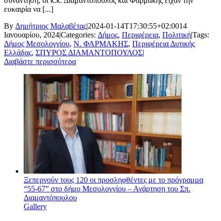
συνάντηση, οι κ.κ. Διαμαντόπουλος και Φαρμάκης είχαν την
ευκαιρία να [...]
By
Δημήτριος Μαλαβέτας
|
2024-01-14T17:30:55+02:00
14
Ιανουαρίου, 2024
|
Categories:
Δήμος
,
Περιφέρεια
,
Πολιτική
|
Tags:
Δήμος Μεσολογγίου
,
Ν. ΦΑΡΜΑΚΗΣ
,
Περιφέρεια Δυτικής
Ελλάδας
,
ΣΠΥΡΟΣ ΔΙΑΜΑΝΤΟΠΟΥΛΟΣ
|
Διαβάστε περισσότερα
Ξεπερνούν τους 120 οι προσληφθέντες με το πρόγραμμα
“55-67” στο δήμο Μεσολογγίου – Ανάρτηση του Σπ.
Διαμαντόπουλου
Gallery