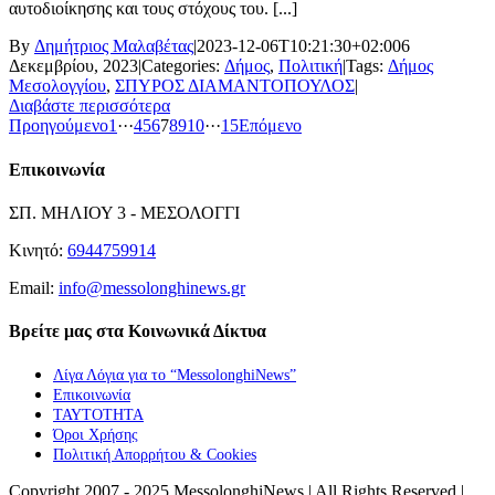
αυτοδιοίκησης και τους στόχους του. [...]
By
Δημήτριος Μαλαβέτας
|
2023-12-06T10:21:30+02:00
6
Δεκεμβρίου, 2023
|
Categories:
Δήμος
,
Πολιτική
|
Tags:
Δήμος
Μεσολογγίου
,
ΣΠΥΡΟΣ ΔΙΑΜΑΝΤΟΠΟΥΛΟΣ
|
Διαβάστε περισσότερα
Προηγούμενο
1
···
4
5
6
7
8
9
10
···
15
Επόμενο
Επικοινωνία
ΣΠ. ΜΗΛΙΟΥ 3 - ΜΕΣΟΛΟΓΓΙ
Κινητό:
6944759914
Email:
info@messolonghinews.gr
Βρείτε μας στα Κοινωνικά Δίκτυα
Λίγα Λόγια για το “MessolonghiNews”
Επικοινωνία
ΤΑΥΤΟΤΗΤΑ
Όροι Χρήσης
Πολιτική Απορρήτου & Cookies
Copyright 2007 - 2025 MessolonghiNews | All Rights Reserved |