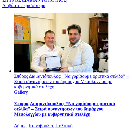
ΣΠΥΡΟΣ ΔΙΑΜΑΝΤΟΠΟΥΛΟΣ
|
Διαβάστε περισσότερα
Σπύρος Διαμαντόπουλος: “Να γυρίσουμε οριστικά σελίδα” –
Σειρά συναντήσεων του δημάρχου Μεσολογγίου με
κυβερνητικά στελέχη
Gallery
Σπύρος Διαμαντόπουλος: “Να γυρίσουμε οριστικά
σελίδα” – Σειρά συναντήσεων του δημάρχου
Μεσολογγίου με κυβερνητικά στελέχη
Δήμος
,
Κοινοβούλιο
,
Πολιτική