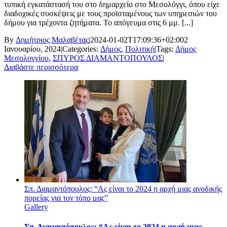
τυπική εγκατάστασή του στο δημαρχείο στο Μεσολόγγι, όπου είχε
διαδοχικές συσκέψεις με τους προϊσταμένους των υπηρεσιών του
δήμου για τρέχοντα ζητήματα. Το απόγευμα στις 6 μμ. [...]
By
Δημήτριος Μαλαβέτας
|
2024-01-02T17:09:36+02:00
2
Ιανουαρίου, 2024
|
Categories:
Δήμος
,
Πολιτική
|
Tags:
Δήμος
Μεσολογγίου
,
ΣΠΥΡΟΣ ΔΙΑΜΑΝΤΟΠΟΥΛΟΣ
|
Διαβάστε περισσότερα
Σπ. Διαμαντόπουλος: “Ας είναι το 2024 η αρχή μιας ανοδικής
πορείας για τον τόπο μας”
Gallery
Σπ. Διαμαντόπουλος: “Ας είναι το 2024 η αρχή μιας