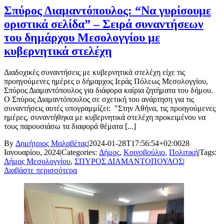
Σπύρος Διαμαντόπουλος: “Να γυρίσουμε
οριστικά σελίδα” – Σειρά συναντήσεων
του δημάρχου Μεσολογγίου με
κυβερνητικά στελέχη
Διαδοχικές συναντήσεις με κυβερνητικά στελέχη είχε τις
προηγούμενες ημέρες ο δήμαρχος Ιεράς Πόλεως Μεσολογγίου,
Σπύρος Διαμαντόπουλος για διάφορα καίρια ζητήματα του δήμου.
Ο Σπύρος Διαμαντόπουλος σε σχετική του ανάρτηση για τις
συναντήσεις αυτές υπογραμμίζει: "Στην Αθήνα, τις προηγούμενες
ημέρες, συναντήθηκα με κυβερνητικά στελέχη προκειμένου να
τους παρουσιάσω τα διαφορά θέματα [...]
By
Δημήτριος Μαλαβέτας
|
2024-01-28T17:56:54+02:00
28
Ιανουαρίου, 2024
|
Categories:
Δήμος
,
Κοινοβούλιο
,
Πολιτική
|
Tags:
Δήμος Μεσολογγίου
,
ΣΠΥΡΟΣ ΔΙΑΜΑΝΤΟΠΟΥΛΟΣ
|
Διαβάστε περισσότερα