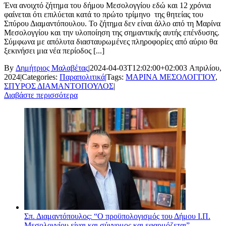
Ένα ανοιχτό ζήτημα του δήμου Μεσολογγίου εδώ και 12 χρόνια
φαίνεται ότι επιλύεται κατά το πρώτο τρίμηνο της θητείας του
Σπύρου Διαμαντόπουλου. Το ζήτημα δεν είναι άλλο από τη Μαρίνα
Μεσολογγίου και την υλοποίηση της σημαντικής αυτής επένδυσης.
Σύμφωνα με απόλυτα διασταυρωμένες πληροφορίες από αύριο θα
ξεκινήσει μια νέα περίοδος [...]
By
Δημήτριος Μαλαβέτας
|
2024-04-03T12:02:00+02:00
3 Απριλίου,
2024
|
Categories:
Παραπολιτικά
|
Tags:
ΜΑΡΙΝΑ ΜΕΣΟΛΟΓΓΙΟΥ
,
ΣΠΥΡΟΣ ΔΙΑΜΑΝΤΟΠΟΥΛΟΣ
|
Διαβάστε περισσότερα
Σπ. Διαμαντόπουλος: “Ο προϋπολογισμός του Δήμου Ι.Π.
Μεσολογγίου είναι και σύννομος και εφαρμόζεται”