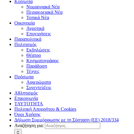
Κοινωνία
Νομαρχιακά Νέα
Περιφερειακά Νέα
Τοπικά Νέα
Οικονομία
Αγροτικά
Επιχειρήσεις
Παραπολιτικά
Πολιτισμός
Εκδηλώσεις
Θέατρο
Κινηματογράφος
Παράδοση
Τέχνες
Πρόσωπα
Αφιερώματα
Συνεντεύξεις
Αθλητισμός
Επικοινωνία
ΤΑΥΤΟΤΗΤΑ
Πολιτική Απορρήτου & Cookies
Όροι Χρήσης
Δήλωση Συμμόρφωσης με τη Σύσταση (ΕΕ) 2018/334
Αναζήτηση για: