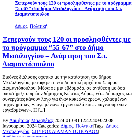
Ξεπερνούν τους 120 οι προσληφθέντες με το πρόγραμμα
“55-67” στο δήμο Μεσολογγίου – Ανάρτηση του Σπ.
Διαμαντόπουλου
Δήμος
,
Πολιτική
Ξεπερνούν τους 120 οι προσληφθέντες με
το πρόγραμμα “55-67” στο δήμο
Μεσολογγίου – Ανάρτηση του Σπ.
Διαμαντόπουλου
Εικόνες διάλυσης σχετικά με την κατάσταση του δήμου
Μεσολογγίου, μεταφέρει η νέα δημοτική αρχή του Σπύρου
Διαμαντόπουλου. Μέσα σε μια εβδομάδα, σε αντίθεση με όσα
υποστήριξε ο πρώην δήμαρχος Κώστας Λύρος, νέος δήμαρχος και
συνεργάτες κάνουν λόγο για έναν κυκεώνα χρεών, χαλασμένων
μηχανημάτων, «παγωμένων» έργων αλλά και… «αγνοούμενων
εργαζομένων». Η [...]
By
Δημήτριος Μαλαβέτας
|
2024-01-08T12:42:40+02:00
8
Ιανουαρίου, 2024
|
Categories:
Δήμος
,
Πολιτική
|
Tags:
Δήμος
Μεσολογγίου
,
ΣΠΥΡΟΣ ΔΙΑΜΑΝΤΟΠΟΥΛΟΣ
|
Διαβάστε περισσότερα